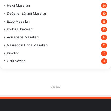
Heidi Masalları
20
Değerler Eğitimi Masalları
19
Ezop Masalları
18
Korku Hikayeleri
16
Adisebaba Masalları
14
Nasreddin Hoca Masalları
11
Kimdir?
5
Özlü Sözler
4
sepette