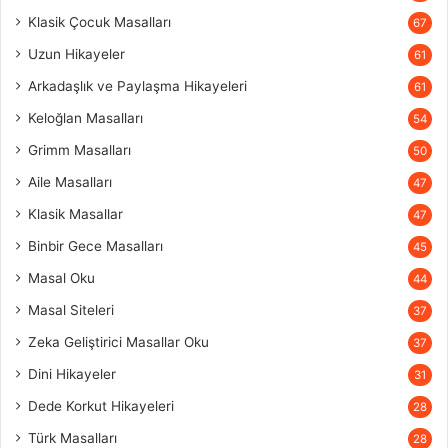
Klasik Çocuk Masalları
67
Uzun Hikayeler
61
Arkadaşlık ve Paylaşma Hikayeleri
61
Keloğlan Masalları
54
Grimm Masalları
50
Aile Masalları
47
Klasik Masallar
47
Binbir Gece Masalları
45
Masal Oku
44
Masal Siteleri
37
Zeka Geliştirici Masallar Oku
37
Dini Hikayeler
31
Dede Korkut Hikayeleri
28
Türk Masalları
28