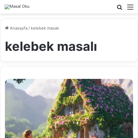
Arama
M
yap
...
Anasayfa
/
kelebek masalı
kelebek masalı