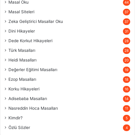
Masal Oku
44
Masal Siteleri
37
Zeka Geliştirici Masallar Oku
37
Dini Hikayeler
31
Dede Korkut Hikayeleri
28
Türk Masalları
28
Heidi Masalları
20
Değerler Eğitimi Masalları
19
Ezop Masalları
18
Korku Hikayeleri
16
Adisebaba Masalları
14
Nasreddin Hoca Masalları
11
Kimdir?
5
Özlü Sözler
4