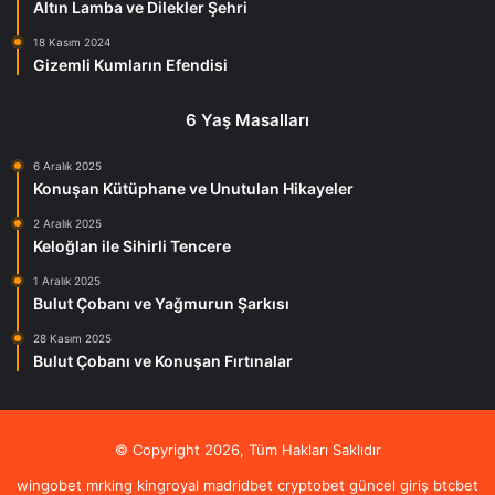
Altın Lamba ve Dilekler Şehri
18 Kasım 2024
Gizemli Kumların Efendisi
6 Yaş Masalları
6 Aralık 2025
Konuşan Kütüphane ve Unutulan Hikayeler
2 Aralık 2025
Keloğlan ile Sihirli Tencere
1 Aralık 2025
Bulut Çobanı ve Yağmurun Şarkısı
28 Kasım 2025
Bulut Çobanı ve Konuşan Fırtınalar
© Copyright 2026, Tüm Hakları Saklıdır
wingobet
mrking
kingroyal
madridbet
cryptobet güncel giriş
btcbet