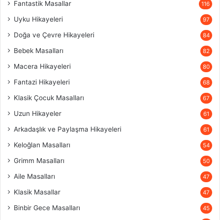
Fantastik Masallar
116
Uyku Hikayeleri
97
Doğa ve Çevre Hikayeleri
84
Bebek Masalları
82
Macera Hikayeleri
80
Fantazi Hikayeleri
68
Klasik Çocuk Masalları
67
Uzun Hikayeler
61
Arkadaşlık ve Paylaşma Hikayeleri
61
Keloğlan Masalları
54
Grimm Masalları
50
Aile Masalları
47
Klasik Masallar
47
Binbir Gece Masalları
45