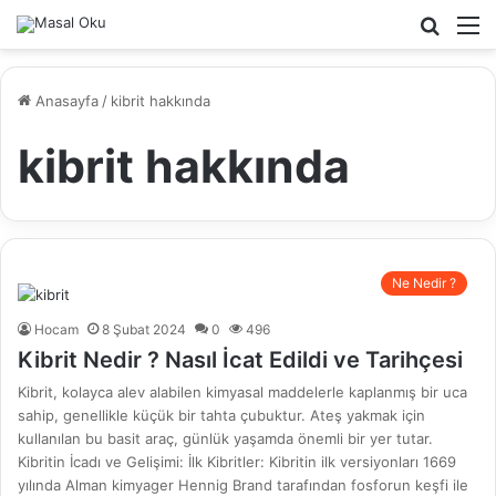
Arama
M
yap
...
Anasayfa
/
kibrit hakkında
kibrit hakkında
Ne Nedir ?
Hocam
8 Şubat 2024
0
496
Kibrit Nedir ? Nasıl İcat Edildi ve Tarihçesi
Kibrit, kolayca alev alabilen kimyasal maddelerle kaplanmış bir uca
sahip, genellikle küçük bir tahta çubuktur. Ateş yakmak için
kullanılan bu basit araç, günlük yaşamda önemli bir yer tutar.
Kibritin İcadı ve Gelişimi: İlk Kibritler: Kibritin ilk versiyonları 1669
yılında Alman kimyager Hennig Brand tarafından fosforun keşfi ile