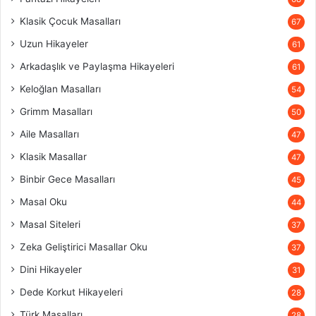
Klasik Çocuk Masalları
67
Uzun Hikayeler
61
Arkadaşlık ve Paylaşma Hikayeleri
61
Keloğlan Masalları
54
Grimm Masalları
50
Aile Masalları
47
Klasik Masallar
47
Binbir Gece Masalları
45
Masal Oku
44
Masal Siteleri
37
Zeka Geliştirici Masallar Oku
37
Dini Hikayeler
31
Dede Korkut Hikayeleri
28
Türk Masalları
28