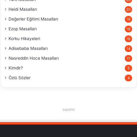
Heidi Masalları
20
Değerler Eğitimi Masalları
19
Ezop Masalları
18
Korku Hikayeleri
16
Adisebaba Masalları
14
Nasreddin Hoca Masalları
11
Kimdir?
5
Özlü Sözler
4
sepette