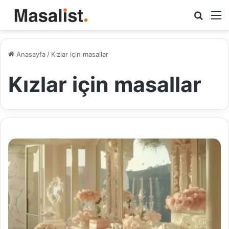
Arama
M
yap
...
Anasayfa
/
Kızlar için masallar
Kızlar için masallar