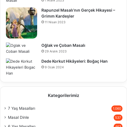
1 Aralık 2023
Rapunzel Masalı’nın Gerçek Hikayesi –
Grimm Kardeşler
11 Nisan 2023
Oğlak ve Çoban Masalı
29 Aralık 2023
Dede Korkut Hikâyeleri: Boğaç Han
9 Ocak 2024
Kategorilerimiz
7 Yaş Masalları
1.060
Masal Dinle
537
6 Yaş Masalları
463