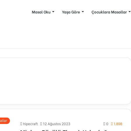
Masal Oku
Yaşa Göre
Çocuklara Masallar
allar
hipecraft
12 Ağustos 2023
0
1.898