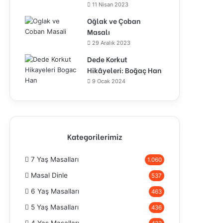
11 Nisan 2023
Oğlak ve Çoban
Masalı
29 Aralık 2023
Dede Korkut
Hikâyeleri: Boğaç Han
9 Ocak 2024
Kategorilerimiz
7 Yaş Masalları
1.060
Masal Dinle
537
6 Yaş Masalları
463
5 Yaş Masalları
436