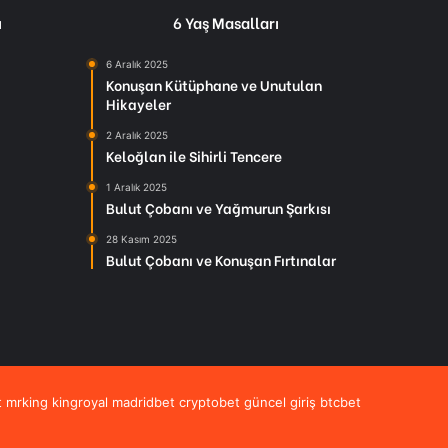
ı
6 Yaş Masalları
6 Aralık 2025
Konuşan Kütüphane ve Unutulan
Hikayeler
2 Aralık 2025
Keloğlan ile Sihirli Tencere
1 Aralık 2025
Bulut Çobanı ve Yağmurun Şarkısı
28 Kasım 2025
Bulut Çobanı ve Konuşan Fırtınalar
t
mrking
kingroyal
madridbet
cryptobet güncel giriş
btcbet
Pinterest
Instagram
RSS