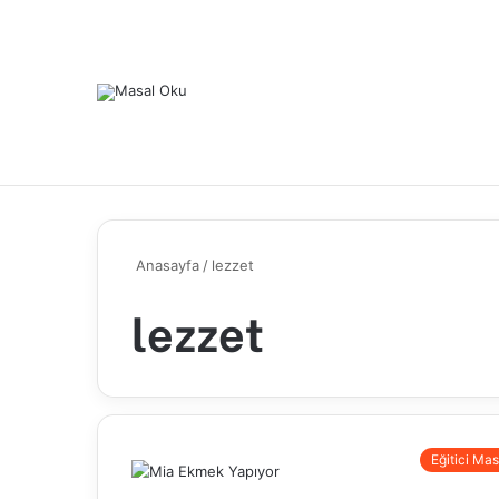
Anasayfa
/
lezzet
lezzet
Eğitici Mas