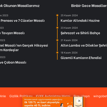
k Okunan Masallarımız
Binbir Gece Masallar
os 2023
25 Kasım 2024
Prenses ve 7 Cüceler Masalı
Kumlar Altındaki Hazine
2023
23 Kasım 2024
le Tavşan Masalı
Şehrazat ve Sihirli Bahçe
 2023
21 Kasım 2024
el Masalı’nın Gerçek Hikayesi
Altın Lamba ve Dilekler Şehri
m Kardeşler
18 Kasım 2024
Gizemli Kumların Efendisi
 2023
ve Çoban Masalı
inle
Gizlilik Politikası
KVKK Aydınlatma Metni
Bize Ulaşın
wingobe