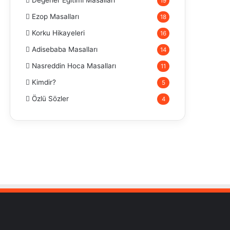
Değerler Eğitimi Masalları
19
Ezop Masalları
18
Korku Hikayeleri
16
Adisebaba Masalları
14
Nasreddin Hoca Masalları
11
Kimdir?
5
Özlü Sözler
4