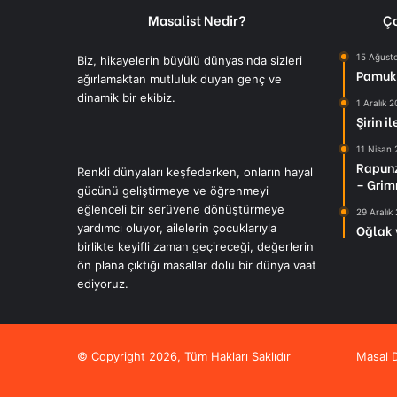
Masalist Nedir?
Ço
15 Ağust
Biz, hikayelerin büyülü dünyasında sizleri
Pamuk 
ağırlamaktan mutluluk duyan genç ve
dinamik bir ekibiz.
1 Aralık 
Şirin i
11 Nisan
Rapunz
Renkli dünyaları keşfederken, onların hayal
– Grim
gücünü geliştirmeye ve öğrenmeyi
eğlenceli bir serüvene dönüştürmeye
29 Aralık
yardımcı oluyor, ailelerin çocuklarıyla
Oğlak 
birlikte keyifli zaman geçireceği, değerlerin
ön plana çıktığı masallar dolu bir dünya vaat
ediyoruz.
© Copyright 2026, Tüm Hakları Saklıdır
Masal D