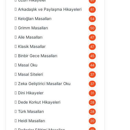
Uzun Hikayeler
61
Arkadaşlık ve Paylaşma Hikayeleri
61
Keloğlan Masalları
54
Grimm Masalları
50
Aile Masalları
47
Klasik Masallar
47
Binbir Gece Masalları
45
Masal Oku
44
Masal Siteleri
37
Zeka Geliştirici Masallar Oku
37
Dini Hikayeler
31
Dede Korkut Hikayeleri
28
Türk Masalları
28
Heidi Masalları
20