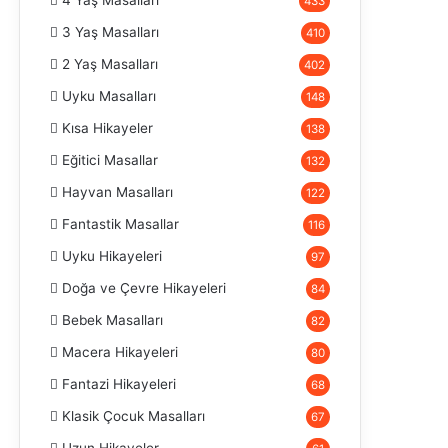
4 Yaş Masalları
433
3 Yaş Masalları
410
2 Yaş Masalları
402
Uyku Masalları
148
Kısa Hikayeler
138
Eğitici Masallar
132
Hayvan Masalları
122
Fantastik Masallar
116
Uyku Hikayeleri
97
Doğa ve Çevre Hikayeleri
84
Bebek Masalları
82
Macera Hikayeleri
80
Fantazi Hikayeleri
68
Klasik Çocuk Masalları
67