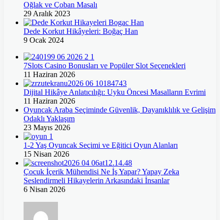
Oğlak ve Çoban Masalı
29 Aralık 2023
Dede Korkut Hikâyeleri: Boğaç Han
9 Ocak 2024
7Slots Casino Bonusları ve Popüler Slot Seçenekleri
11 Haziran 2026
Dijital Hikâye Anlatıcılığı: Uyku Öncesi Masalların Evrimi
11 Haziran 2026
Oyuncak Araba Seçiminde Güvenlik, Dayanıklılık ve Gelişim
Odaklı Yaklaşım
23 Mayıs 2026
1-2 Yaş Oyuncak Seçimi ve Eğitici Oyun Alanları
15 Nisan 2026
Çocuk İçerik Mühendisi Ne İş Yapar? Yapay Zeka
Seslendirmeli Hikayelerin Arkasındaki İnsanlar
6 Nisan 2026