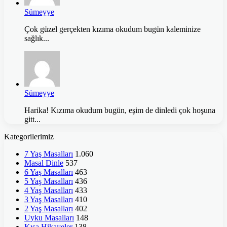
Sümeyye
Çok güzel gerçekten kızıma okudum bugün kaleminize
sağlık...
Sümeyye
Harika! Kızıma okudum bugün, eşim de dinledi çok hoşuna
gitt...
Kategorilerimiz
7 Yaş Masalları
1.060
Masal Dinle
537
6 Yaş Masalları
463
5 Yaş Masalları
436
4 Yaş Masalları
433
3 Yaş Masalları
410
2 Yaş Masalları
402
Uyku Masalları
148
Kısa Hikayeler
138