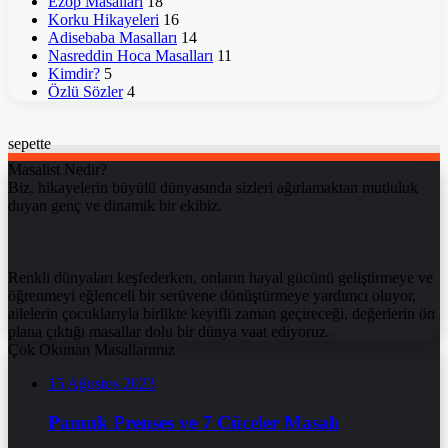
Ezop Masalları
18
Korku Hikayeleri
16
Adisebaba Masalları
14
Nasreddin Hoca Masalları
11
Kimdir?
5
Özlü Sözler
4
sepette
Masalist Nedir?
Biz, hikayelerin büyülü dünyasında sizleri ağırlamaktan mutluluk
duyan genç ve dinamik bir ekibiz.
Renkli dünyaları keşfederken, onların hayal gücünü geliştirmeye ve
öğrenmeyi eğlenceli bir serüvene dönüştürmeye yardımcı oluyor,
ailelerin çocuklarıyla birlikte keyifli zaman geçireceği, değerlerin ön
plana çıktığı masallar dolu bir dünya vaat ediyoruz.
Çok Okunan Masallarımız
15 Ağustos 2023
Pamuk Prenses ve 7 Cüceler Masalı