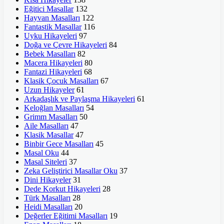
Eğitici Masallar
132
Hayvan Masalları
122
Fantastik Masallar
116
Uyku Hikayeleri
97
Doğa ve Çevre Hikayeleri
84
Bebek Masalları
82
Macera Hikayeleri
80
Fantazi Hikayeleri
68
Klasik Çocuk Masalları
67
Uzun Hikayeler
61
Arkadaşlık ve Paylaşma Hikayeleri
61
Keloğlan Masalları
54
Grimm Masalları
50
Aile Masalları
47
Klasik Masallar
47
Binbir Gece Masalları
45
Masal Oku
44
Masal Siteleri
37
Zeka Geliştirici Masallar Oku
37
Dini Hikayeler
31
Dede Korkut Hikayeleri
28
Türk Masalları
28
Heidi Masalları
20
Değerler Eğitimi Masalları
19