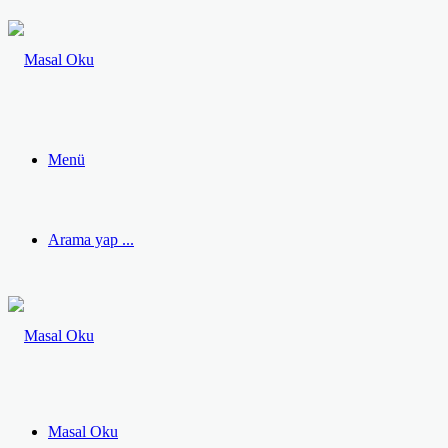
Menü
Arama yap ...
Masal Oku