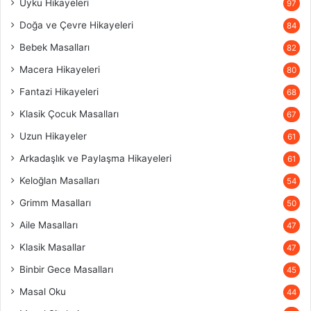
Uyku Hikayeleri
97
Doğa ve Çevre Hikayeleri
84
Bebek Masalları
82
Macera Hikayeleri
80
Fantazi Hikayeleri
68
Klasik Çocuk Masalları
67
Uzun Hikayeler
61
Arkadaşlık ve Paylaşma Hikayeleri
61
Keloğlan Masalları
54
Grimm Masalları
50
Aile Masalları
47
Klasik Masallar
47
Binbir Gece Masalları
45
Masal Oku
44