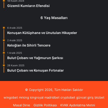
18 Kasım 2024
Gizemli Kumların Efendisi
6 Yaş Masalları
6 Aralık 2025
Konuşan Kütüphane ve Unutulan Hikayeler
2 Aralık 2025
Keloğlan ile Sihirli Tencere
1 Aralık 2025
Bulut Çobanı ve Yağmurun Şarkısı
28 Kasım 2025
Bulut Çobanı ve Konuşan Fırtınalar
© Copyright 2026, Tüm Hakları Saklıdır
wingobet
mrking
kingroyal
madridbet
cryptobet güncel giriş
btcbet
Masal Dinle
Gizlilik Politikası
KVKK Aydınlatma Metni