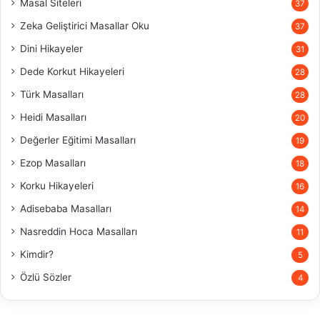
Masal Siteleri
37
Zeka Geliştirici Masallar Oku
37
Dini Hikayeler
31
Dede Korkut Hikayeleri
28
Türk Masalları
28
Heidi Masalları
20
Değerler Eğitimi Masalları
19
Ezop Masalları
18
Korku Hikayeleri
16
Adisebaba Masalları
14
Nasreddin Hoca Masalları
11
Kimdir?
5
Özlü Sözler
4