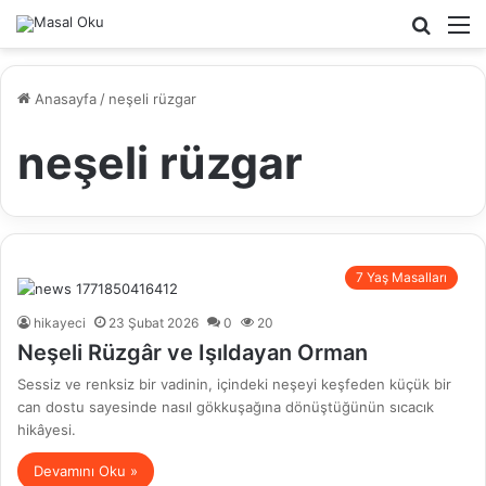
Arama
M
yap
...
Anasayfa
/
neşeli rüzgar
neşeli rüzgar
7 Yaş Masalları
hikayeci
23 Şubat 2026
0
20
Neşeli Rüzgâr ve Işıldayan Orman
Sessiz ve renksiz bir vadinin, içindeki neşeyi keşfeden küçük bir
can dostu sayesinde nasıl gökkuşağına dönüştüğünün sıcacık
hikâyesi.
Devamını Oku »