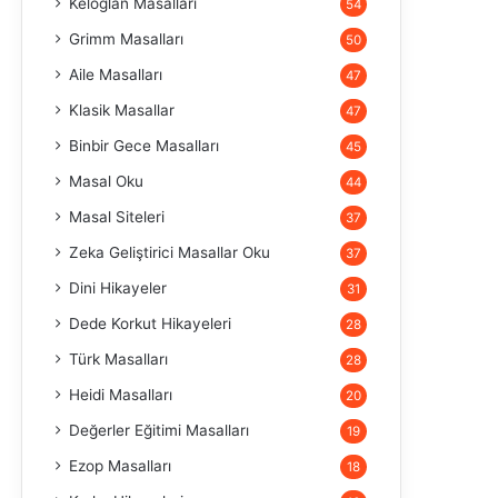
Keloğlan Masalları
54
Grimm Masalları
50
Aile Masalları
47
Klasik Masallar
47
Binbir Gece Masalları
45
Masal Oku
44
Masal Siteleri
37
Zeka Geliştirici Masallar Oku
37
Dini Hikayeler
31
Dede Korkut Hikayeleri
28
Türk Masalları
28
Heidi Masalları
20
Değerler Eğitimi Masalları
19
Ezop Masalları
18