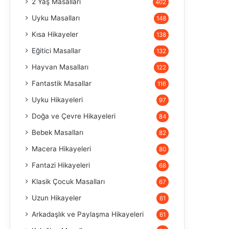
2 Yaş Masalları
402
Uyku Masalları
148
Kısa Hikayeler
138
Eğitici Masallar
132
Hayvan Masalları
122
Fantastik Masallar
116
Uyku Hikayeleri
97
Doğa ve Çevre Hikayeleri
84
Bebek Masalları
82
Macera Hikayeleri
80
Fantazi Hikayeleri
68
Klasik Çocuk Masalları
67
Uzun Hikayeler
61
Arkadaşlık ve Paylaşma Hikayeleri
61