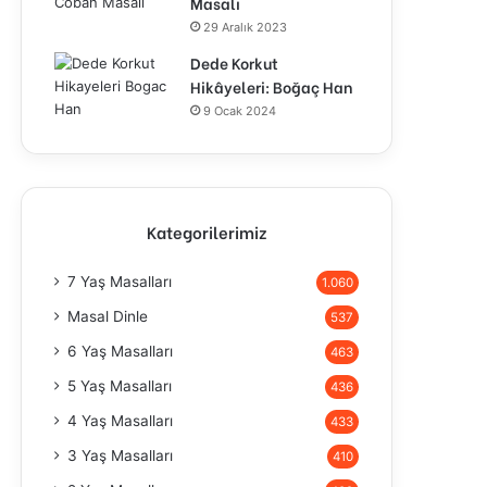
Masalı
29 Aralık 2023
Dede Korkut
Hikâyeleri: Boğaç Han
9 Ocak 2024
Kategorilerimiz
7 Yaş Masalları
1.060
Masal Dinle
537
6 Yaş Masalları
463
5 Yaş Masalları
436
4 Yaş Masalları
433
3 Yaş Masalları
410