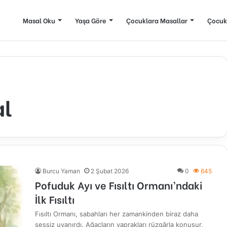
Masal Oku
Yaşa Göre
Çocuklara Masallar
Çocuk
al
Burcu Yaman
2 Şubat 2026
0
645
Pofuduk Ayı ve Fısıltı Ormanı’ndaki
İlk Fısıltı
Fısıltı Ormanı, sabahları her zamankinden biraz daha
sessiz uyanırdı. Ağaçların yaprakları rüzgârla konuşur,