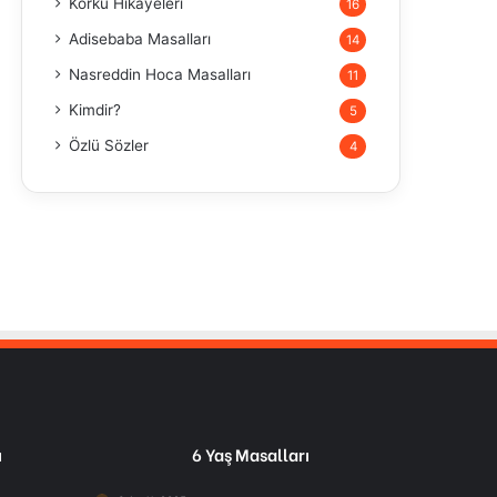
Korku Hikayeleri
16
Adisebaba Masalları
14
Nasreddin Hoca Masalları
11
Kimdir?
5
Özlü Sözler
4
ı
6 Yaş Masalları