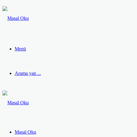
Menü
Arama yap ...
Masal Oku