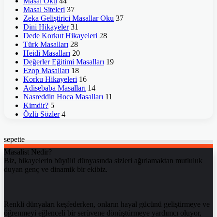
Masal Oku
44
Masal Siteleri
37
Zeka Geliştirici Masallar Oku
37
Dini Hikayeler
31
Dede Korkut Hikayeleri
28
Türk Masalları
28
Heidi Masalları
20
Değerler Eğitimi Masalları
19
Ezop Masalları
18
Korku Hikayeleri
16
Adisebaba Masalları
14
Nasreddin Hoca Masalları
11
Kimdir?
5
Özlü Sözler
4
sepette
Masalist Nedir?
Biz, hikayelerin büyülü dünyasında sizleri ağırlamaktan mutluluk
duyan genç ve dinamik bir ekibiz.
Renkli dünyaları keşfederken, onların hayal gücünü geliştirmeye ve
öğrenmeyi eğlenceli bir serüvene dönüştürmeye yardımcı oluyor,