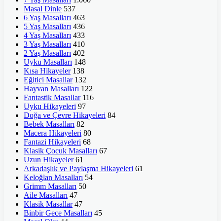
Masal Dinle
537
6 Yaş Masalları
463
5 Yaş Masalları
436
4 Yaş Masalları
433
3 Yaş Masalları
410
2 Yaş Masalları
402
Uyku Masalları
148
Kısa Hikayeler
138
Eğitici Masallar
132
Hayvan Masalları
122
Fantastik Masallar
116
Uyku Hikayeleri
97
Doğa ve Çevre Hikayeleri
84
Bebek Masalları
82
Macera Hikayeleri
80
Fantazi Hikayeleri
68
Klasik Çocuk Masalları
67
Uzun Hikayeler
61
Arkadaşlık ve Paylaşma Hikayeleri
61
Keloğlan Masalları
54
Grimm Masalları
50
Aile Masalları
47
Klasik Masallar
47
Binbir Gece Masalları
45