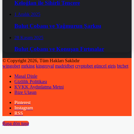
Keloğlan ile Sihirli Tencere
1 Aralık 2025
Bulut Çobanı ve Yağmurun Şarkısı
28 Kasım 2025
Bulut Çobanı ve Konuşan Fırtınalar
© Copyright 2026, Tüm Hakları Saklıdır
wingobet
mrking
kingroyal
madridbet
cryptobet güncel giriş
btcbet
Masal Dinle
Gizlilik Politikası
KVKK Aydınlatma Metni
Bize Ulaşın
Pinterest
Instagram
RSS
Başa dön tuşu