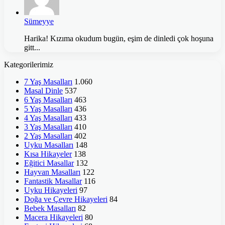
Sümeyye
Harika! Kızıma okudum bugün, eşim de dinledi çok hoşuna
gitt...
Kategorilerimiz
7 Yaş Masalları
1.060
Masal Dinle
537
6 Yaş Masalları
463
5 Yaş Masalları
436
4 Yaş Masalları
433
3 Yaş Masalları
410
2 Yaş Masalları
402
Uyku Masalları
148
Kısa Hikayeler
138
Eğitici Masallar
132
Hayvan Masalları
122
Fantastik Masallar
116
Uyku Hikayeleri
97
Doğa ve Çevre Hikayeleri
84
Bebek Masalları
82
Macera Hikayeleri
80