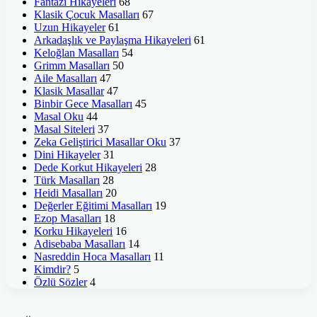
Fantazi Hikayeleri
68
Klasik Çocuk Masalları
67
Uzun Hikayeler
61
Arkadaşlık ve Paylaşma Hikayeleri
61
Keloğlan Masalları
54
Grimm Masalları
50
Aile Masalları
47
Klasik Masallar
47
Binbir Gece Masalları
45
Masal Oku
44
Masal Siteleri
37
Zeka Geliştirici Masallar Oku
37
Dini Hikayeler
31
Dede Korkut Hikayeleri
28
Türk Masalları
28
Heidi Masalları
20
Değerler Eğitimi Masalları
19
Ezop Masalları
18
Korku Hikayeleri
16
Adisebaba Masalları
14
Nasreddin Hoca Masalları
11
Kimdir?
5
Özlü Sözler
4