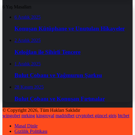
6 Yaş Masalları
6 Aralık 2025
Konuşan Kütüphane ve Unutulan Hikayeler
2 Aralık 2025
Keloğlan ile Sihirli Tencere
1 Aralık 2025
Bulut Çobanı ve Yağmurun Şarkısı
28 Kasım 2025
Bulut Çobanı ve Konuşan Fırtınalar
© Copyright 2026, Tüm Hakları Saklıdır
wingobet
mrking
kingroyal
madridbet
cryptobet güncel giriş
btcbet
Masal Dinle
Gizlilik Politikası