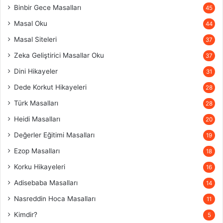
Binbir Gece Masalları
45
Masal Oku
44
Masal Siteleri
37
Zeka Geliştirici Masallar Oku
37
Dini Hikayeler
31
Dede Korkut Hikayeleri
28
Türk Masalları
28
Heidi Masalları
20
Değerler Eğitimi Masalları
19
Ezop Masalları
18
Korku Hikayeleri
16
Adisebaba Masalları
14
Nasreddin Hoca Masalları
11
Kimdir?
5