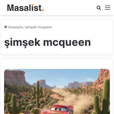
Arama
M
yap
...
Anasayfa
/
şimşek mcqueen
şimşek mcqueen