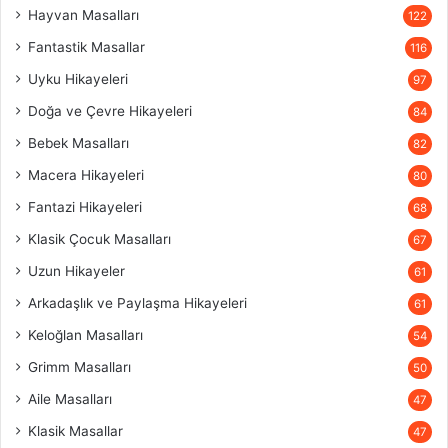
Hayvan Masalları
122
Fantastik Masallar
116
Uyku Hikayeleri
97
Doğa ve Çevre Hikayeleri
84
Bebek Masalları
82
Macera Hikayeleri
80
Fantazi Hikayeleri
68
Klasik Çocuk Masalları
67
Uzun Hikayeler
61
Arkadaşlık ve Paylaşma Hikayeleri
61
Keloğlan Masalları
54
Grimm Masalları
50
Aile Masalları
47
Klasik Masallar
47