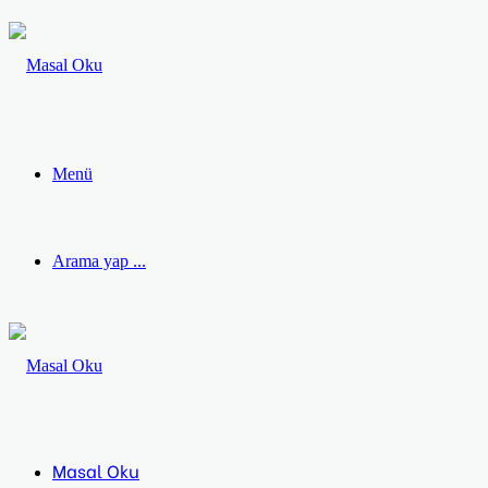
Menü
Arama yap ...
Masal Oku