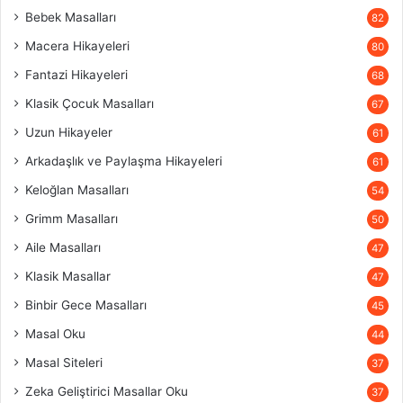
Bebek Masalları
82
Macera Hikayeleri
80
Fantazi Hikayeleri
68
Klasik Çocuk Masalları
67
Uzun Hikayeler
61
Arkadaşlık ve Paylaşma Hikayeleri
61
Keloğlan Masalları
54
Grimm Masalları
50
Aile Masalları
47
Klasik Masallar
47
Binbir Gece Masalları
45
Masal Oku
44
Masal Siteleri
37
Zeka Geliştirici Masallar Oku
37