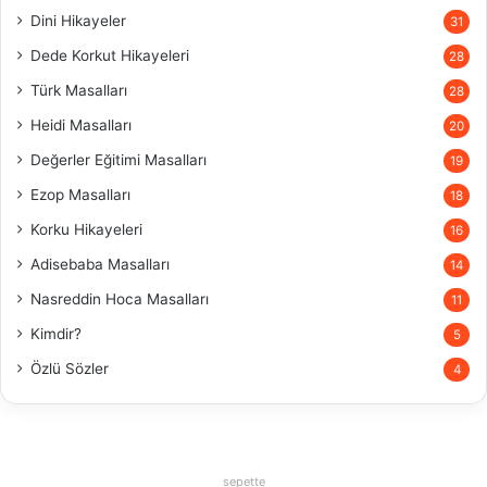
Dini Hikayeler
31
Dede Korkut Hikayeleri
28
Türk Masalları
28
Heidi Masalları
20
Değerler Eğitimi Masalları
19
Ezop Masalları
18
Korku Hikayeleri
16
Adisebaba Masalları
14
Nasreddin Hoca Masalları
11
Kimdir?
5
Özlü Sözler
4
sepette