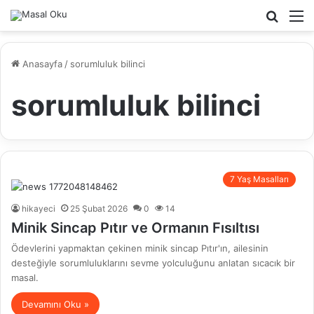
Arama
M
yap
...
Anasayfa
/
sorumluluk bilinci
sorumluluk bilinci
7 Yaş Masalları
hikayeci
25 Şubat 2026
0
14
Minik Sincap Pıtır ve Ormanın Fısıltısı
Ödevlerini yapmaktan çekinen minik sincap Pıtır'ın, ailesinin
desteğiyle sorumluluklarını sevme yolculuğunu anlatan sıcacık bir
masal.
Devamını Oku »