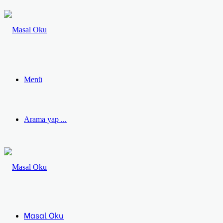
Menü
Arama yap ...
Masal Oku