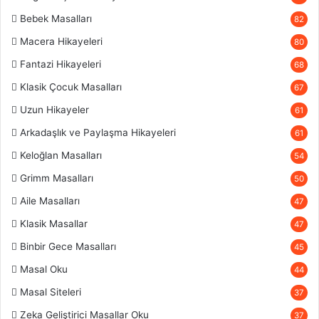
Bebek Masalları
82
Macera Hikayeleri
80
Fantazi Hikayeleri
68
Klasik Çocuk Masalları
67
Uzun Hikayeler
61
Arkadaşlık ve Paylaşma Hikayeleri
61
Keloğlan Masalları
54
Grimm Masalları
50
Aile Masalları
47
Klasik Masallar
47
Binbir Gece Masalları
45
Masal Oku
44
Masal Siteleri
37
Zeka Geliştirici Masallar Oku
37