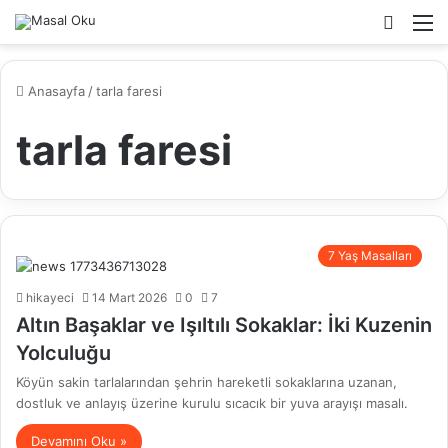
Arama
M
yap
...
Anasayfa
/
tarla faresi
tarla faresi
7 Yaş Masalları
hikayeci
14 Mart 2026
0
7
Altın Başaklar ve Işıltılı Sokaklar: İki Kuzenin
Yolculuğu
Köyün sakin tarlalarından şehrin hareketli sokaklarına uzanan,
dostluk ve anlayış üzerine kurulu sıcacık bir yuva arayışı masalı.
Devamını Oku »