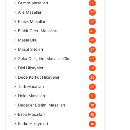
Grimm Masalları
50
Aile Masalları
47
Klasik Masallar
47
Binbir Gece Masalları
45
Masal Oku
44
Masal Siteleri
37
Zeka Geliştirici Masallar Oku
37
Dini Hikayeler
31
Dede Korkut Hikayeleri
28
Türk Masalları
28
Heidi Masalları
20
Değerler Eğitimi Masalları
19
Ezop Masalları
18
Korku Hikayeleri
16