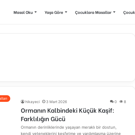
Masal Oku
Yaşa Göre
Çocuklara Masallar
Çocuk
lları
hikayeci
3 Mart 2026
0
8
Ormanın Kalbindeki Küçük Kaşif:
Farklılığın Gücü
Ormanın derinliklerinde yaşayan meraklı bir dostun,
kendi yeteneklerini keşfetme ve yardımlaşma üzerine