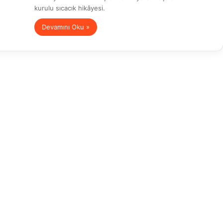
kurulu sıcacık hikâyesi.
Devamını Oku »