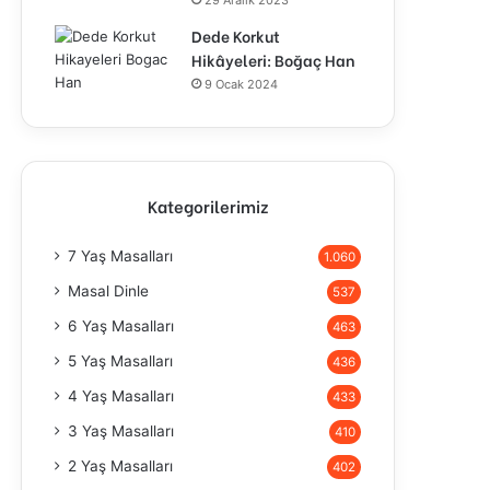
29 Aralık 2023
Dede Korkut
Hikâyeleri: Boğaç Han
9 Ocak 2024
Kategorilerimiz
7 Yaş Masalları
1.060
Masal Dinle
537
6 Yaş Masalları
463
5 Yaş Masalları
436
4 Yaş Masalları
433
3 Yaş Masalları
410
2 Yaş Masalları
402