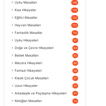
Uyku Masalları
148
Kısa Hikayeler
138
Eğitici Masallar
132
Hayvan Masalları
122
Fantastik Masallar
116
Uyku Hikayeleri
97
Doğa ve Çevre Hikayeleri
84
Bebek Masalları
82
Macera Hikayeleri
80
Fantazi Hikayeleri
68
Klasik Çocuk Masalları
67
Uzun Hikayeler
61
Arkadaşlık ve Paylaşma Hikayeleri
61
Keloğlan Masalları
54