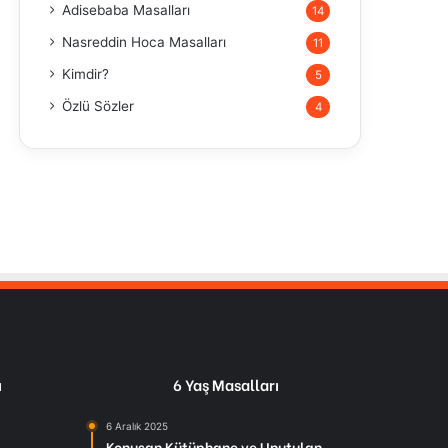
Adisebaba Masalları
14
Nasreddin Hoca Masalları
11
Kimdir?
5
Özlü Sözler
4
ı
6 Yaş Masalları
6 Aralık 2025
Konuşan Kütüphane ve Unutulan