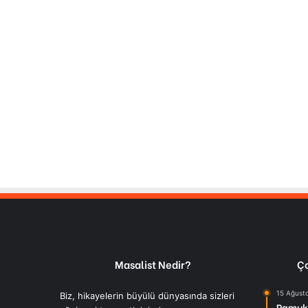
Masalist Nedir?
Ço
15 Ağust
Biz, hikayelerin büyülü dünyasında sizleri
Pamuk 