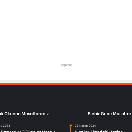
sepette
k Okunan Masallarımız
Binbir Gece Masallar
os 2023
25 Kasım 2024
Prenses ve 7 Cüceler Masalı
Kumlar Altındaki Hazine