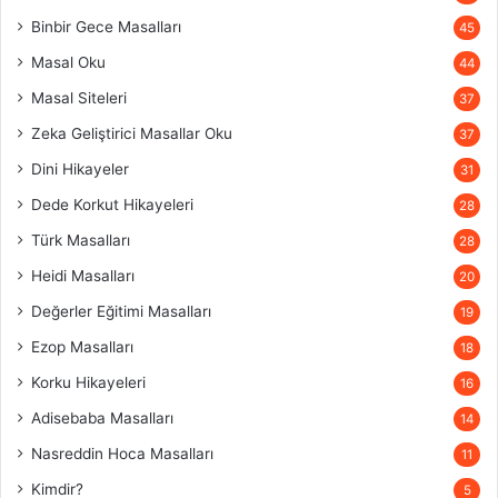
Binbir Gece Masalları
45
Masal Oku
44
Masal Siteleri
37
Zeka Geliştirici Masallar Oku
37
Dini Hikayeler
31
Dede Korkut Hikayeleri
28
Türk Masalları
28
Heidi Masalları
20
Değerler Eğitimi Masalları
19
Ezop Masalları
18
Korku Hikayeleri
16
Adisebaba Masalları
14
Nasreddin Hoca Masalları
11
Kimdir?
5