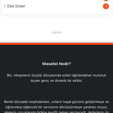
Özlü Sözler
4
sepette
Masalist Nedir?
Biz, hikayelerin büyülü dünyasında sizleri ağırlamaktan mutluluk
duyan genç ve dinamik bir ekibiz.
Renkli dünyaları keşfederken, onların hayal gücünü geliştirmeye ve
öğrenmeyi eğlenceli bir serüvene dönüştürmeye yardımcı oluyor,
ailelerin çocuklarıyla birlikte keyifli zaman geçireceği, değerlerin ön