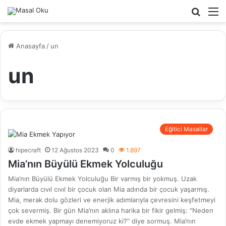
Arama
M
yap
...
Anasayfa
/
un
un
Eğitici Masallar
hipecraft
12 Ağustos 2023
0
1.897
Mia’nın Büyülü Ekmek Yolculuğu
Mia’nın Büyülü Ekmek Yolculuğu Bir varmış bir yokmuş. Uzak
diyarlarda cıvıl cıvıl bir çocuk olan Mia adında bir çocuk yaşarmış.
Mia, merak dolu gözleri ve enerjik adımlarıyla çevresini keşfetmeyi
çok severmiş. Bir gün Mia’nın aklına harika bir fikir gelmiş: “Neden
evde ekmek yapmayı denemiyoruz ki?” diye sormuş. Mia’nın