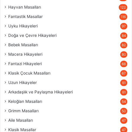
Hayvan Masalları
122
Fantastik Masallar
116
Uyku Hikayeleri
97
Doğa ve Çevre Hikayeleri
84
Bebek Masalları
82
Macera Hikayeleri
80
Fantazi Hikayeleri
68
Klasik Çocuk Masalları
67
Uzun Hikayeler
61
Arkadaşlık ve Paylaşma Hikayeleri
61
Keloğlan Masalları
54
Grimm Masalları
50
Aile Masalları
47
Klasik Masallar
47