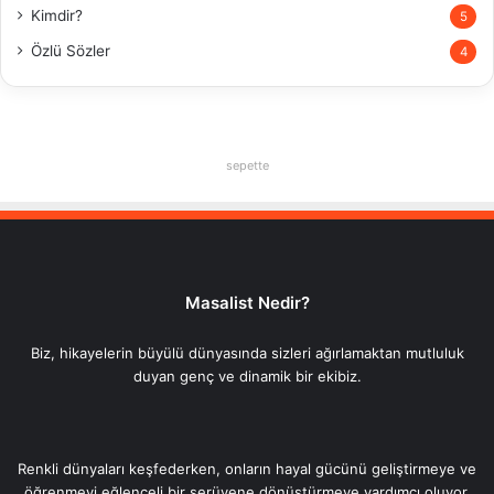
Kimdir?
5
Özlü Sözler
4
sepette
Masalist Nedir?
Biz, hikayelerin büyülü dünyasında sizleri ağırlamaktan mutluluk
duyan genç ve dinamik bir ekibiz.
Renkli dünyaları keşfederken, onların hayal gücünü geliştirmeye ve
öğrenmeyi eğlenceli bir serüvene dönüştürmeye yardımcı oluyor,