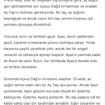
Prens Ayaz, eski bir bilgeden öğrendiğine göre, ay ışığını
geri getirebilmek için Uçsuz Dağ’a tırmanması ve oradaki
Ay Taşı’nı bulması gerekiyordu. Bu taş, ay ışığının
kaynağıydı ve ancak cesur biri taşı yerine koyarsa, ışık
yeniden dünyaya dönebilirdi.
Yolculuk zorlu ve tehlikeli geçti. Ayaz, derin vadilerden
geçti, karanlık ormanlarda yolunu bulmaya çalıştı. Yolda
karşısına çeşitli yaratıklar çıktı; ancak her bir engeli
cesareti ve zekasıyla aşmayı başardı. Ayaz’ın yanında sadık
atı Bulut da vardı. Bulut, her tehlikede Ayaz’a destek oldu
ve birlikte ilerlediler.
Sonunda Uçsuz Dağ’ın zirvesine ulaştılar. Zirvede, ay
ışığını temsil eden dev bir Ay Taşı duruyordu. Ancak taşın
çevresinde, taşın gücünü koruyan büyük bir ejderha
bekliyordu. Ejderha, Ayaz’a seslendi: “Bu taş sadece saf bir
kalbe sahip olan biri tarafından alınabilir. Eğer cesaretin ve