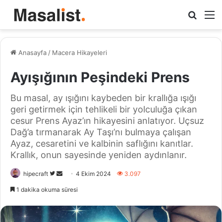
Arama
M
yap
...
Anasayfa
/
Macera Hikayeleri
Ayışığının Peşindeki Prens
Bu masal, ay ışığını kaybeden bir krallığa ışığı
geri getirmek için tehlikeli bir yolculuğa çıkan
cesur Prens Ayaz’ın hikayesini anlatıyor. Uçsuz
Dağ’a tırmanarak Ay Taşı’nı bulmaya çalışan
Ayaz, cesaretini ve kalbinin saflığını kanıtlar.
Krallık, onun sayesinde yeniden aydınlanır.
Twitter'da
Bir
hipecraft
4 Ekim 2024
3.097
takip
e-
1 dakika okuma süresi
edin
posta
göndermek