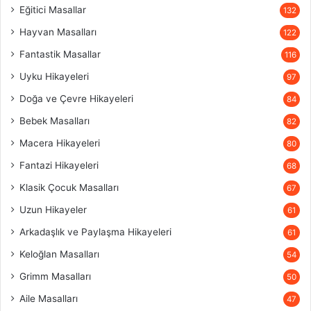
Eğitici Masallar
132
Hayvan Masalları
122
Fantastik Masallar
116
Uyku Hikayeleri
97
Doğa ve Çevre Hikayeleri
84
Bebek Masalları
82
Macera Hikayeleri
80
Fantazi Hikayeleri
68
Klasik Çocuk Masalları
67
Uzun Hikayeler
61
Arkadaşlık ve Paylaşma Hikayeleri
61
Keloğlan Masalları
54
Grimm Masalları
50
Aile Masalları
47