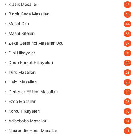
Klasik Masallar
47
Binbir Gece Masalları
45
Masal Oku
44
Masal Siteleri
37
Zeka Geliştirici Masallar Oku
37
Dini Hikayeler
31
Dede Korkut Hikayeleri
28
Türk Masalları
28
Heidi Masalları
20
Değerler Eğitimi Masalları
19
Ezop Masalları
18
Korku Hikayeleri
16
Adisebaba Masalları
14
Nasreddin Hoca Masalları
11