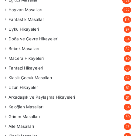
Eğitici Masallar
132
Hayvan Masalları
122
Fantastik Masallar
116
Uyku Hikayeleri
97
Doğa ve Çevre Hikayeleri
84
Bebek Masalları
82
Macera Hikayeleri
80
Fantazi Hikayeleri
68
Klasik Çocuk Masalları
67
Uzun Hikayeler
61
Arkadaşlık ve Paylaşma Hikayeleri
61
Keloğlan Masalları
54
Grimm Masalları
50
Aile Masalları
47