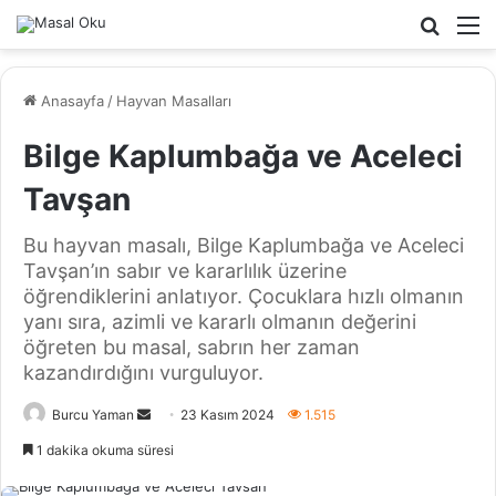
Arama
M
yap
...
Anasayfa
/
Hayvan Masalları
Bilge Kaplumbağa ve Aceleci
Tavşan
Bu hayvan masalı, Bilge Kaplumbağa ve Aceleci
Tavşan’ın sabır ve kararlılık üzerine
öğrendiklerini anlatıyor. Çocuklara hızlı olmanın
yanı sıra, azimli ve kararlı olmanın değerini
öğreten bu masal, sabrın her zaman
kazandırdığını vurguluyor.
Bir
Burcu Yaman
23 Kasım 2024
1.515
e-
1 dakika okuma süresi
posta
göndermek