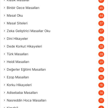
Klasik Masallar
47
Binbir Gece Masalları
45
Masal Oku
44
Masal Siteleri
37
Zeka Geliştirici Masallar Oku
37
Dini Hikayeler
31
Dede Korkut Hikayeleri
28
Türk Masalları
28
Heidi Masalları
20
Değerler Eğitimi Masalları
19
Ezop Masalları
18
Korku Hikayeleri
16
Adisebaba Masalları
14
Nasreddin Hoca Masalları
11