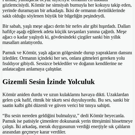
gözlemcisiydi. Kömür ise simsiyah burnuyla her kokuyu takip eden,
yerinde duramayan bir arkadaştı. İkisi de ormanın derinliklerinde
saklı olduğu söylenen büyük bir bilgeliğin peşindeydi.
Bir sabah, yaşlı meşe ağacı derin bir nefes alır gibi hışırdadı. Dalları
hafifçe aşağı eğilerek adeta küçük tavşanları yanına çağırdı. Meşe
ağacı o kadar yaşlıydı ki, gövdesindeki çizgiler sanki bin yıllık
masalları anlatıyordu.
Pamuk ve Kömür, yaşlı ağacın gölgesinde durup yaprakların dansını
izlediler. Ormanın içindeki her ses, onlara gitmeleri gereken yolu
fısıldıyor gibiydi. Sessizce beklediler ve doğanın kendilerine ne
anlatacağını anlamaya çalıştılar.
Gizemli Sesin İzinde Yolculuk
Kömür aniden durdu ve uzun kulaklarını havaya dikti. Uzaklardan
gelen çok hafif, ritmik bir tıkırtı sesi duyuluyordu. Bu ses, sanki bir
saatin kalbi gibi düzenli ve güven verici bir tınıya sahipti.
“Bu sesin nereden geldiğini bulmalıyız,” dedi Kömür heyecanla.
Pamuk ise patisiyle çimenlere dokunarak yerin titreşimini hissetmeye
çalıştı. İki arkadaş, merak duygusunun verdiği enerjiyle sık çalıların
arasından geçmeye karar verdiler.