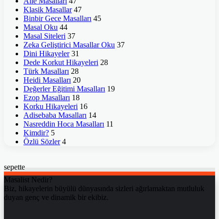
Aile Masalları
47
Klasik Masallar
47
Binbir Gece Masalları
45
Masal Oku
44
Masal Siteleri
37
Zeka Geliştirici Masallar Oku
37
Dini Hikayeler
31
Dede Korkut Hikayeleri
28
Türk Masalları
28
Heidi Masalları
20
Değerler Eğitimi Masalları
19
Ezop Masalları
18
Korku Hikayeleri
16
Adisebaba Masalları
14
Nasreddin Hoca Masalları
11
Kimdir?
5
Özlü Sözler
4
sepette
Masalist Nedir?
Biz, hikayelerin büyülü dünyasında sizleri ağırlamaktan mutluluk
duyan genç ve dinamik bir ekibiz.