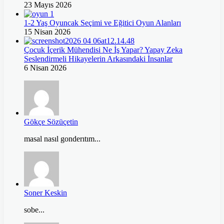
23 Mayıs 2026
1-2 Yaş Oyuncak Seçimi ve Eğitici Oyun Alanları
15 Nisan 2026
Çocuk İçerik Mühendisi Ne İş Yapar? Yapay Zeka
Seslendirmeli Hikayelerin Arkasındaki İnsanlar
6 Nisan 2026
Gökçe Sözüçetin
masal nasıl gonderıtım...
Soner Keskin
sobe...