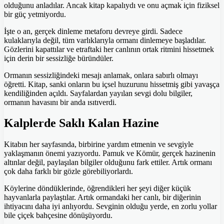
olduğunu anladılar. Ancak kitap kapalıydı ve onu açmak için fiziksel
bir güç yetmiyordu.
İşte o an, gerçek dinleme metaforu devreye girdi. Sadece
kulaklarıyla değil, tüm varlıklarıyla ormanı dinlemeye başladılar.
Gözlerini kapattılar ve etraftaki her canlının ortak ritmini hissetmek
için derin bir sessizliğe büründüler.
Ormanın sessizliğindeki mesajı anlamak, onlara sabırlı olmayı
öğretti. Kitap, sanki onların bu içsel huzurunu hissetmiş gibi yavaşça
kendiliğinden açıldı. Sayfalardan yayılan sevgi dolu bilgiler,
ormanın havasını bir anda ısıtıverdi.
Kalplerde Saklı Kalan Hazine
Kitabın her sayfasında, birbirine yardım etmenin ve sevgiyle
yaklaşmanın önemi yazıyordu. Pamuk ve Kömür, gerçek hazinenin
altınlar değil, paylaşılan bilgiler olduğunu fark ettiler. Artık ormanı
çok daha farklı bir gözle görebiliyorlardı.
Köylerine döndüklerinde, öğrendikleri her şeyi diğer küçük
hayvanlarla paylaştılar. Artık ormandaki her canlı, bir diğerinin
ihtiyacını daha iyi anlıyordu. Sevginin olduğu yerde, en zorlu yollar
bile çiçek bahçesine dönüşüyordu.