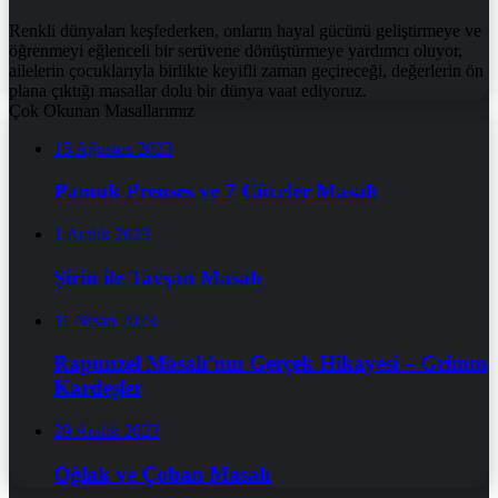
Renkli dünyaları keşfederken, onların hayal gücünü geliştirmeye ve
öğrenmeyi eğlenceli bir serüvene dönüştürmeye yardımcı oluyor,
ailelerin çocuklarıyla birlikte keyifli zaman geçireceği, değerlerin ön
plana çıktığı masallar dolu bir dünya vaat ediyoruz.
Çok Okunan Masallarımız
15 Ağustos 2023
Pamuk Prenses ve 7 Cüceler Masalı
1 Aralık 2023
Şirin ile Tavşan Masalı
11 Nisan 2023
Rapunzel Masalı’nın Gerçek Hikayesi – Grimm
Kardeşler
29 Aralık 2023
Oğlak ve Çoban Masalı