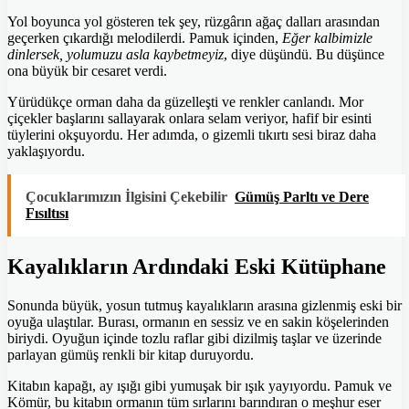
Yol boyunca yol gösteren tek şey, rüzgârın ağaç dalları arasından
geçerken çıkardığı melodilerdi. Pamuk içinden,
Eğer kalbimizle
dinlersek, yolumuzu asla kaybetmeyiz
, diye düşündü. Bu düşünce
ona büyük bir cesaret verdi.
Yürüdükçe orman daha da güzelleşti ve renkler canlandı. Mor
çiçekler başlarını sallayarak onlara selam veriyor, hafif bir esinti
tüylerini okşuyordu. Her adımda, o gizemli tıkırtı sesi biraz daha
yaklaşıyordu.
Çocuklarımızın İlgisini Çekebilir
Gümüş Parltı ve Dere
Fısıltısı
Kayalıkların Ardındaki Eski Kütüphane
Sonunda büyük, yosun tutmuş kayalıkların arasına gizlenmiş eski bir
oyuğa ulaştılar. Burası, ormanın en sessiz ve en sakin köşelerinden
biriydi. Oyuğun içinde tozlu raflar gibi dizilmiş taşlar ve üzerinde
parlayan gümüş renkli bir kitap duruyordu.
Kitabın kapağı, ay ışığı gibi yumuşak bir ışık yayıyordu. Pamuk ve
Kömür, bu kitabın ormanın tüm sırlarını barındıran o meşhur eser