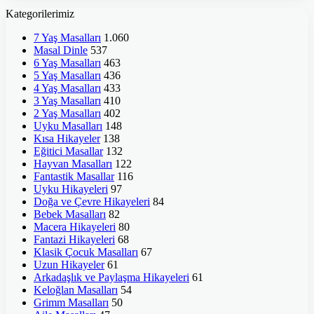
Kategorilerimiz
7 Yaş Masalları
1.060
Masal Dinle
537
6 Yaş Masalları
463
5 Yaş Masalları
436
4 Yaş Masalları
433
3 Yaş Masalları
410
2 Yaş Masalları
402
Uyku Masalları
148
Kısa Hikayeler
138
Eğitici Masallar
132
Hayvan Masalları
122
Fantastik Masallar
116
Uyku Hikayeleri
97
Doğa ve Çevre Hikayeleri
84
Bebek Masalları
82
Macera Hikayeleri
80
Fantazi Hikayeleri
68
Klasik Çocuk Masalları
67
Uzun Hikayeler
61
Arkadaşlık ve Paylaşma Hikayeleri
61
Keloğlan Masalları
54
Grimm Masalları
50