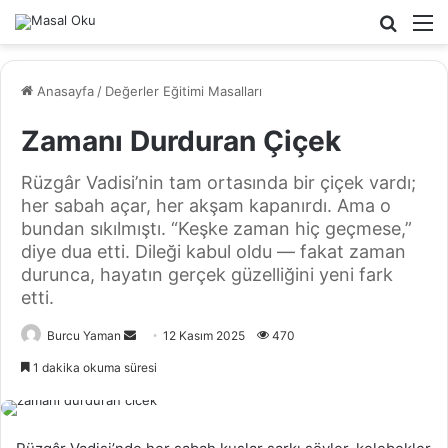
Arama
M
yap
...
Anasayfa
/
Değerler Eğitimi Masalları
Zamanı Durduran Çiçek
Rüzgâr Vadisi’nin tam ortasında bir çiçek vardı;
her sabah açar, her akşam kapanırdı. Ama o
bundan sıkılmıştı. “Keşke zaman hiç geçmese,”
diye dua etti. Dileği kabul oldu — fakat zaman
durunca, hayatın gerçek güzelliğini yeni fark
etti.
Bir
Burcu Yaman
12 Kasım 2025
470
e-
1 dakika okuma süresi
posta
göndermek