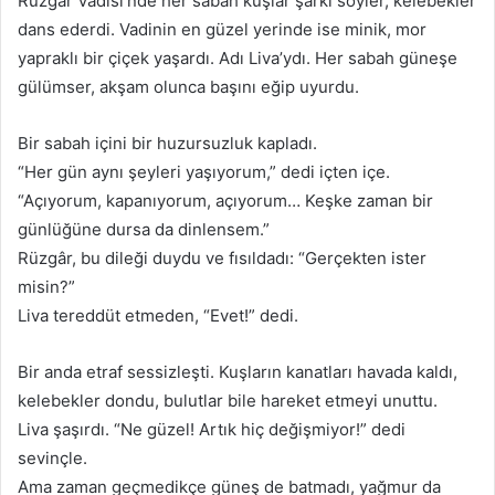
Rüzgâr Vadisi’nde her sabah kuşlar şarkı söyler, kelebekler
dans ederdi. Vadinin en güzel yerinde ise minik, mor
yapraklı bir çiçek yaşardı. Adı Liva’ydı. Her sabah güneşe
gülümser, akşam olunca başını eğip uyurdu.
Bir sabah içini bir huzursuzluk kapladı.
“Her gün aynı şeyleri yaşıyorum,” dedi içten içe.
“Açıyorum, kapanıyorum, açıyorum… Keşke zaman bir
günlüğüne dursa da dinlensem.”
Rüzgâr, bu dileği duydu ve fısıldadı: “Gerçekten ister
misin?”
Liva tereddüt etmeden, “Evet!” dedi.
Bir anda etraf sessizleşti. Kuşların kanatları havada kaldı,
kelebekler dondu, bulutlar bile hareket etmeyi unuttu.
Liva şaşırdı. “Ne güzel! Artık hiç değişmiyor!” dedi
sevinçle.
Ama zaman geçmedikçe güneş de batmadı, yağmur da