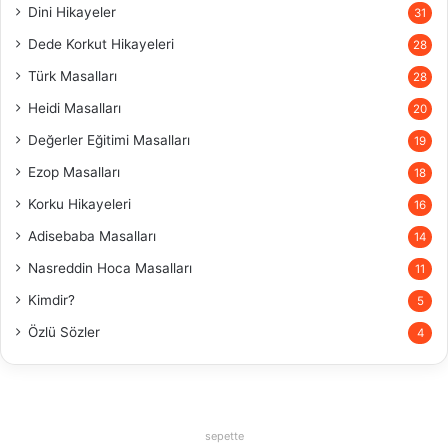
Dini Hikayeler
31
Dede Korkut Hikayeleri
28
Türk Masalları
28
Heidi Masalları
20
Değerler Eğitimi Masalları
19
Ezop Masalları
18
Korku Hikayeleri
16
Adisebaba Masalları
14
Nasreddin Hoca Masalları
11
Kimdir?
5
Özlü Sözler
4
sepette