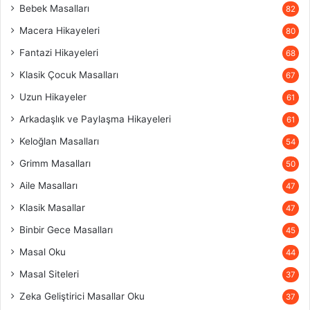
Bebek Masalları
82
Macera Hikayeleri
80
Fantazi Hikayeleri
68
Klasik Çocuk Masalları
67
Uzun Hikayeler
61
Arkadaşlık ve Paylaşma Hikayeleri
61
Keloğlan Masalları
54
Grimm Masalları
50
Aile Masalları
47
Klasik Masallar
47
Binbir Gece Masalları
45
Masal Oku
44
Masal Siteleri
37
Zeka Geliştirici Masallar Oku
37