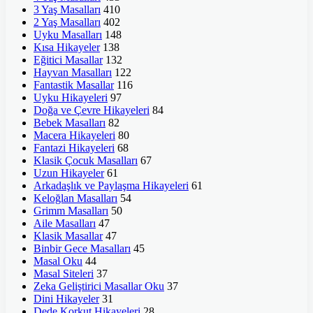
3 Yaş Masalları
410
2 Yaş Masalları
402
Uyku Masalları
148
Kısa Hikayeler
138
Eğitici Masallar
132
Hayvan Masalları
122
Fantastik Masallar
116
Uyku Hikayeleri
97
Doğa ve Çevre Hikayeleri
84
Bebek Masalları
82
Macera Hikayeleri
80
Fantazi Hikayeleri
68
Klasik Çocuk Masalları
67
Uzun Hikayeler
61
Arkadaşlık ve Paylaşma Hikayeleri
61
Keloğlan Masalları
54
Grimm Masalları
50
Aile Masalları
47
Klasik Masallar
47
Binbir Gece Masalları
45
Masal Oku
44
Masal Siteleri
37
Zeka Geliştirici Masallar Oku
37
Dini Hikayeler
31
Dede Korkut Hikayeleri
28