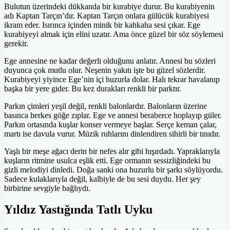
Bulutun üzerindeki dükkanda bir kurabiye durur. Bu kurabiyenin
adı Kaptan Tarçın’dır. Kaptan Tarçın onlara gülücük kurabiyesi
ikram eder. Isırınca içinden minik bir kahkaha sesi çıkar. Ege
kurabiyeyi almak için elini uzatır. Ama önce güzel bir söz söylemesi
gerekir.
Ege annesine ne kadar değerli olduğunu anlatır. Annesi bu sözleri
duyunca çok mutlu olur. Neşenin yakıtı işte bu güzel sözlerdir.
Kurabiyeyi yiyince Ege’nin içi huzurla dolar. Halı tekrar havalanıp
başka bir yere gider. Bu kez durakları renkli bir parktır.
Parkın çimleri yeşil değil, renkli balonlardır. Balonların üzerine
basınca herkes göğe zıplar. Ege ve annesi beraberce hoplayıp güler.
Parkın ortasında kuşlar konser vermeye başlar. Serçe keman çalar,
martı ise davula vurur. Müzik ruhlarını dinlendiren sihirli bir tınıdır.
Yaşlı bir meşe ağacı derin bir nefes alır gibi hışırdadı. Yapraklarıyla
kuşların ritmine usulca eşlik etti. Ege ormanın sessizliğindeki bu
gizli melodiyi dinledi. Doğa sanki ona huzurlu bir şarkı söylüyordu.
Sadece kulaklarıyla değil, kalbiyle de bu sesi duydu. Her şey
birbirine sevgiyle bağlıydı.
Yıldız Yastığında Tatlı Uyku