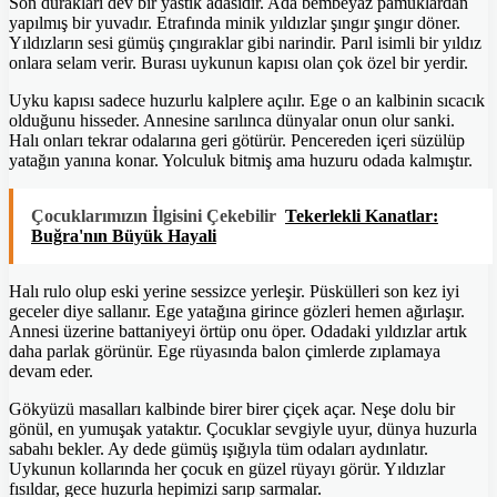
Son durakları dev bir yastık adasıdır. Ada bembeyaz pamuklardan
yapılmış bir yuvadır. Etrafında minik yıldızlar şıngır şıngır döner.
Yıldızların sesi gümüş çıngıraklar gibi narindir. Parıl isimli bir yıldız
onlara selam verir. Burası uykunun kapısı olan çok özel bir yerdir.
Uyku kapısı sadece huzurlu kalplere açılır. Ege o an kalbinin sıcacık
olduğunu hisseder. Annesine sarılınca dünyalar onun olur sanki.
Halı onları tekrar odalarına geri götürür. Pencereden içeri süzülüp
yatağın yanına konar. Yolculuk bitmiş ama huzuru odada kalmıştır.
Çocuklarımızın İlgisini Çekebilir
Tekerlekli Kanatlar:
Buğra'nın Büyük Hayali
Halı rulo olup eski yerine sessizce yerleşir. Püskülleri son kez iyi
geceler diye sallanır. Ege yatağına girince gözleri hemen ağırlaşır.
Annesi üzerine battaniyeyi örtüp onu öper. Odadaki yıldızlar artık
daha parlak görünür. Ege rüyasında balon çimlerde zıplamaya
devam eder.
Gökyüzü masalları kalbinde birer birer çiçek açar. Neşe dolu bir
gönül, en yumuşak yataktır. Çocuklar sevgiyle uyur, dünya huzurla
sabahı bekler. Ay dede gümüş ışığıyla tüm odaları aydınlatır.
Uykunun kollarında her çocuk en güzel rüyayı görür. Yıldızlar
fısıldar, gece huzurla hepimizi sarıp sarmalar.