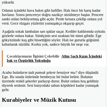
yükselir.
Odanın içindeki hava balon gibi hafifler. Halı önce bir karış kadar
havlanır. Sonra pencereye doğru nazikçe süzülmeye başlar. Pencere
sanki onları bekliyormuş gibi açılır. Perde kenara çekilip onlara yol
verir. Gece rüzgarı yüzlerini yumuşakça okşayıp geçer.
Aşağıda sokak lambaları sarı ışıklar saçar. Kediler kaldırımda uykulu
gözlerle onlara bakar. Simitçinin sesi uzaktan bir ninni gibidir. Ege
gökyüzünde kuş gibi hissettiğini söyler. Halı ise gururla göğsünü
kabartarak süzülür. Korku yok, sadece büyük bir neşe var.
Çocuklarımızın İlgisini Çekebilir
Altın Saçlı Kızın İçindeki
Işık ve Özgürlük Yolculuğu
Acaba bulutların tadı pamuk şekere benziyor mu?
diye düşündü
Ege. Bu sırada önlerinde bembeyaz bir bulut belirir. Bulutun
üzerinde renkli şekerler parlayıp durur. Bulut onlara hoş geldiniz
diyerek seslenir. Sesi banyodaki sabun köpükleri kadar yumuşak
gelir.
Kurabiyeler ve Müzik Kutusu