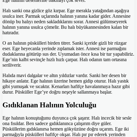
Ege halının desenlerine bakmayı çok sever.
Halı sanki ona gizlice göz kırpar. Ege merakla yatağından aşağıya
usulca iner. Parmak uçlarında halının yanına kadar gider. Annesine
dönüp bu halıyı neden sakladıklarını sorar. Annesi gülümseyerek
halının yanına usulca çömelir. Bu halı büyükannesinden kalan bir
hatıradır.
O an halının püskülleri birden titrer. Sanki içeride gizli bir rüzgar
eser. Ege heyecanla yerinde zıplamak ister. Annesi ise parmağını
dudaklarına götürüp sus der. Uyumadan önce kısa bir tur yapabiliriz.
Ege’nin kalbi sevinçle hızlı hızlı çarpar. Halı odanın tam ortasına
seriliverir.
Halıda mavi dalgalar ve altın yıldızlar vardır. Sanki her desen bir
hikaye anlatır. Ege halının üzerine hemen gidip oturur. Halı yastık
gibi yumuşak ve sıcaktır. Kenarları hafifçe havalanmaya hazır gibi
durur. Püsküller Ege’ye doğru neşeyle sallanmaya başlar.
Gıdıklanan Halının Yolculuğu
Ege halının konuştuğunu duyunca çok şaşırır. Halı incecik bir sesle
ona fısıldar. Ben sadece gıdıklanınca çalışırım diye güler.
Püsküllerim gıdıklanırsa hemen gökyüzüne doğru uçarım. Ege iki
parmağıyla püskülleri hafifçe okşar. Halı pır pır ederek yerinden