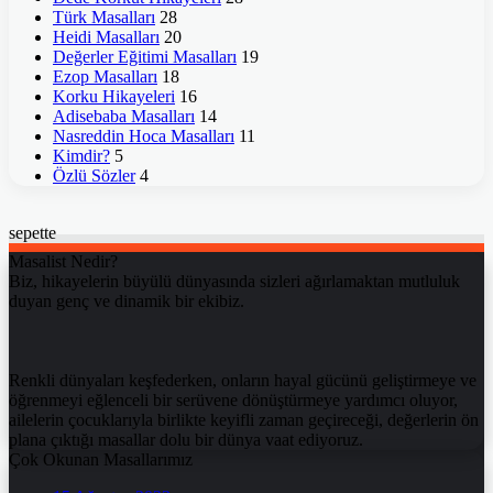
Türk Masalları
28
Heidi Masalları
20
Değerler Eğitimi Masalları
19
Ezop Masalları
18
Korku Hikayeleri
16
Adisebaba Masalları
14
Nasreddin Hoca Masalları
11
Kimdir?
5
Özlü Sözler
4
sepette
Masalist Nedir?
Biz, hikayelerin büyülü dünyasında sizleri ağırlamaktan mutluluk
duyan genç ve dinamik bir ekibiz.
Renkli dünyaları keşfederken, onların hayal gücünü geliştirmeye ve
öğrenmeyi eğlenceli bir serüvene dönüştürmeye yardımcı oluyor,
ailelerin çocuklarıyla birlikte keyifli zaman geçireceği, değerlerin ön
plana çıktığı masallar dolu bir dünya vaat ediyoruz.
Çok Okunan Masallarımız