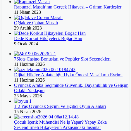
Rapunzel Masalı’nın Gerçek Hikayesi – Grimm Kardeşler
11 Nisan 2023
Oğlak ve Çoban Masalı
29 Aralık 2023
Dede Korkut Hikâyeleri: Boğaç Han
9 Ocak 2024
7Slots Casino Bonusları ve Popüler Slot Seçenekleri
11 Haziran 2026
Dijital Hikâye Anlatıcılığı: Uyku Öncesi Masalların Evrimi
11 Haziran 2026
Oyuncak Araba Seçiminde Güvenlik, Dayanıklılık ve Gelişim
Odaklı Yaklaşım
23 Mayıs 2026
1-2 Yaş Oyuncak Seçimi ve Eğitici Oyun Alanları
15 Nisan 2026
Çocuk İçerik Mühendisi Ne İş Yapar? Yapay Zeka
Seslendirmeli Hikayelerin Arkasındaki İnsanlar