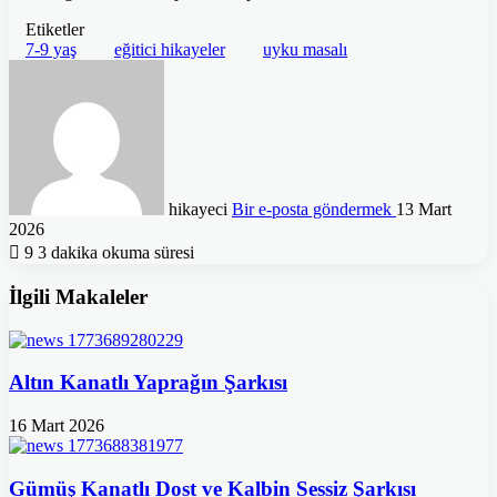
Etiketler
7-9 yaş
eğitici hikayeler
uyku masalı
hikayeci
Bir e-posta göndermek
13 Mart
2026
9
3 dakika okuma süresi
İlgili Makaleler
Altın Kanatlı Yaprağın Şarkısı
16 Mart 2026
Gümüş Kanatlı Dost ve Kalbin Sessiz Şarkısı