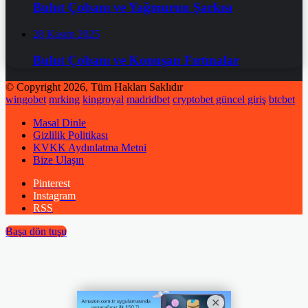
Bulut Çobanı ve Yağmurun Şarkısı
28 Kasım 2025
Bulut Çobanı ve Konuşan Fırtınalar
© Copyright 2026, Tüm Hakları Saklıdır
wingobet
mrking
kingroyal
madridbet
cryptobet güncel giriş
btcbet
Masal Dinle
Gizlilik Politikası
KVKK Aydınlatma Metni
Bize Ulaşın
Pinterest
Instagram
RSS
Başa dön tuşu