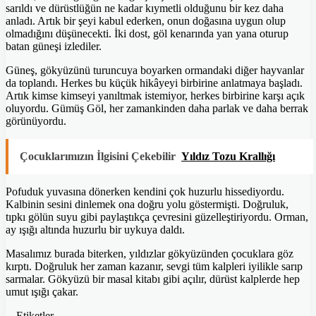
sarıldı ve dürüstlüğün ne kadar kıymetli olduğunu bir kez daha
anladı. Artık bir şeyi kabul ederken, onun doğasına uygun olup
olmadığını düşünecekti. İki dost, göl kenarında yan yana oturup
batan güneşi izlediler.
Güneş, gökyüzünü turuncuya boyarken ormandaki diğer hayvanlar
da toplandı. Herkes bu küçük hikâyeyi birbirine anlatmaya başladı.
Artık kimse kimseyi yanıltmak istemiyor, herkes birbirine karşı açık
oluyordu. Gümüş Göl, her zamankinden daha parlak ve daha berrak
görünüyordu.
Çocuklarımızın İlgisini Çekebilir
Yıldız Tozu Krallığı
Pofuduk yuvasına dönerken kendini çok huzurlu hissediyordu.
Kalbinin sesini dinlemek ona doğru yolu göstermişti. Doğruluk,
tıpkı gölün suyu gibi paylaştıkça çevresini güzelleştiriyordu. Orman,
ay ışığı altında huzurlu bir uykuya daldı.
Masalımız burada biterken, yıldızlar gökyüzünden çocuklara göz
kırptı. Doğruluk her zaman kazanır, sevgi tüm kalpleri iyilikle sarıp
sarmalar. Gökyüzü bir masal kitabı gibi açılır, dürüst kalplerde hep
umut ışığı çakar.
Etiketler