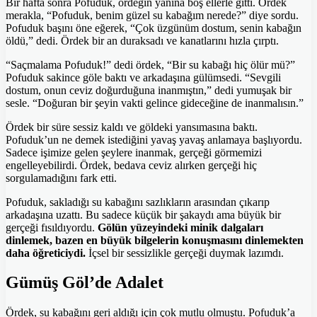
Bir hafta sonra Pofuduk, ördeğin yanına boş ellerle gitti. Ördek
merakla, “Pofuduk, benim güzel su kabağım nerede?” diye sordu.
Pofuduk başını öne eğerek, “Çok üzgünüm dostum, senin kabağın
öldü,” dedi. Ördek bir an duraksadı ve kanatlarını hızla çırptı.
“Saçmalama Pofuduk!” dedi ördek, “Bir su kabağı hiç ölür mü?”
Pofuduk sakince göle baktı ve arkadaşına gülümsedi. “Sevgili
dostum, onun ceviz doğurduğuna inanmıştın,” dedi yumuşak bir
sesle. “Doğuran bir şeyin vakti gelince gideceğine de inanmalısın.”
Ördek bir süre sessiz kaldı ve göldeki yansımasına baktı.
Pofuduk’un ne demek istediğini yavaş yavaş anlamaya başlıyordu.
Sadece işimize gelen şeylere inanmak, gerçeği görmemizi
engelleyebilirdi. Ördek, bedava ceviz alırken gerçeği hiç
sorgulamadığını fark etti.
Pofuduk, sakladığı su kabağını sazlıkların arasından çıkarıp
arkadaşına uzattı. Bu sadece küçük bir şakaydı ama büyük bir
gerçeği fısıldıyordu.
Gölün yüzeyindeki minik dalgaları
dinlemek, bazen en büyük bilgelerin konuşmasını dinlemekten
daha öğreticiydi.
İçsel bir sessizlikle gerçeği duymak lazımdı.
Gümüş Göl’de Adalet
Ördek, su kabağını geri aldığı için çok mutlu olmuştu. Pofuduk’a