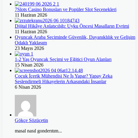
7Slots Casino Bonusları ve Popüler Slot Seçenekleri
11 Haziran 2026
Dijital Hikâye Anlatıcılığı: Uyku Öncesi Masalların Evrimi
11 Haziran 2026
Oyuncak Araba Seçiminde Güvenlik, Dayanıklılık ve Gelişim
Odaklı Yaklaşım
23 Mayıs 2026
1-2 Yaş Oyuncak Seçimi ve Eğitici Oyun Alanları
15 Nisan 2026
Çocuk İçerik Mühendisi Ne İş Yapar? Yapay Zeka
Seslendirmeli Hikayelerin Arkasındaki İnsanlar
6 Nisan 2026
Gökçe Sözüçetin
masal nasıl gonderıtım...