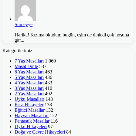
Sümeyye
Harika! Kızıma okudum bugün, eşim de dinledi çok hoşuna
gitt...
Kategorilerimiz
7 Yaş Masalları
1.060
Masal Dinle
537
6 Yaş Masalları
463
5 Yaş Masalları
436
4 Yaş Masalları
433
3 Yaş Masalları
410
2 Yaş Masalları
402
Uyku Masalları
148
Kısa Hikayeler
138
Eğitici Masallar
132
Hayvan Masalları
122
Fantastik Masallar
116
Uyku Hikayeleri
97
Doğa ve Çevre Hikayeleri
84