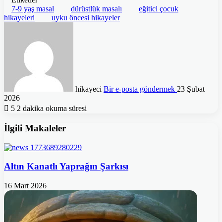
7-9 yaş masal
dürüstlük masalı
eğitici çocuk
hikayeleri
uyku öncesi hikayeler
hikayeci
Bir e-posta göndermek
23 Şubat
2026
5
2 dakika okuma süresi
İlgili Makaleler
Altın Kanatlı Yaprağın Şarkısı
16 Mart 2026