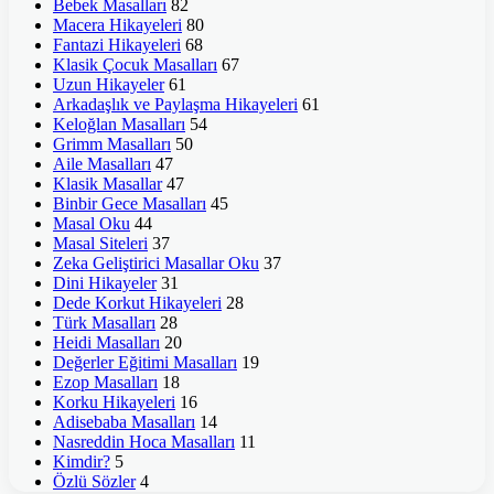
Bebek Masalları
82
Macera Hikayeleri
80
Fantazi Hikayeleri
68
Klasik Çocuk Masalları
67
Uzun Hikayeler
61
Arkadaşlık ve Paylaşma Hikayeleri
61
Keloğlan Masalları
54
Grimm Masalları
50
Aile Masalları
47
Klasik Masallar
47
Binbir Gece Masalları
45
Masal Oku
44
Masal Siteleri
37
Zeka Geliştirici Masallar Oku
37
Dini Hikayeler
31
Dede Korkut Hikayeleri
28
Türk Masalları
28
Heidi Masalları
20
Değerler Eğitimi Masalları
19
Ezop Masalları
18
Korku Hikayeleri
16
Adisebaba Masalları
14
Nasreddin Hoca Masalları
11
Kimdir?
5
Özlü Sözler
4