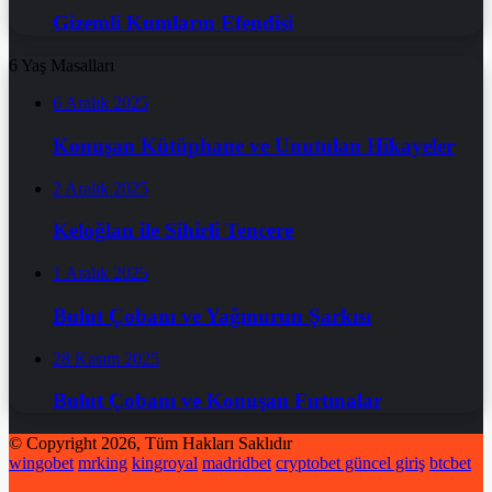
Gizemli Kumların Efendisi
6 Yaş Masalları
6 Aralık 2025
Konuşan Kütüphane ve Unutulan Hikayeler
2 Aralık 2025
Keloğlan ile Sihirli Tencere
1 Aralık 2025
Bulut Çobanı ve Yağmurun Şarkısı
28 Kasım 2025
Bulut Çobanı ve Konuşan Fırtınalar
© Copyright 2026, Tüm Hakları Saklıdır
wingobet
mrking
kingroyal
madridbet
cryptobet güncel giriş
btcbet