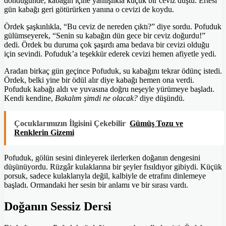
döndüğünde, kabağın içine yanlışlıkla küçük bir ceviz düştü. Ertesi
gün kabağı geri götürürken yanına o cevizi de koydu.
Ördek şaşkınlıkla, “Bu ceviz de nereden çıktı?” diye sordu. Pofuduk
gülümseyerek, “Senin su kabağın dün gece bir ceviz doğurdu!”
dedi. Ördek bu duruma çok şaşırdı ama bedava bir cevizi olduğu
için sevindi. Pofuduk’a teşekkür ederek cevizi hemen afiyetle yedi.
Aradan birkaç gün geçince Pofuduk, su kabağını tekrar ödünç istedi.
Ördek, belki yine bir ödül alır diye kabağı hemen ona verdi.
Pofuduk kabağı aldı ve yuvasına doğru neşeyle yürümeye başladı.
Kendi kendine,
Bakalım şimdi ne olacak?
diye düşündü.
Çocuklarımızın İlgisini Çekebilir
Gümüş Tozu ve
Renklerin Gizemi
Pofuduk, gölün sesini dinleyerek ilerlerken doğanın dengesini
düşünüyordu. Rüzgâr kulaklarına bir şeyler fısıldıyor gibiydi. Küçük
porsuk, sadece kulaklarıyla değil, kalbiyle de etrafını dinlemeye
başladı. Ormandaki her sesin bir anlamı ve bir sırası vardı.
Doğanın Sessiz Dersi