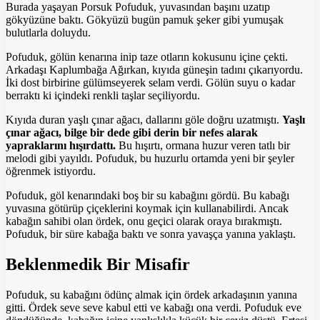
Burada yaşayan Porsuk Pofuduk, yuvasından başını uzatıp
gökyüzüne baktı. Gökyüzü bugün pamuk şeker gibi yumuşak
bulutlarla doluydu.
Pofuduk, gölün kenarına inip taze otların kokusunu içine çekti.
Arkadaşı Kaplumbağa Ağırkan, kıyıda güneşin tadını çıkarıyordu.
İki dost birbirine gülümseyerek selam verdi. Gölün suyu o kadar
berraktı ki içindeki renkli taşlar seçiliyordu.
Kıyıda duran yaşlı çınar ağacı, dallarını göle doğru uzatmıştı.
Yaşlı
çınar ağacı, bilge bir dede gibi derin bir nefes alarak
yapraklarını hışırdattı.
Bu hışırtı, ormana huzur veren tatlı bir
melodi gibi yayıldı. Pofuduk, bu huzurlu ortamda yeni bir şeyler
öğrenmek istiyordu.
Pofuduk, göl kenarındaki boş bir su kabağını gördü. Bu kabağı
yuvasına götürüp çiçeklerini koymak için kullanabilirdi. Ancak
kabağın sahibi olan ördek, onu geçici olarak oraya bırakmıştı.
Pofuduk, bir süre kabağa baktı ve sonra yavaşça yanına yaklaştı.
Beklenmedik Bir Misafir
Pofuduk, su kabağını ödünç almak için ördek arkadaşının yanına
gitti. Ördek seve seve kabul etti ve kabağı ona verdi. Pofuduk eve