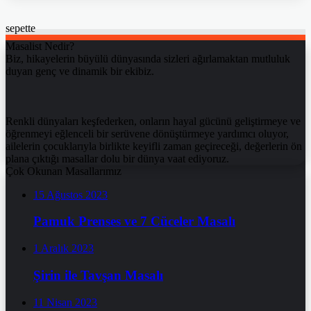
sepette
Masalist Nedir?
Biz, hikayelerin büyülü dünyasında sizleri ağırlamaktan mutluluk
duyan genç ve dinamik bir ekibiz.
Renkli dünyaları keşfederken, onların hayal gücünü geliştirmeye ve
öğrenmeyi eğlenceli bir serüvene dönüştürmeye yardımcı oluyor,
ailelerin çocuklarıyla birlikte keyifli zaman geçireceği, değerlerin ön
plana çıktığı masallar dolu bir dünya vaat ediyoruz.
Çok Okunan Masallarımız
15 Ağustos 2023
Pamuk Prenses ve 7 Cüceler Masalı
1 Aralık 2023
Şirin ile Tavşan Masalı
11 Nisan 2023