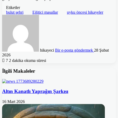
Etiketler
bulut şehri
Eğitici masallar
uyku öncesi hikayeler
hikayeci
Bir e-posta göndermek
28 Şubat
2026
7
2 dakika okuma süresi
İlgili Makaleler
Altın Kanatlı Yaprağın Şarkısı
16 Mart 2026