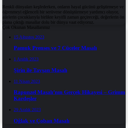
Renkli dünyaları keşfederken, onların hayal gücünü geliştirmeye ve
öğrenmeyi eğlenceli bir serüvene dönüştürmeye yardımcı oluyor,
ailelerin çocuklarıyla birlikte keyifli zaman geçireceği, değerlerin ön
plana çıktığı masallar dolu bir dünya vaat ediyoruz.
Çok Okunan Masallarımız
15 Ağustos 2023
Pamuk Prenses ve 7 Cüceler Masalı
1 Aralık 2023
Şirin ile Tavşan Masalı
11 Nisan 2023
Rapunzel Masalı’nın Gerçek Hikayesi – Grimm
Kardeşler
29 Aralık 2023
Oğlak ve Çoban Masalı