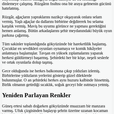
dinlemeye çalışmış. Rüzgârın fısıltısı ona bir araya gelmenin gücünü
hatırlatmış.
Rüzgâr, ağaçların yapraklarını nazikçe okşayarak onlara selam
vermiş. Yaşlı ağaçlar da dallarını birbirine değdirerek bu selama
karşılık vermiş. Maviş bu uyumu görünce ne yapması gerektiğini
hemen anlamış. Bütün arkadaşlarını şehir meydanındaki büyük oyun
parkına çağırmış.
Tüm sakinler toplandığında gökyüzünde bir hareketlilik başlamış.
Çocuklar en sevdikleri oyunları oynamaya ve komik hikâyeler
anlatmaya başlamışlar. Tavşan en yüksek zıplamalarını yaparak
herkesi güldürmeyi başarmış. Şehirdeki her bir köşe, neşeli seslerle
ve ortak oyunlarla dolup taşmış.
Gece olduğunda ise herkes balkonuna çıkıp yıldızları izlemiş.
Birbirlerine yıldızların yerlerini gösterip güzel dileklerde
bulunmuşlar. O an şehirdeki herkes aynı huzuru kalbinde hissetmiş.
Birlik olmanın getirdiği sıcaklık, soğuk geceyi bile ısıtmaya yetmiş.
Yeniden Parlayan Renkler
Güneş ertesi sabah doğarken gökyüzünde muazzam bir manzara
varmış. Ufuk çizgisinden başlayıp şehrin üzerine uzanan kocaman