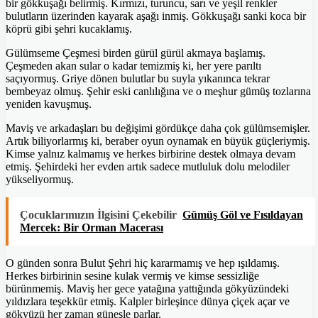
bir gökkuşağı belirmiş. Kırmızı, turuncu, sarı ve yeşil renkler
bulutların üzerinden kayarak aşağı inmiş. Gökkuşağı sanki koca bir
köprü gibi şehri kucaklamış.
Gülümseme Çeşmesi birden gürül gürül akmaya başlamış.
Çeşmeden akan sular o kadar temizmiş ki, her yere parıltı
saçıyormuş. Griye dönen bulutlar bu suyla yıkanınca tekrar
bembeyaz olmuş. Şehir eski canlılığına ve o meşhur gümüş tozlarına
yeniden kavuşmuş.
Maviş ve arkadaşları bu değişimi gördükçe daha çok gülümsemişler.
Artık biliyorlarmış ki, beraber oyun oynamak en büyük güçleriymiş.
Kimse yalnız kalmamış ve herkes birbirine destek olmaya devam
etmiş. Şehirdeki her evden artık sadece mutluluk dolu melodiler
yükseliyormuş.
Çocuklarımızın İlgisini Çekebilir
Gümüş Göl ve Fısıldayan
Mercek: Bir Orman Macerası
O günden sonra Bulut Şehri hiç kararmamış ve hep ışıldamış.
Herkes birbirinin sesine kulak vermiş ve kimse sessizliğe
bürünmemiş. Maviş her gece yatağına yattığında gökyüzündeki
yıldızlara teşekkür etmiş. Kalpler birleşince dünya çiçek açar ve
gökyüzü her zaman güneşle parlar.