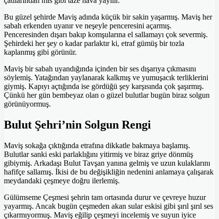
çatılarından mis gibi taze hava yayılır.
Bu güzel şehirde Maviş adında küçük bir sakin yaşarmış. Maviş her
sabah erkenden uyanır ve neşeyle penceresini açarmış.
Penceresinden dışarı bakıp komşularına el sallamayı çok severmiş.
Şehirdeki her şey o kadar parlaktır ki, etraf gümüş bir tozla
kaplanmış gibi görünür.
Maviş bir sabah uyandığında içinden bir ses dışarıya çıkmasını
söylemiş. Yatağından yaylanarak kalkmış ve yumuşacık terliklerini
giymiş. Kapıyı açtığında ise gördüğü şey karşısında çok şaşırmış.
Çünkü her gün bembeyaz olan o güzel bulutlar bugün biraz solgun
görünüyormuş.
Bulut Şehri’nin Solgun Rengi
Maviş sokağa çıktığında etrafına dikkatle bakmaya başlamış.
Bulutlar sanki eski parlaklığını yitirmiş ve biraz griye dönmüş
gibiymiş. Arkadaşı Bulut Tavşan yanına gelmiş ve uzun kulaklarını
hafifçe sallamış. İkisi de bu değişikliğin nedenini anlamaya çalışarak
meydandaki çeşmeye doğru ilerlemiş.
Gülümseme Çeşmesi şehrin tam ortasında durur ve çevreye huzur
yayarmış. Ancak bugün çeşmeden akan sular eskisi gibi şırıl şırıl ses
çıkarmıyormuş. Maviş eğilip çeşmeyi incelemiş ve suyun iyice