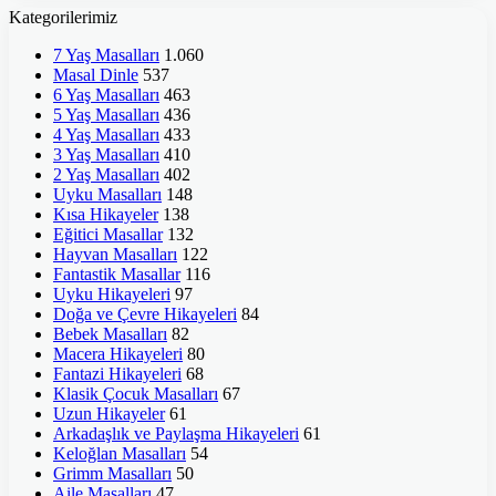
Kategorilerimiz
7 Yaş Masalları
1.060
Masal Dinle
537
6 Yaş Masalları
463
5 Yaş Masalları
436
4 Yaş Masalları
433
3 Yaş Masalları
410
2 Yaş Masalları
402
Uyku Masalları
148
Kısa Hikayeler
138
Eğitici Masallar
132
Hayvan Masalları
122
Fantastik Masallar
116
Uyku Hikayeleri
97
Doğa ve Çevre Hikayeleri
84
Bebek Masalları
82
Macera Hikayeleri
80
Fantazi Hikayeleri
68
Klasik Çocuk Masalları
67
Uzun Hikayeler
61
Arkadaşlık ve Paylaşma Hikayeleri
61
Keloğlan Masalları
54
Grimm Masalları
50
Aile Masalları
47