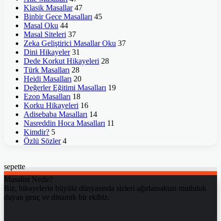
Klasik Masallar
47
Binbir Gece Masalları
45
Masal Oku
44
Masal Siteleri
37
Zeka Geliştirici Masallar Oku
37
Dini Hikayeler
31
Dede Korkut Hikayeleri
28
Türk Masalları
28
Heidi Masalları
20
Değerler Eğitimi Masalları
19
Ezop Masalları
18
Korku Hikayeleri
16
Adisebaba Masalları
14
Nasreddin Hoca Masalları
11
Kimdir?
5
Özlü Sözler
4
sepette
Masalist Nedir?
Biz, hikayelerin büyülü dünyasında sizleri ağırlamaktan mutluluk
duyan genç ve dinamik bir ekibiz.