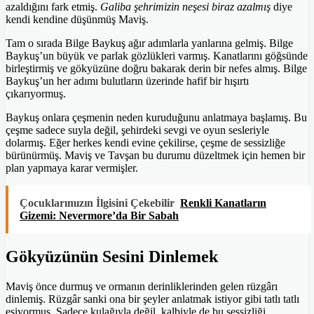
azaldığını fark etmiş.
Galiba şehrimizin neşesi biraz azalmış
diye
kendi kendine düşünmüş Maviş.
Tam o sırada Bilge Baykuş ağır adımlarla yanlarına gelmiş. Bilge
Baykuş’un büyük ve parlak gözlükleri varmış. Kanatlarını göğsünde
birleştirmiş ve gökyüzüne doğru bakarak derin bir nefes almış. Bilge
Baykuş’un her adımı bulutların üzerinde hafif bir hışırtı
çıkarıyormuş.
Baykuş onlara çeşmenin neden kuruduğunu anlatmaya başlamış. Bu
çeşme sadece suyla değil, şehirdeki sevgi ve oyun sesleriyle
dolarmış. Eğer herkes kendi evine çekilirse, çeşme de sessizliğe
bürünürmüş. Maviş ve Tavşan bu durumu düzeltmek için hemen bir
plan yapmaya karar vermişler.
Çocuklarımızın İlgisini Çekebilir
Renkli Kanatların
Gizemi: Nevermore’da Bir Sabah
Gökyüzünün Sesini Dinlemek
Maviş önce durmuş ve ormanın derinliklerinden gelen rüzgârı
dinlemiş. Rüzgâr sanki ona bir şeyler anlatmak istiyor gibi tatlı tatlı
esiyormuş. Sadece kulağıyla değil, kalbiyle de bu sessizliği