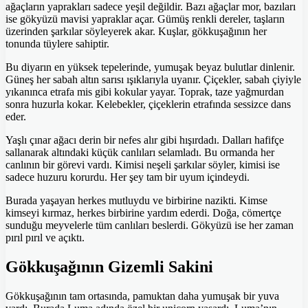
ağaçların yaprakları sadece yeşil değildir. Bazı ağaçlar mor, bazıları
ise gökyüzü mavisi yapraklar açar. Gümüş renkli dereler, taşların
üzerinden şarkılar söyleyerek akar. Kuşlar, gökkuşağının her
tonunda tüylere sahiptir.
Bu diyarın en yüksek tepelerinde, yumuşak beyaz bulutlar dinlenir.
Güneş her sabah altın sarısı ışıklarıyla uyanır. Çiçekler, sabah çiyiyle
yıkanınca etrafa mis gibi kokular yayar. Toprak, taze yağmurdan
sonra huzurla kokar. Kelebekler, çiçeklerin etrafında sessizce dans
eder.
Yaşlı çınar ağacı derin bir nefes alır gibi hışırdadı. Dalları hafifçe
sallanarak altındaki küçük canlıları selamladı. Bu ormanda her
canlının bir görevi vardı. Kimisi neşeli şarkılar söyler, kimisi ise
sadece huzuru korurdu. Her şey tam bir uyum içindeydi.
Burada yaşayan herkes mutluydu ve birbirine nazikti. Kimse
kimseyi kırmaz, herkes birbirine yardım ederdi. Doğa, cömertçe
sunduğu meyvelerle tüm canlıları beslerdi. Gökyüzü ise her zaman
pırıl pırıl ve açıktı.
Gökkuşağının Gizemli Sakini
Gökkuşağının tam ortasında, pamuktan daha yumuşak bir yuva