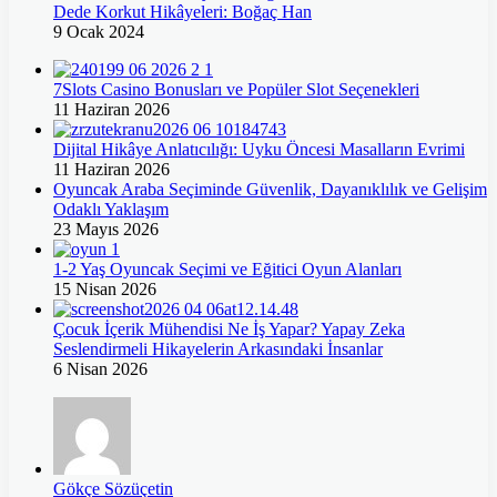
Dede Korkut Hikâyeleri: Boğaç Han
9 Ocak 2024
7Slots Casino Bonusları ve Popüler Slot Seçenekleri
11 Haziran 2026
Dijital Hikâye Anlatıcılığı: Uyku Öncesi Masalların Evrimi
11 Haziran 2026
Oyuncak Araba Seçiminde Güvenlik, Dayanıklılık ve Gelişim
Odaklı Yaklaşım
23 Mayıs 2026
1-2 Yaş Oyuncak Seçimi ve Eğitici Oyun Alanları
15 Nisan 2026
Çocuk İçerik Mühendisi Ne İş Yapar? Yapay Zeka
Seslendirmeli Hikayelerin Arkasındaki İnsanlar
6 Nisan 2026
Gökçe Sözüçetin