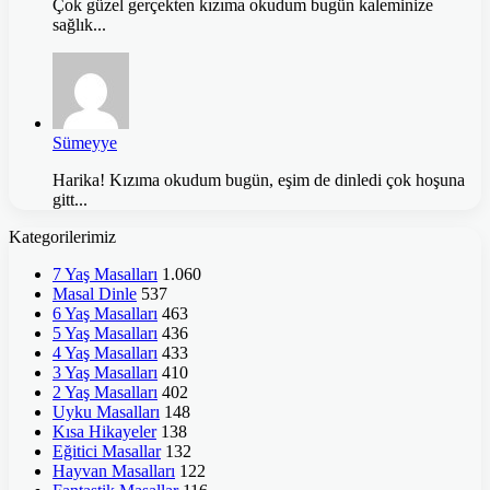
Çok güzel gerçekten kızıma okudum bugün kaleminize
sağlık...
Sümeyye
Harika! Kızıma okudum bugün, eşim de dinledi çok hoşuna
gitt...
Kategorilerimiz
7 Yaş Masalları
1.060
Masal Dinle
537
6 Yaş Masalları
463
5 Yaş Masalları
436
4 Yaş Masalları
433
3 Yaş Masalları
410
2 Yaş Masalları
402
Uyku Masalları
148
Kısa Hikayeler
138
Eğitici Masallar
132
Hayvan Masalları
122