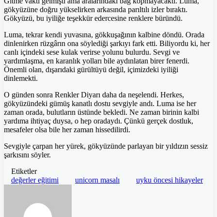
Gitme vakti gelmişti ama aralarındaki bağ kopmayacaktı. Luma,
gökyüzüne doğru yükselirken arkasında parıltılı izler bıraktı.
Gökyüzü, bu iyiliğe teşekkür edercesine renklere büründü.
Luma, tekrar kendi yuvasına, gökkuşağının kalbine döndü. Orada
dinlenirken rüzgârın ona söylediği şarkıyı fark etti. Biliyordu ki, her
canlı içindeki sese kulak verirse yolunu bulurdu. Sevgi ve
yardımlaşma, en karanlık yolları bile aydınlatan birer fenerdi.
Önemli olan, dışarıdaki gürültüyü değil, içimizdeki iyiliği
dinlemekti.
O günden sonra Renkler Diyarı daha da neşelendi. Herkes,
gökyüzündeki gümüş kanatlı dostu sevgiyle andı. Luma ise her
zaman orada, bulutların üstünde bekledi. Ne zaman birinin kalbi
yardıma ihtiyaç duysa, o hep oradaydı. Çünkü gerçek dostluk,
mesafeler olsa bile her zaman hissedilirdi.
Sevgiyle çarpan her yürek, gökyüzünde parlayan bir yıldızın sessiz
şarkısını söyler.
Etiketler
değerler eğitimi
unicorn masalı
uyku öncesi hikayeler