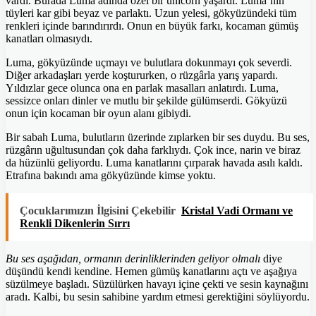
vardı. Burada Luma adında özel bir unicorn yaşardı. Luma’nın
tüyleri kar gibi beyaz ve parlaktı. Uzun yelesi, gökyüzündeki tüm
renkleri içinde barındırırdı. Onun en büyük farkı, kocaman gümüş
kanatları olmasıydı.
Luma, gökyüzünde uçmayı ve bulutlara dokunmayı çok severdi.
Diğer arkadaşları yerde koştururken, o rüzgârla yarış yapardı.
Yıldızlar gece olunca ona en parlak masalları anlatırdı. Luma,
sessizce onları dinler ve mutlu bir şekilde gülümserdi. Gökyüzü
onun için kocaman bir oyun alanı gibiydi.
Bir sabah Luma, bulutların üzerinde zıplarken bir ses duydu. Bu ses,
rüzgârın uğultusundan çok daha farklıydı. Çok ince, narin ve biraz
da hüzünlü geliyordu. Luma kanatlarını çırparak havada asılı kaldı.
Etrafına bakındı ama gökyüzünde kimse yoktu.
Çocuklarımızın İlgisini Çekebilir
Kristal Vadi Ormanı ve
Renkli Dikenlerin Sırrı
Bu ses aşağıdan, ormanın derinliklerinden geliyor olmalı
diye
düşündü kendi kendine. Hemen gümüş kanatlarını açtı ve aşağıya
süzülmeye başladı. Süzülürken havayı içine çekti ve sesin kaynağını
aradı. Kalbi, bu sesin sahibine yardım etmesi gerektiğini söylüyordu.