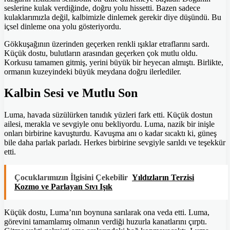
seslerine kulak verdiğinde, doğru yolu hissetti. Bazen sadece
kulaklarımızla değil, kalbimizle dinlemek gerekir diye düşündü. Bu
içsel dinleme ona yolu gösteriyordu.
Gökkuşağının üzerinden geçerken renkli ışıklar etraflarını sardı.
Küçük dostu, bulutların arasından geçerken çok mutlu oldu.
Korkusu tamamen gitmiş, yerini büyük bir heyecan almıştı. Birlikte,
ormanın kuzeyindeki büyük meydana doğru ilerlediler.
Kalbin Sesi ve Mutlu Son
Luma, havada süzülürken tanıdık yüzleri fark etti. Küçük dostun
ailesi, merakla ve sevgiyle onu bekliyordu. Luma, nazik bir inişle
onları birbirine kavuşturdu. Kavuşma anı o kadar sıcaktı ki, güneş
bile daha parlak parladı. Herkes birbirine sevgiyle sarıldı ve teşekkür
etti.
Çocuklarımızın İlgisini Çekebilir
Yıldızların Terzisi
Kozmo ve Parlayan Sıvı Işık
Küçük dostu, Luma’nın boynuna sarılarak ona veda etti. Luma,
görevini tamamlamış olmanın verdiği huzurla kanatlarını çırptı.