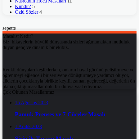
Nasreddin Hoca Masalları
11
Kimdir?
5
Özlü Sözler
4
sepette
Masalist Nedir?
Biz, hikayelerin büyülü dünyasında sizleri ağırlamaktan mutluluk
duyan genç ve dinamik bir ekibiz.
Renkli dünyaları keşfederken, onların hayal gücünü geliştirmeye ve
öğrenmeyi eğlenceli bir serüvene dönüştürmeye yardımcı oluyor,
ailelerin çocuklarıyla birlikte keyifli zaman geçireceği, değerlerin ön
plana çıktığı masallar dolu bir dünya vaat ediyoruz.
Çok Okunan Masallarımız
15 Ağustos 2023
Pamuk Prenses ve 7 Cüceler Masalı
1 Aralık 2023
Şirin ile Tavşan Masalı