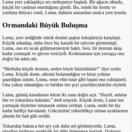
Luma yere yaklaştıkça ses netleşmeye başladı. Bir ağacın altında,
küçük bir canlının oturduğunu gördü. Bu, minik bir dosttu ve
yardıma ihtiyacı vardı. Luma, dalların arasından usulca yere kondu.
Ormandaki Büyük Buluşma
Luma, yere indiğinde minik dostun şaşkın bakışlarıyla karşılaştı.
Küçük arkadaşı, daha önce hiç kanatlı bir unicorn görmemişti.
Luma, ona en sıcak gülümsemesiyle baktı. Sesi, bir derenin akışı
kadar yumuşak ve güven vericiydi. Korkmaması için yavaşça ona
doğru bir adım attı.
“Merhaba küçük dostum, neden böyle hüzünlüsün?” diye sordu
Luma. Küçük dostu, ailesini bulamadığını ve biraz yolunu
şaşırdığını anlattı. Luma, onun elini tutar gibi başını ona yaklaştırdı.
Ona yalnız olmadığını ve birlikte her şeyi çözebileceklerini söyledi.
Luma, gümüş kanatlarını tekrar iki yana doğru açtı. “Haydi, sırtıma
bin ve yukarılara bakalım,” dedi neşeyle. Küçük dostu, Luma’nın
yumuşak tüylerine tutunarak sırtına yerleşti. Luma, sanki bir tüy
kadar hafifçe havalandı. Gökyüzüne yükseldikçe orman ayaklarının
altında bir halı gibi serildi.
Yukarıdan bakınca her şey çok daha net görünüyordu. Luma,
rüzgârın fısıltısını sembolik bir dille dinlemeye başladı. Doğanın