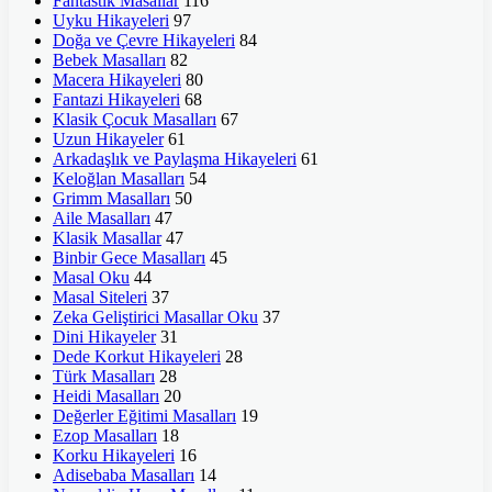
Fantastik Masallar
116
Uyku Hikayeleri
97
Doğa ve Çevre Hikayeleri
84
Bebek Masalları
82
Macera Hikayeleri
80
Fantazi Hikayeleri
68
Klasik Çocuk Masalları
67
Uzun Hikayeler
61
Arkadaşlık ve Paylaşma Hikayeleri
61
Keloğlan Masalları
54
Grimm Masalları
50
Aile Masalları
47
Klasik Masallar
47
Binbir Gece Masalları
45
Masal Oku
44
Masal Siteleri
37
Zeka Geliştirici Masallar Oku
37
Dini Hikayeler
31
Dede Korkut Hikayeleri
28
Türk Masalları
28
Heidi Masalları
20
Değerler Eğitimi Masalları
19
Ezop Masalları
18
Korku Hikayeleri
16
Adisebaba Masalları
14