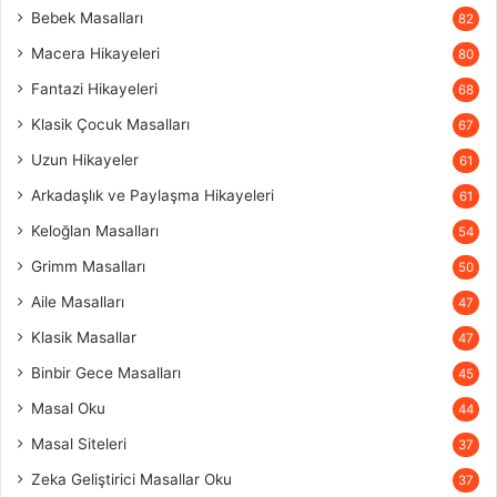
Bebek Masalları
82
Macera Hikayeleri
80
Fantazi Hikayeleri
68
Klasik Çocuk Masalları
67
Uzun Hikayeler
61
Arkadaşlık ve Paylaşma Hikayeleri
61
Keloğlan Masalları
54
Grimm Masalları
50
Aile Masalları
47
Klasik Masallar
47
Binbir Gece Masalları
45
Masal Oku
44
Masal Siteleri
37
Zeka Geliştirici Masallar Oku
37