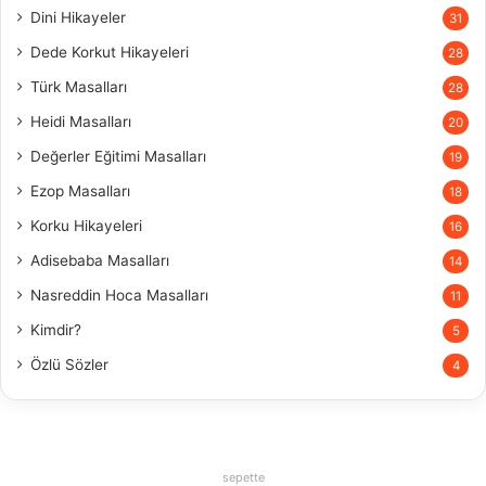
Dini Hikayeler
31
Dede Korkut Hikayeleri
28
Türk Masalları
28
Heidi Masalları
20
Değerler Eğitimi Masalları
19
Ezop Masalları
18
Korku Hikayeleri
16
Adisebaba Masalları
14
Nasreddin Hoca Masalları
11
Kimdir?
5
Özlü Sözler
4
sepette