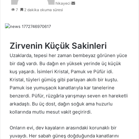
hikayeci
o
7
2 dakika okuma süresi
s
t
a
g
ö
n
Zirvenin Küçük Sakinleri
d
Uzaklarda, tepesi her zaman bembeyaz görünen yüce
e
r
bir dağ vardı. Bu dağın en yüksek yerinde üç küçük
m
kuş yaşardı. İsimleri Kristal, Pamuk ve Püfür idi.
e
Kristal, tüyleri gümüş gibi parlayan akıllı bir kuştu.
k
Pamuk ise yumuşacık kanatlarıyla kar tanelerine
benzerdi. Püfür, rüzgârla yarışmayı seven en hareketli
arkadaştı. Bu üç dost, dağın soğuk ama huzurlu
kollarında mutlu mesut vakit geçirirdi.
Onların evi, dev kayaların arasındaki korunaklı bir
yuvaydı. Her sabah güneş doğduğunda kanatlarını