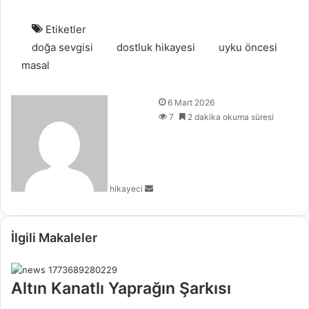
Etiketler
doğa sevgisi
dostluk hikayesi
uyku öncesi
masal
B
6 Mart 2026
i
7
2 dakika okuma süresi
r
e
-
p
hikayeci
o
s
t
a
İlgili Makaleler
g
ö
n
Altın Kanatlı Yaprağın Şarkısı
d
e