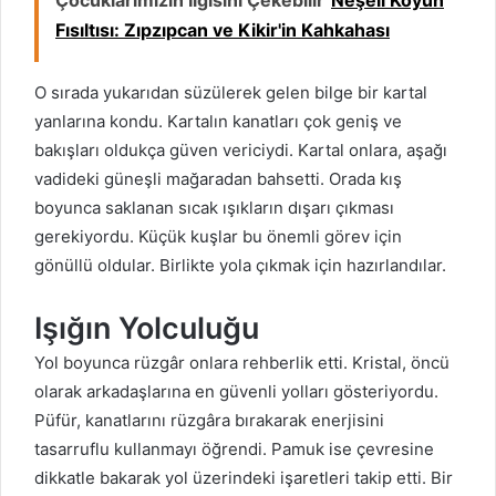
Çocuklarımızın İlgisini Çekebilir
Neşeli Köyün
Fısıltısı: Zıpzıpcan ve Kikir'in Kahkahası
O sırada yukarıdan süzülerek gelen bilge bir kartal
yanlarına kondu. Kartalın kanatları çok geniş ve
bakışları oldukça güven vericiydi. Kartal onlara, aşağı
vadideki güneşli mağaradan bahsetti. Orada kış
boyunca saklanan sıcak ışıkların dışarı çıkması
gerekiyordu. Küçük kuşlar bu önemli görev için
gönüllü oldular. Birlikte yola çıkmak için hazırlandılar.
Işığın Yolculuğu
Yol boyunca rüzgâr onlara rehberlik etti. Kristal, öncü
olarak arkadaşlarına en güvenli yolları gösteriyordu.
Püfür, kanatlarını rüzgâra bırakarak enerjisini
tasarruflu kullanmayı öğrendi. Pamuk ise çevresine
dikkatle bakarak yol üzerindeki işaretleri takip etti. Bir