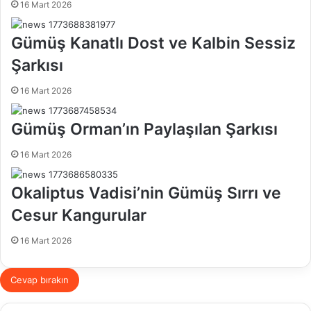
16 Mart 2026
r
m
Gümüş Kanatlı Dost ve Kalbin Sessiz
e
k
Şarkısı
16 Mart 2026
Gümüş Orman’ın Paylaşılan Şarkısı
16 Mart 2026
Okaliptus Vadisi’nin Gümüş Sırrı ve
Cesur Kangurular
16 Mart 2026
Cevap bırakın