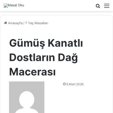
Arama
M
yap
...
Anasayfa
/
7 Yaş Masalları
Gümüş Kanatlı
Dostların Dağ
Macerası
B
6 Mart 2026
i
r
e
-
p