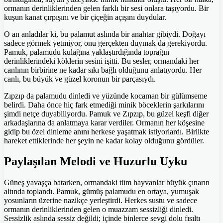
ormanın derinliklerinden gelen farklı bir sesi onlara taşıyordu. Bir
kuşun kanat çırpışını ve bir çiçeğin açışını duydular.
O an anladılar ki, bu palamut aslında bir anahtar gibiydi. Doğayı
sadece görmek yetmiyor, onu gerçekten duymak da gerekiyordu.
Pamuk, palamudu kulağına yaklaştırdığında toprağın
derinliklerindeki köklerin sesini işitti. Bu sesler, ormandaki her
canlının birbirine ne kadar sıkı bağlı olduğunu anlatıyordu. Her
canlı, bu büyük ve güzel koronun bir parçasıydı.
Zıpzıp da palamudu dinledi ve yüzünde kocaman bir gülümseme
belirdi. Daha önce hiç fark etmediği minik böceklerin şarkılarını
şimdi netçe duyabiliyordu. Pamuk ve Zıpzıp, bu güzel keşfi diğer
arkadaşlarına da anlatmaya karar verdiler. Ormanın her köşesine
gidip bu özel dinleme anını herkese yaşatmak istiyorlardı. Birlikte
hareket ettiklerinde her şeyin ne kadar kolay olduğunu gördüler.
Paylaşılan Melodi ve Huzurlu Uyku
Güneş yavaşça batarken, ormandaki tüm hayvanlar büyük çınarın
altında toplandı. Pamuk, gümüş palamudu en ortaya, yumuşak
yosunların üzerine nazikçe yerleştirdi. Herkes sustu ve sadece
ormanın derinliklerinden gelen o muazzam sessizliği dinledi.
Sessizlik aslında sessiz değildi; içinde binlerce sevgi dolu fısıltı