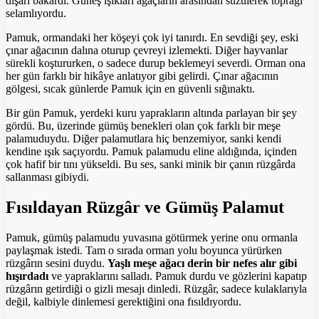
dışarı bakardı. Güneş ışıkları ağaçların arasından süzülerek toprağı
selamlıyordu.
Pamuk, ormandaki her köşeyi çok iyi tanırdı. En sevdiği şey, eski
çınar ağacının dalına oturup çevreyi izlemekti. Diğer hayvanlar
sürekli koştururken, o sadece durup beklemeyi severdi. Orman ona
her gün farklı bir hikâye anlatıyor gibi gelirdi. Çınar ağacının
gölgesi, sıcak günlerde Pamuk için en güvenli sığınaktı.
Bir gün Pamuk, yerdeki kuru yaprakların altında parlayan bir şey
gördü. Bu, üzerinde gümüş benekleri olan çok farklı bir meşe
palamuduydu. Diğer palamutlara hiç benzemiyor, sanki kendi
kendine ışık saçıyordu. Pamuk palamudu eline aldığında, içinden
çok hafif bir tını yükseldi. Bu ses, sanki minik bir çanın rüzgârda
sallanması gibiydi.
Fısıldayan Rüzgâr ve Gümüş Palamut
Pamuk, gümüş palamudu yuvasına götürmek yerine onu ormanla
paylaşmak istedi. Tam o sırada orman yolu boyunca yürürken
rüzgârın sesini duydu.
Yaşlı meşe ağacı derin bir nefes alır gibi
hışırdadı
ve yapraklarını salladı. Pamuk durdu ve gözlerini kapatıp
rüzgârın getirdiği o gizli mesajı dinledi. Rüzgâr, sadece kulaklarıyla
değil, kalbiyle dinlemesi gerektiğini ona fısıldıyordu.