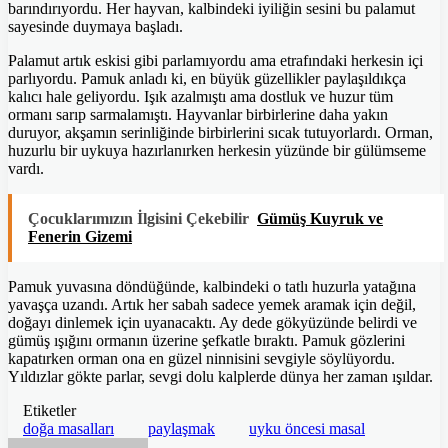
barındırıyordu. Her hayvan, kalbindeki iyiliğin sesini bu palamut
sayesinde duymaya başladı.
Palamut artık eskisi gibi parlamıyordu ama etrafındaki herkesin içi
parlıyordu. Pamuk anladı ki, en büyük güzellikler paylaşıldıkça
kalıcı hale geliyordu. Işık azalmıştı ama dostluk ve huzur tüm
ormanı sarıp sarmalamıştı. Hayvanlar birbirlerine daha yakın
duruyor, akşamın serinliğinde birbirlerini sıcak tutuyorlardı. Orman,
huzurlu bir uykuya hazırlanırken herkesin yüzünde bir gülümseme
vardı.
Çocuklarımızın İlgisini Çekebilir
Gümüş Kuyruk ve
Fenerin Gizemi
Pamuk yuvasına döndüğünde, kalbindeki o tatlı huzurla yatağına
yavaşça uzandı. Artık her sabah sadece yemek aramak için değil,
doğayı dinlemek için uyanacaktı. Ay dede gökyüzünde belirdi ve
gümüş ışığını ormanın üzerine şefkatle bıraktı. Pamuk gözlerini
kapatırken orman ona en güzel ninnisini sevgiyle söylüyordu.
Yıldızlar gökte parlar, sevgi dolu kalplerde dünya her zaman ışıldar.
Etiketler
doğa masalları
paylaşmak
uyku öncesi masal