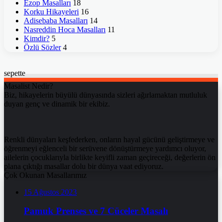
Ezop Masalları
18
Korku Hikayeleri
16
Adisebaba Masalları
14
Nasreddin Hoca Masalları
11
Kimdir?
5
Özlü Sözler
4
sepette
Masalist Nedir?
Biz, hikayelerin büyülü dünyasında sizleri ağırlamaktan mutluluk
duyan genç ve dinamik bir ekibiz.
Renkli dünyaları keşfederken, onların hayal gücünü geliştirmeye ve
öğrenmeyi eğlenceli bir serüvene dönüştürmeye yardımcı oluyor,
ailelerin çocuklarıyla birlikte keyifli zaman geçireceği, değerlerin ön
plana çıktığı masallar dolu bir dünya vaat ediyoruz.
Çok Okunan Masallarımız
15 Ağustos 2023
Pamuk Prenses ve 7 Cüceler Masalı