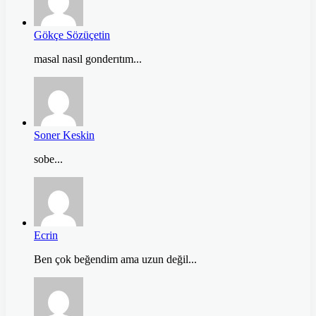
Gökçe Sözüçetin
masal nasıl gonderıtım...
Soner Keskin
sobe...
Ecrin
Ben çok beğendim ama uzun değil...