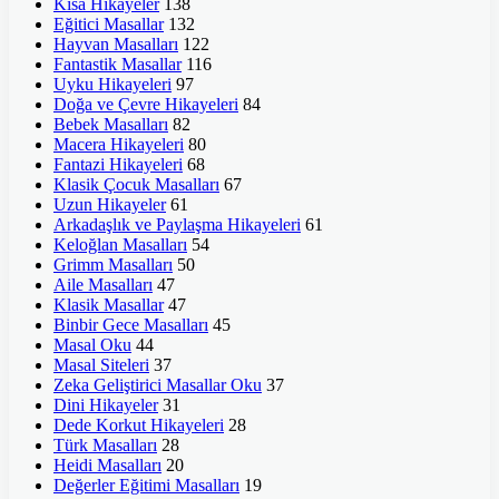
Kısa Hikayeler
138
Eğitici Masallar
132
Hayvan Masalları
122
Fantastik Masallar
116
Uyku Hikayeleri
97
Doğa ve Çevre Hikayeleri
84
Bebek Masalları
82
Macera Hikayeleri
80
Fantazi Hikayeleri
68
Klasik Çocuk Masalları
67
Uzun Hikayeler
61
Arkadaşlık ve Paylaşma Hikayeleri
61
Keloğlan Masalları
54
Grimm Masalları
50
Aile Masalları
47
Klasik Masallar
47
Binbir Gece Masalları
45
Masal Oku
44
Masal Siteleri
37
Zeka Geliştirici Masallar Oku
37
Dini Hikayeler
31
Dede Korkut Hikayeleri
28
Türk Masalları
28
Heidi Masalları
20
Değerler Eğitimi Masalları
19