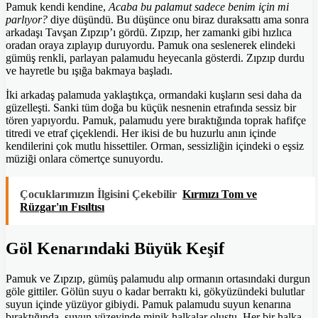
Pamuk kendi kendine,
Acaba bu palamut sadece benim için mi
parlıyor?
diye düşündü. Bu düşünce onu biraz duraksattı ama sonra
arkadaşı Tavşan Zıpzıp’ı gördü. Zıpzıp, her zamanki gibi hızlıca
oradan oraya zıplayıp duruyordu. Pamuk ona seslenerek elindeki
gümüş renkli, parlayan palamudu heyecanla gösterdi. Zıpzıp durdu
ve hayretle bu ışığa bakmaya başladı.
İki arkadaş palamuda yaklaştıkça, ormandaki kuşların sesi daha da
güzelleşti. Sanki tüm doğa bu küçük nesnenin etrafında sessiz bir
tören yapıyordu. Pamuk, palamudu yere bıraktığında toprak hafifçe
titredi ve etraf çiçeklendi. Her ikisi de bu huzurlu anın içinde
kendilerini çok mutlu hissettiler. Orman, sessizliğin içindeki o eşsiz
müziği onlara cömertçe sunuyordu.
Çocuklarımızın İlgisini Çekebilir
Kırmızı Tom ve
Rüzgar'ın Fısıltısı
Göl Kenarındaki Büyük Keşif
Pamuk ve Zıpzıp, gümüş palamudu alıp ormanın ortasındaki durgun
göle gittiler. Gölün suyu o kadar berraktı ki, gökyüzündeki bulutlar
suyun içinde yüzüyor gibiydi. Pamuk palamudu suyun kenarına
bıraktığında, suyun yüzeyinde minik halkalar oluştu. Her bir halka,