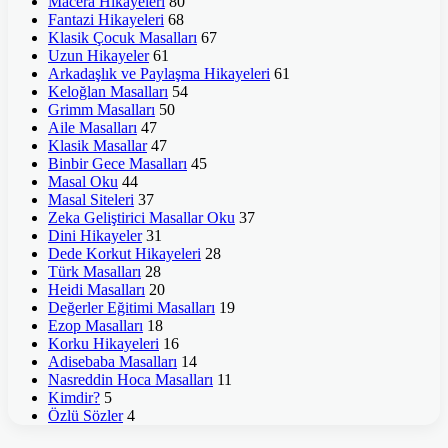
Macera Hikayeleri
80
Fantazi Hikayeleri
68
Klasik Çocuk Masalları
67
Uzun Hikayeler
61
Arkadaşlık ve Paylaşma Hikayeleri
61
Keloğlan Masalları
54
Grimm Masalları
50
Aile Masalları
47
Klasik Masallar
47
Binbir Gece Masalları
45
Masal Oku
44
Masal Siteleri
37
Zeka Geliştirici Masallar Oku
37
Dini Hikayeler
31
Dede Korkut Hikayeleri
28
Türk Masalları
28
Heidi Masalları
20
Değerler Eğitimi Masalları
19
Ezop Masalları
18
Korku Hikayeleri
16
Adisebaba Masalları
14
Nasreddin Hoca Masalları
11
Kimdir?
5
Özlü Sözler
4