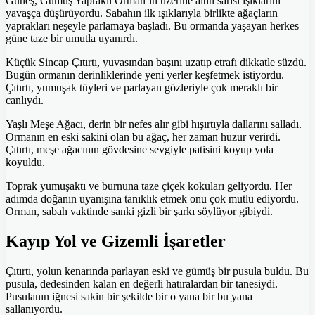
Güneş, Gümüş Yapraklı Orman’ın üzerine altın sarısı ışıklarını
yavaşça düşürüyordu. Sabahın ilk ışıklarıyla birlikte ağaçların
yaprakları neşeyle parlamaya başladı. Bu ormanda yaşayan herkes
güne taze bir umutla uyanırdı.
Küçük Sincap Çıtırtı, yuvasından başını uzatıp etrafı dikkatle süzdü.
Bugün ormanın derinliklerinde yeni yerler keşfetmek istiyordu.
Çıtırtı, yumuşak tüyleri ve parlayan gözleriyle çok meraklı bir
canlıydı.
Yaşlı Meşe Ağacı, derin bir nefes alır gibi hışırtıyla dallarını salladı.
Ormanın en eski sakini olan bu ağaç, her zaman huzur verirdi.
Çıtırtı, meşe ağacının gövdesine sevgiyle patisini koyup yola
koyuldu.
Toprak yumuşaktı ve burnuna taze çiçek kokuları geliyordu. Her
adımda doğanın uyanışına tanıklık etmek onu çok mutlu ediyordu.
Orman, sabah vaktinde sanki gizli bir şarkı söylüyor gibiydi.
Kayıp Yol ve Gizemli İşaretler
Çıtırtı, yolun kenarında parlayan eski ve gümüş bir pusula buldu. Bu
pusula, dedesinden kalan en değerli hatıralardan bir tanesiydi.
Pusulanın iğnesi sakin bir şekilde bir o yana bir bu yana
sallanıyordu.