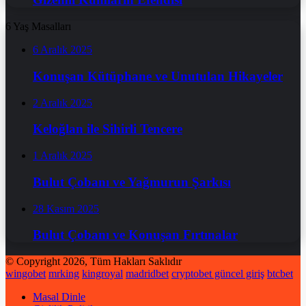
6 Yaş Masalları
6 Aralık 2025
Konuşan Kütüphane ve Unutulan Hikayeler
2 Aralık 2025
Keloğlan ile Sihirli Tencere
1 Aralık 2025
Bulut Çobanı ve Yağmurun Şarkısı
28 Kasım 2025
Bulut Çobanı ve Konuşan Fırtınalar
© Copyright 2026, Tüm Hakları Saklıdır
wingobet
mrking
kingroyal
madridbet
cryptobet güncel giriş
btcbet
Masal Dinle