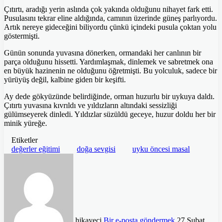
Çıtırtı, aradığı yerin aslında çok yakında olduğunu nihayet fark etti.
Pusulasını tekrar eline aldığında, camının üzerinde güneş parlıyordu.
Artık nereye gideceğini biliyordu çünkü içindeki pusula çoktan yolu
göstermişti.
Günün sonunda yuvasına dönerken, ormandaki her canlının bir
parça olduğunu hissetti. Yardımlaşmak, dinlemek ve sabretmek ona
en büyük hazinenin ne olduğunu öğretmişti. Bu yolculuk, sadece bir
yürüyüş değil, kalbine giden bir keşifti.
Ay dede gökyüzünde belirdiğinde, orman huzurlu bir uykuya daldı.
Çıtırtı yuvasına kıvrıldı ve yıldızların altındaki sessizliği
gülümseyerek dinledi. Yıldızlar süzüldü geceye, huzur doldu her bir
minik yüreğe.
Etiketler
değerler eğitimi
doğa sevgisi
uyku öncesi masal
hikayeci
Bir e-posta göndermek
27 Şubat