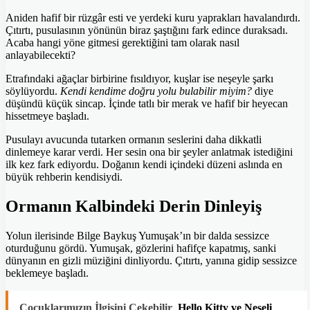
Aniden hafif bir rüzgâr esti ve yerdeki kuru yaprakları havalandırdı.
Çıtırtı, pusulasının yönünün biraz şaştığını fark edince duraksadı.
Acaba hangi yöne gitmesi gerektiğini tam olarak nasıl
anlayabilecekti?
Etrafındaki ağaçlar birbirine fısıldıyor, kuşlar ise neşeyle şarkı
söylüyordu.
Kendi kendime doğru yolu bulabilir miyim?
diye
düşündü küçük sincap. İçinde tatlı bir merak ve hafif bir heyecan
hissetmeye başladı.
Pusulayı avucunda tutarken ormanın seslerini daha dikkatli
dinlemeye karar verdi. Her sesin ona bir şeyler anlatmak istediğini
ilk kez fark ediyordu. Doğanın kendi içindeki düzeni aslında en
büyük rehberin kendisiydi.
Ormanın Kalbindeki Derin Dinleyiş
Yolun ilerisinde Bilge Baykuş Yumuşak’ın bir dalda sessizce
oturduğunu gördü. Yumuşak, gözlerini hafifçe kapatmış, sanki
dünyanın en gizli müziğini dinliyordu. Çıtırtı, yanına gidip sessizce
beklemeye başladı.
Çocuklarımızın İlgisini Çekebilir
Hello Kitty ve Neşeli