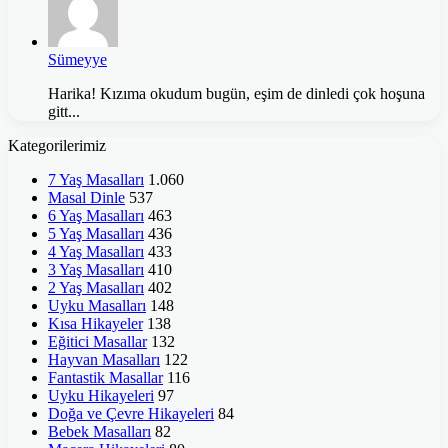
Sümeyye
Harika! Kızıma okudum bugün, eşim de dinledi çok hoşuna
gitt...
Kategorilerimiz
7 Yaş Masalları
1.060
Masal Dinle
537
6 Yaş Masalları
463
5 Yaş Masalları
436
4 Yaş Masalları
433
3 Yaş Masalları
410
2 Yaş Masalları
402
Uyku Masalları
148
Kısa Hikayeler
138
Eğitici Masallar
132
Hayvan Masalları
122
Fantastik Masallar
116
Uyku Hikayeleri
97
Doğa ve Çevre Hikayeleri
84
Bebek Masalları
82