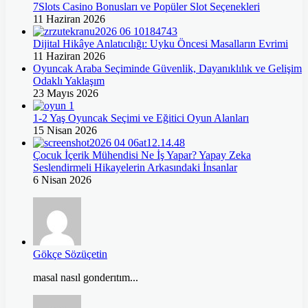
7Slots Casino Bonusları ve Popüler Slot Seçenekleri
11 Haziran 2026
Dijital Hikâye Anlatıcılığı: Uyku Öncesi Masalların Evrimi
11 Haziran 2026
Oyuncak Araba Seçiminde Güvenlik, Dayanıklılık ve Gelişim
Odaklı Yaklaşım
23 Mayıs 2026
1-2 Yaş Oyuncak Seçimi ve Eğitici Oyun Alanları
15 Nisan 2026
Çocuk İçerik Mühendisi Ne İş Yapar? Yapay Zeka
Seslendirmeli Hikayelerin Arkasındaki İnsanlar
6 Nisan 2026
Gökçe Sözüçetin
masal nasıl gonderıtım...