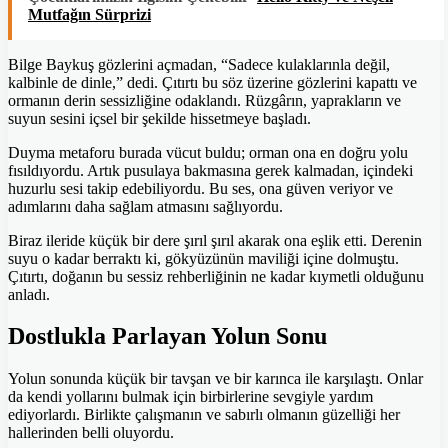
Mutfağın Sürprizi
Bilge Baykuş gözlerini açmadan, “Sadece kulaklarınla değil,
kalbinle de dinle,” dedi. Çıtırtı bu söz üzerine gözlerini kapattı ve
ormanın derin sessizliğine odaklandı. Rüzgârın, yaprakların ve
suyun sesini içsel bir şekilde hissetmeye başladı.
Duyma metaforu burada vücut buldu; orman ona en doğru yolu
fısıldıyordu. Artık pusulaya bakmasına gerek kalmadan, içindeki
huzurlu sesi takip edebiliyordu. Bu ses, ona güven veriyor ve
adımlarını daha sağlam atmasını sağlıyordu.
Biraz ileride küçük bir dere şırıl şırıl akarak ona eşlik etti. Derenin
suyu o kadar berraktı ki, gökyüzünün maviliği içine dolmuştu.
Çıtırtı, doğanın bu sessiz rehberliğinin ne kadar kıymetli olduğunu
anladı.
Dostlukla Parlayan Yolun Sonu
Yolun sonunda küçük bir tavşan ve bir karınca ile karşılaştı. Onlar
da kendi yollarını bulmak için birbirlerine sevgiyle yardım
ediyorlardı. Birlikte çalışmanın ve sabırlı olmanın güzelliği her
hallerinden belli oluyordu.