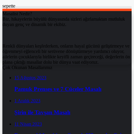
sepette
Masalist Nedir?
Biz, hikayelerin büyülü dünyasında sizleri ağırlamaktan mutluluk
duyan genç ve dinamik bir ekibiz.
Renkli dünyaları keşfederken, onların hayal gücünü geliştirmeye ve
öğrenmeyi eğlenceli bir serüvene dönüştürmeye yardımcı oluyor,
ailelerin çocuklarıyla birlikte keyifli zaman geçireceği, değerlerin ön
plana çıktığı masallar dolu bir dünya vaat ediyoruz.
Çok Okunan Masallarımız
15 Ağustos 2023
Pamuk Prenses ve 7 Cüceler Masalı
1 Aralık 2023
Şirin ile Tavşan Masalı
11 Nisan 2023