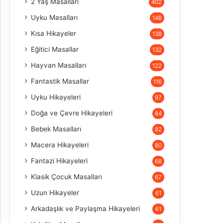
2 Yaş Masalları
402
Uyku Masalları
148
Kısa Hikayeler
138
Eğitici Masallar
132
Hayvan Masalları
122
Fantastik Masallar
116
Uyku Hikayeleri
97
Doğa ve Çevre Hikayeleri
84
Bebek Masalları
82
Macera Hikayeleri
80
Fantazi Hikayeleri
68
Klasik Çocuk Masalları
67
Uzun Hikayeler
61
Arkadaşlık ve Paylaşma Hikayeleri
61