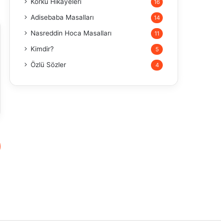
Korku Hikayeleri
16
Adisebaba Masalları
14
Nasreddin Hoca Masalları
11
Kimdir?
5
Özlü Sözler
4