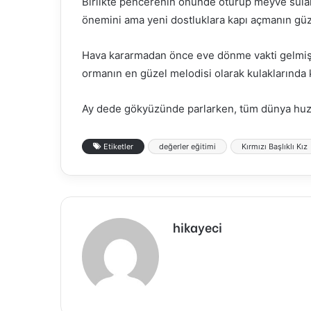
Birlikte pencerenin önünde oturup meyve suları
önemini ama yeni dostluklara kapı açmanın güze
Hava kararmadan önce eve dönme vakti gelmiş. 
ormanın en güzel melodisi olarak kulaklarında 
Ay dede gökyüzünde parlarken, tüm dünya huzu
Etiketler
değerler eğitimi
Kırmızı Başlıklı Kız
hikayeci