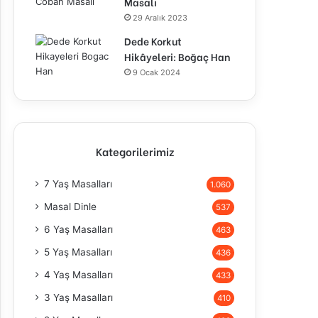
Masalı
29 Aralık 2023
Dede Korkut
Hikâyeleri: Boğaç Han
9 Ocak 2024
Kategorilerimiz
7 Yaş Masalları
1.060
Masal Dinle
537
6 Yaş Masalları
463
5 Yaş Masalları
436
4 Yaş Masalları
433
3 Yaş Masalları
410