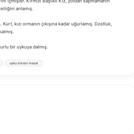
nı içmişler. Kırmızı Başlıklı Kız, yoldan sapmamanın
lliğini anlamış.
Kurt, kızı ormanın çıkışına kadar uğurlamış. Dostluk,
kalmış.
rlu bir uykuya dalmış.
uyku öncesi masal