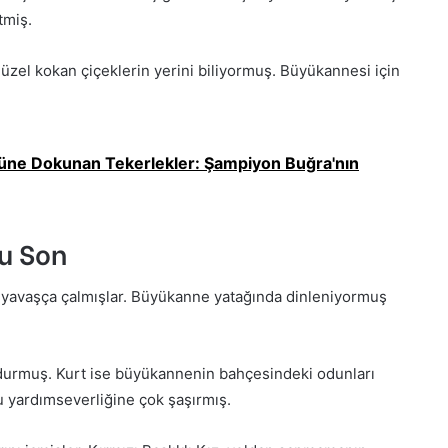
tmiş.
n güzel kokan çiçeklerin yerini biliyormuş. Büyükannesi için
ne Dokunan Tekerlekler: Şampiyon Buğra'nın
u Son
 yavaşça çalmışlar. Büyükanne yatağında dinleniyormuş
ldurmuş. Kurt ise büyükannenin bahçesindeki odunları
 yardımseverliğine çok şaşırmış.