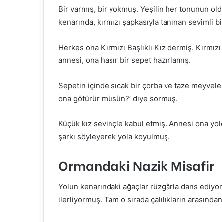
Bir varmış, bir yokmuş. Yeşilin her tonunun old
o
kenarında, kırmızı şapkasıyla tanınan sevimli bi
s
t
a
Herkes ona Kırmızı Başlıklı Kız dermiş. Kırmızı
g
annesi, ona hasır bir sepet hazırlamış.
ö
n
Sepetin içinde sıcak bir çorba ve taze meyvele
d
ona götürür müsün?’ diye sormuş.
e
r
Küçük kız sevinçle kabul etmiş. Annesi ona yol
m
şarkı söyleyerek yola koyulmuş.
e
k
Ormandaki Nazik Misafir
Yolun kenarındaki ağaçlar rüzgârla dans ediyormu
ilerliyormuş. Tam o sırada çalılıkların arasından 