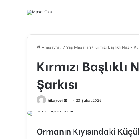
Anasayfa
/
7 Yaş Masalları
/
Kırmızı Başlıklı Nazik K
Kırmızı Başlıklı
Şarkısı
hikayeci
B
23 Şubat 2026
i
r
e
Ormanın Kıyısındaki Küçü
-
p