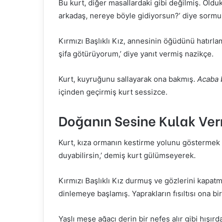
Bu kurt, diğer masallardaki gibi değilmiş. Oldu
arkadaş, nereye böyle gidiyorsun?’ diye sormu
Kırmızı Başlıklı Kız, annesinin öğüdünü hatırl
şifa götürüyorum,’ diye yanıt vermiş nazikçe.
Kurt, kuyruğunu sallayarak ona bakmış.
Acaba 
içinden geçirmiş kurt sessizce.
Doğanın Sesine Kulak Ve
Kurt, kıza ormanın kestirme yolunu göstermek i
duyabilirsin,’ demiş kurt gülümseyerek.
Kırmızı Başlıklı Kız durmuş ve gözlerini kapatm
dinlemeye başlamış. Yaprakların fısıltısı ona bi
Yaşlı meşe ağacı derin bir nefes alır gibi hışır