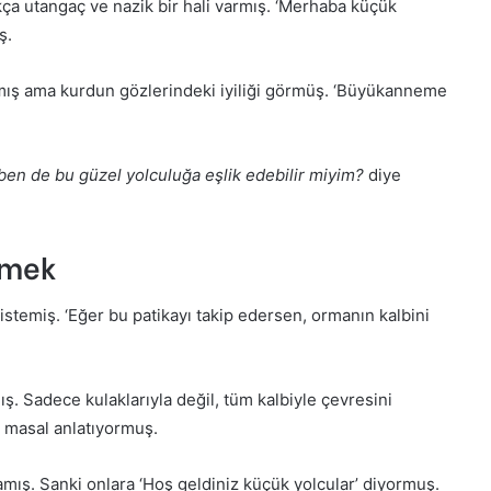
kça utangaç ve nazik bir hali varmış. ‘Merhaba küçük
ş.
amış ama kurdun gözlerindeki iyiliği görmüş. ‘Büyükanneme
ben de bu güzel yolculuğa eşlik edebilir miyim?
diye
rmek
stemiş. ‘Eğer bu patikayı takip edersen, ormanın kalbini
ış. Sadece kulaklarıyla değil, tüm kalbiyle çevresini
r masal anlatıyormuş.
damış. Sanki onlara ‘Hoş geldiniz küçük yolcular’ diyormuş.