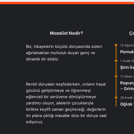
Masalist Nedir?
Ço
15 Ağust
Biz, hikayelerin büyülü dünyasında sizleri
Pamuk 
ağırlamaktan mutluluk duyan genç ve
dinamik bir ekibiz.
1 Aralık 
Şirin i
11 Nisan
Rapunz
Renkli dünyaları keşfederken, onların hayal
– Grim
gücünü geliştirmeye ve öğrenmeyi
eğlenceli bir serüvene dönüştürmeye
29 Aralık
yardımcı oluyor, ailelerin çocuklarıyla
Oğlak 
birlikte keyifli zaman geçireceği, değerlerin
ön plana çıktığı masallar dolu bir dünya vaat
ediyoruz.