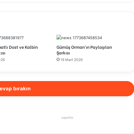
tlı Dost ve Kalbin
Gümüş Orman’ın Paylaşılan
ısı
Şarkısı
026
16 Mart 2026
evap bırakın
sepette