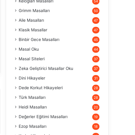
Keloğlan Masalları
54
Grimm Masalları
50
Aile Masalları
47
Klasik Masallar
47
Binbir Gece Masalları
45
Masal Oku
44
Masal Siteleri
37
Zeka Geliştirici Masallar Oku
37
Dini Hikayeler
31
Dede Korkut Hikayeleri
28
Türk Masalları
28
Heidi Masalları
20
Değerler Eğitimi Masalları
19
Ezop Masalları
18