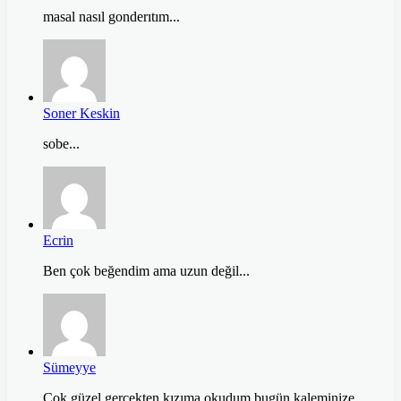
masal nasıl gonderıtım...
Soner Keskin
sobe...
Ecrin
Ben çok beğendim ama uzun değil...
Sümeyye
Çok güzel gerçekten kızıma okudum bugün kaleminize