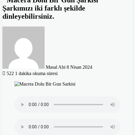
''Macera Dolu Bir Gün Şarkısı''
Şarkımızı iki farklı şekilde
dinleyebilirsiniz.
Bir
e-
posta
göndermek
Masal Abi
8 Nisan 2024
522
1 dakika okuma süresi