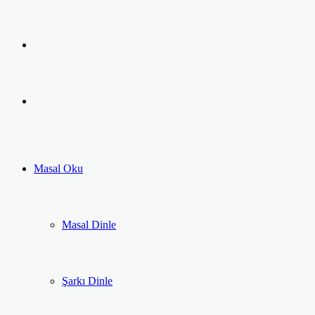
Facebook
Twitter
LinkedIn
Pinterest
Messenger
Messenger
Previous
post
Next
post
Masal Oku
Masal Dinle
Şarkı Dinle