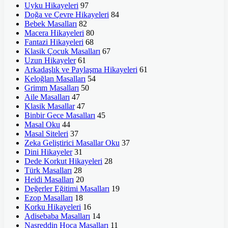
Uyku Hikayeleri
97
Doğa ve Çevre Hikayeleri
84
Bebek Masalları
82
Macera Hikayeleri
80
Fantazi Hikayeleri
68
Klasik Çocuk Masalları
67
Uzun Hikayeler
61
Arkadaşlık ve Paylaşma Hikayeleri
61
Keloğlan Masalları
54
Grimm Masalları
50
Aile Masalları
47
Klasik Masallar
47
Binbir Gece Masalları
45
Masal Oku
44
Masal Siteleri
37
Zeka Geliştirici Masallar Oku
37
Dini Hikayeler
31
Dede Korkut Hikayeleri
28
Türk Masalları
28
Heidi Masalları
20
Değerler Eğitimi Masalları
19
Ezop Masalları
18
Korku Hikayeleri
16
Adisebaba Masalları
14
Nasreddin Hoca Masalları
11