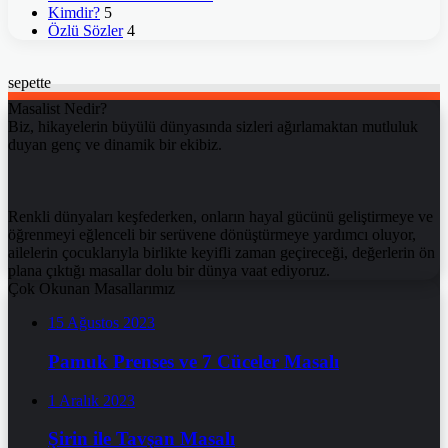
Kimdir?
5
Özlü Sözler
4
sepette
Masalist Nedir?
Biz, hikayelerin büyülü dünyasında sizleri ağırlamaktan mutluluk
duyan genç ve dinamik bir ekibiz.
Renkli dünyaları keşfederken, onların hayal gücünü geliştirmeye ve
öğrenmeyi eğlenceli bir serüvene dönüştürmeye yardımcı oluyor,
ailelerin çocuklarıyla birlikte keyifli zaman geçireceği, değerlerin ön
plana çıktığı masallar dolu bir dünya vaat ediyoruz.
Çok Okunan Masallarımız
15 Ağustos 2023
Pamuk Prenses ve 7 Cüceler Masalı
1 Aralık 2023
Şirin ile Tavşan Masalı