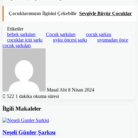
Çocuklarımızın İlgisini Çekebilir
Sevgiyle Büyür Çocuklar
Etiketler
bebek şarkıları
Çocuk şarkıları
çocuk şarkısı
çocuklar için şarkı
uyku öncesi şarkı
uyumadan önce
çocuk şarkıları
Bir
e-
posta
göndermek
Masal Abi
8 Nisan 2024
522
1 dakika okuma süresi
İlgili Makaleler
Neşeli Günler Şarkısı