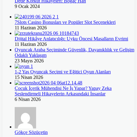
Dede Korkut Hikâyeleri: Boğaç Han
9 Ocak 2024
7Slots Casino Bonusları ve Popüler Slot Seçenekleri
11 Haziran 2026
Dijital Hikâye Anlatıcılığı: Uyku Öncesi Masalların Evrimi
11 Haziran 2026
Oyuncak Araba Seçiminde Güvenlik, Dayanıklılık ve Gelişim
Odaklı Yaklaşım
23 Mayıs 2026
1-2 Yaş Oyuncak Seçimi ve Eğitici Oyun Alanları
15 Nisan 2026
Çocuk İçerik Mühendisi Ne İş Yapar? Yapay Zeka
Seslendirmeli Hikayelerin Arkasındaki İnsanlar
6 Nisan 2026
Gökçe Sözüçetin