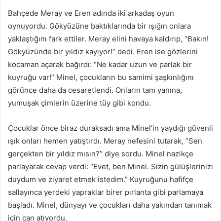
Bahçede Meray ve Eren adında iki arkadaş oyun
oynuyordu. Gökyüzüne baktıklarında bir ışığın onlara
yaklaştığını fark ettiler. Meray elini havaya kaldırıp, “Bakın!
Gökyüzünde bir yıldız kayıyor!” dedi. Eren ise gözlerini
kocaman açarak bağırdı: “Ne kadar uzun ve parlak bir
kuyruğu var!” Minel, çocukların bu samimi şaşkınlığını
görünce daha da cesaretlendi. Onların tam yanına,
yumuşak çimlerin üzerine tüy gibi kondu.
Çocuklar önce biraz duraksadı ama Minel’in yaydığı güvenli
ışık onları hemen yatıştırdı. Meray nefesini tutarak, “Sen
gerçekten bir yıldız mısın?” diye sordu. Minel nazikçe
parlayarak cevap verdi: “Evet, ben Minel. Sizin gülüşlerinizi
duydum ve ziyaret etmek istedim.” Kuyruğunu hafifçe
sallayınca yerdeki yapraklar birer pırlanta gibi parlamaya
başladı. Minel, dünyayı ve çocukları daha yakından tanımak
için can atıyordu.