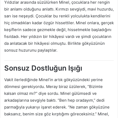
Yıldızlar arasında süzülürken Minel, çocuklara her rengin
bir anlamı olduğunu anlattı. Kırmızı sevgiydi, mavi huzurdu,
sarı ise neşeydi. Çocuklar bu renkli yolculukta kendilerini
hiç olmadıkları kadar özgür hissettiler. Minel onlara, gerçek
keşiflerin sadece gezmekle değil, hissetmekle başladığını
fısıldadı. Her yıldızın bir hikâyesi vardı ve şimdi çocukların
da anlatacak bir hikâyesi olmuştu. Birlikte gökyüzünün
sonsuz huzurunu paylaştılar.
Sonsuz Dostluğun Işığı
Vakit ilerlediğinde Minel’in artık gökyüzündeki yerine
dönmesi gerekiyordu. Meray biraz üzülerek, “Bizimle
kalsan olmaz mı?” diye sordu. Minel gülümsedi ve
arkadaşlarına sevgiyle baktı. “Ben hep oradayım,” dedi
parmağıyla yukarıyı işaret ederek. “Ne zaman gökyüzüne
baksanız, benim size göz kırptığımı göreceksiniz.” Minel,