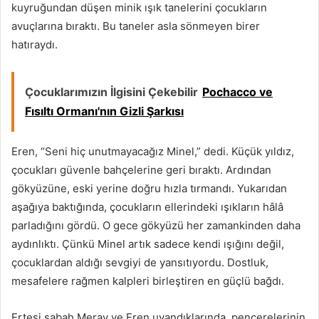
kuyruğundan düşen minik ışık tanelerini çocukların
avuçlarına bıraktı. Bu taneler asla sönmeyen birer
hatıraydı.
Çocuklarımızın İlgisini Çekebilir
Pochacco ve
Fısıltı Ormanı'nın Gizli Şarkısı
Eren, “Seni hiç unutmayacağız Minel,” dedi. Küçük yıldız,
çocukları güvenle bahçelerine geri bıraktı. Ardından
gökyüzüne, eski yerine doğru hızla tırmandı. Yukarıdan
aşağıya baktığında, çocukların ellerindeki ışıkların hâlâ
parladığını gördü. O gece gökyüzü her zamankinden daha
aydınlıktı. Çünkü Minel artık sadece kendi ışığını değil,
çocuklardan aldığı sevgiyi de yansıtıyordu. Dostluk,
mesafelere rağmen kalpleri birleştiren en güçlü bağdı.
Ertesi sabah Meray ve Eren uyandıklarında, pencerelerinin