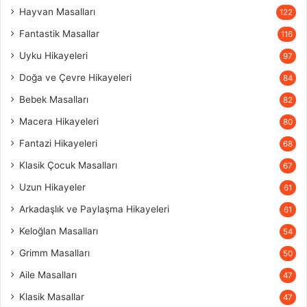
Hayvan Masalları
122
Fantastik Masallar
116
Uyku Hikayeleri
97
Doğa ve Çevre Hikayeleri
84
Bebek Masalları
82
Macera Hikayeleri
80
Fantazi Hikayeleri
68
Klasik Çocuk Masalları
67
Uzun Hikayeler
61
Arkadaşlık ve Paylaşma Hikayeleri
61
Keloğlan Masalları
54
Grimm Masalları
50
Aile Masalları
47
Klasik Masallar
47