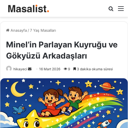
Arama
M
yap
...
Anasayfa
/
7 Yaş Masalları
Minel’in Parlayan Kuyruğu ve
Gökyüzü Arkadaşları
hikayeci
B
16 Mart 2026
9
3 dakika okuma süresi
i
r
e
-
p
o
s
t