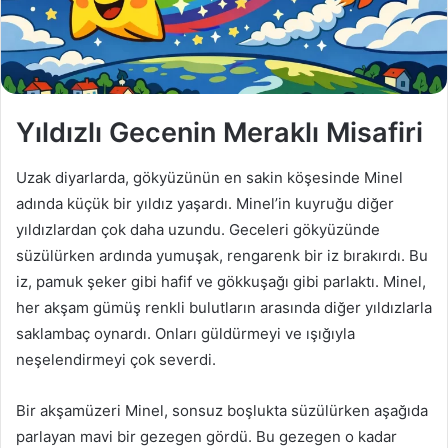
a
g
ö
n
d
Yıldızlı Gecenin Meraklı Misafiri
e
r
Uzak diyarlarda, gökyüzünün en sakin köşesinde Minel
m
e
adında küçük bir yıldız yaşardı. Minel’in kuyruğu diğer
k
yıldızlardan çok daha uzundu. Geceleri gökyüzünde
süzülürken ardında yumuşak, rengarenk bir iz bırakırdı. Bu
iz, pamuk şeker gibi hafif ve gökkuşağı gibi parlaktı. Minel,
her akşam gümüş renkli bulutların arasında diğer yıldızlarla
saklambaç oynardı. Onları güldürmeyi ve ışığıyla
neşelendirmeyi çok severdi.
Bir akşamüzeri Minel, sonsuz boşlukta süzülürken aşağıda
parlayan mavi bir gezegen gördü. Bu gezegen o kadar