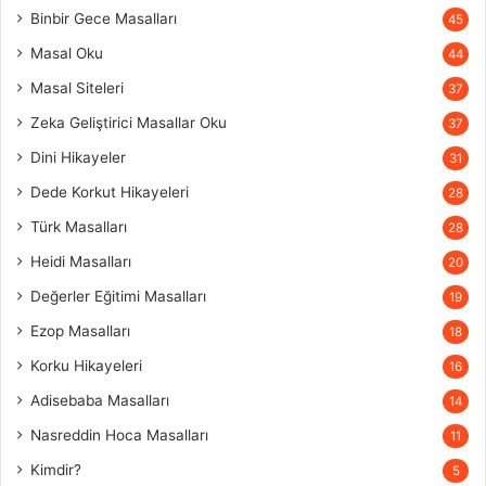
Binbir Gece Masalları
45
Masal Oku
44
Masal Siteleri
37
Zeka Geliştirici Masallar Oku
37
Dini Hikayeler
31
Dede Korkut Hikayeleri
28
Türk Masalları
28
Heidi Masalları
20
Değerler Eğitimi Masalları
19
Ezop Masalları
18
Korku Hikayeleri
16
Adisebaba Masalları
14
Nasreddin Hoca Masalları
11
Kimdir?
5