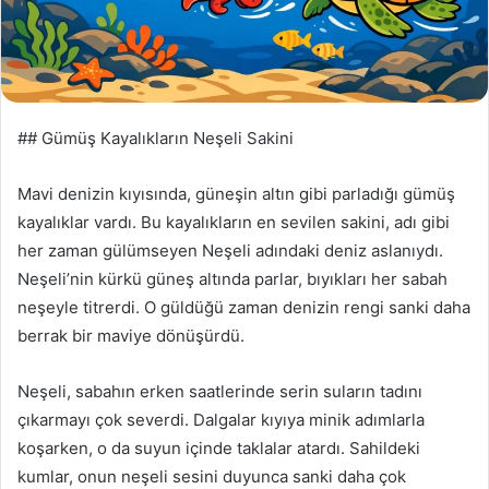
a
g
ö
n
d
## Gümüş Kayalıkların Neşeli Sakini
e
r
Mavi denizin kıyısında, güneşin altın gibi parladığı gümüş
m
e
kayalıklar vardı. Bu kayalıkların en sevilen sakini, adı gibi
k
her zaman gülümseyen Neşeli adındaki deniz aslanıydı.
Neşeli’nin kürkü güneş altında parlar, bıyıkları her sabah
neşeyle titrerdi. O güldüğü zaman denizin rengi sanki daha
berrak bir maviye dönüşürdü.
Neşeli, sabahın erken saatlerinde serin suların tadını
çıkarmayı çok severdi. Dalgalar kıyıya minik adımlarla
koşarken, o da suyun içinde taklalar atardı. Sahildeki
kumlar, onun neşeli sesini duyunca sanki daha çok