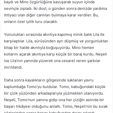
kaydı ve Mino özgürlüğüne kavuşarak suyun içinde
sevinçle zıpladı. İki dost, o günden sonra denizde yardıma
ihtiyacı olan diğer canlıları bulmaya karar verdiler. Bu,
onların özel iyilik turu olacaktı.
Yolculukları sırasında akıntıya kapılmış minik balık Lila ile
karşılaştılar. Lila, sürüsünden ayrı düşmüş ve yorgunluktan
bitap bir halde akıntıyla boğuşuyordu. Mino hemen
kollarını açarak akıntıya karşı küçük bir baraj kurdu. Neşeli
ise Lila’nın yanında yüzerek ona cesaret veren şarkılar
mırıldandı.
Daha sonra kayalıkların gölgesinde saklanan yavru
kaplumbağa Tomo’yu buldular. Tomo, kabuğundaki küçük
bir çizik yüzünden arkadaşlarıyla yüzmekten utanıyordu.
Neşeli, Tomo’nun yanına gidip ona her çiziğin aslında bir
başarı hikâyesi olduğunu anlattı. Tomo, Neşeli’nin bu sıcak
sözlerinden sonra başını kabuğundan dışarı çıkardı.