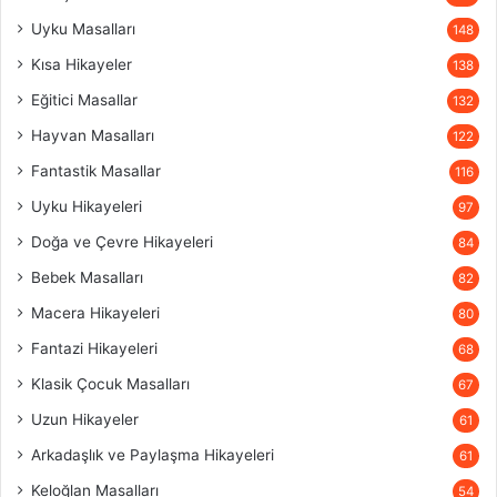
Uyku Masalları
148
Kısa Hikayeler
138
Eğitici Masallar
132
Hayvan Masalları
122
Fantastik Masallar
116
Uyku Hikayeleri
97
Doğa ve Çevre Hikayeleri
84
Bebek Masalları
82
Macera Hikayeleri
80
Fantazi Hikayeleri
68
Klasik Çocuk Masalları
67
Uzun Hikayeler
61
Arkadaşlık ve Paylaşma Hikayeleri
61
Keloğlan Masalları
54