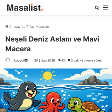
Arama
M
yap
...
Anasayfa
/
7 Yaş Masalları
Neşeli Deniz Aslanı ve Mavi
Macera
hikayeci
B
25 Şubat 2026
13
2 dakika okuma süresi
i
r
e
-
p
o
s
t