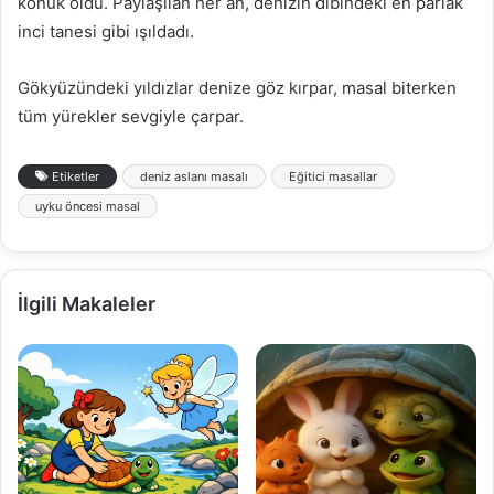
konuk oldu. Paylaşılan her an, denizin dibindeki en parlak
inci tanesi gibi ışıldadı.
Gökyüzündeki yıldızlar denize göz kırpar, masal biterken
tüm yürekler sevgiyle çarpar.
Etiketler
deniz aslanı masalı
Eğitici masallar
uyku öncesi masal
İlgili Makaleler