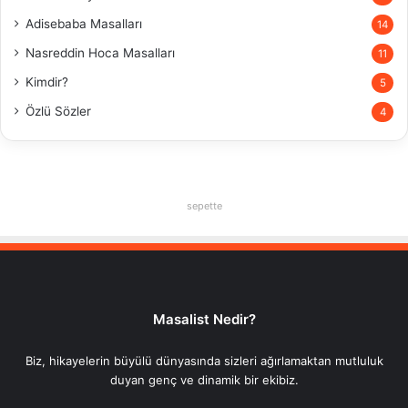
Adisebaba Masalları
14
Nasreddin Hoca Masalları
11
Kimdir?
5
Özlü Sözler
4
sepette
Masalist Nedir?
Biz, hikayelerin büyülü dünyasında sizleri ağırlamaktan mutluluk
duyan genç ve dinamik bir ekibiz.