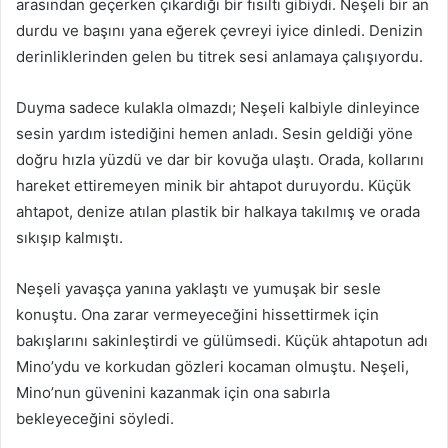
arasından geçerken çıkardığı bir fısıltı gibiydi. Neşeli bir an
durdu ve başını yana eğerek çevreyi iyice dinledi. Denizin
derinliklerinden gelen bu titrek sesi anlamaya çalışıyordu.
Duyma sadece kulakla olmazdı; Neşeli kalbiyle dinleyince
sesin yardım istediğini hemen anladı. Sesin geldiği yöne
doğru hızla yüzdü ve dar bir kovuğa ulaştı. Orada, kollarını
hareket ettiremeyen minik bir ahtapot duruyordu. Küçük
ahtapot, denize atılan plastik bir halkaya takılmış ve orada
sıkışıp kalmıştı.
Neşeli yavaşça yanına yaklaştı ve yumuşak bir sesle
konuştu. Ona zarar vermeyeceğini hissettirmek için
bakışlarını sakinleştirdi ve gülümsedi. Küçük ahtapotun adı
Mino’ydu ve korkudan gözleri kocaman olmuştu. Neşeli,
Mino’nun güvenini kazanmak için ona sabırla
bekleyeceğini söyledi.