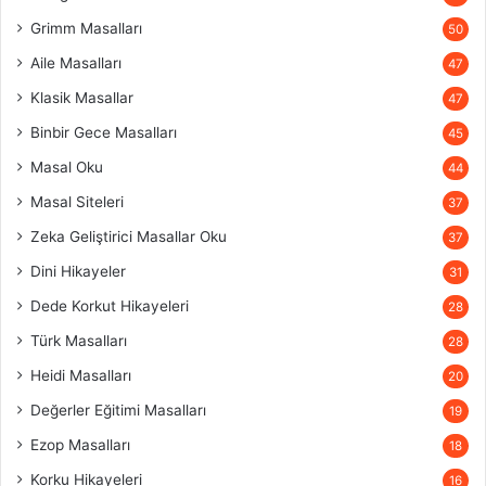
Grimm Masalları
50
Aile Masalları
47
Klasik Masallar
47
Binbir Gece Masalları
45
Masal Oku
44
Masal Siteleri
37
Zeka Geliştirici Masallar Oku
37
Dini Hikayeler
31
Dede Korkut Hikayeleri
28
Türk Masalları
28
Heidi Masalları
20
Değerler Eğitimi Masalları
19
Ezop Masalları
18
Korku Hikayeleri
16