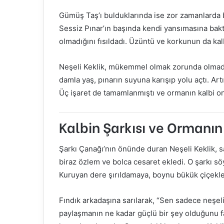
Gümüş Taş’ı bulduklarında ise zor zamanlarda bi
Sessiz Pınar’ın başında kendi yansımasına bak
olmadığını fısıldadı. Üzüntü ve korkunun da kal
Neşeli Keklik, mükemmel olmak zorunda olmadığ
damla yaş, pınarın suyuna karışıp yolu açtı. Art
Üç işaret de tamamlanmıştı ve ormanın kalbi on
Kalbin Şarkısı ve Ormanın
Şarkı Çanağı’nın önünde duran Neşeli Keklik, s
biraz özlem ve bolca cesaret ekledi. O şarkı söy
Kuruyan dere şırıldamaya, boynu bükük çiçekle
Fındık arkadaşına sarılarak, “Sen sadece neşeli
paylaşmanın ne kadar güçlü bir şey olduğunu far