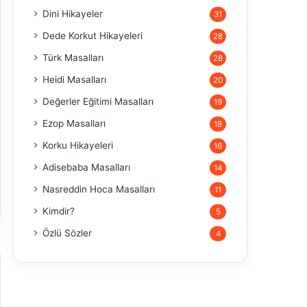
Dini Hikayeler
31
Dede Korkut Hikayeleri
28
Türk Masalları
28
Heidi Masalları
20
Değerler Eğitimi Masalları
19
Ezop Masalları
18
Korku Hikayeleri
16
Adisebaba Masalları
14
Nasreddin Hoca Masalları
11
Kimdir?
5
Özlü Sözler
4