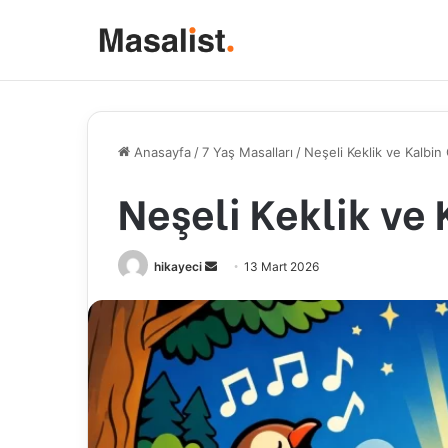
Anasayfa
/
7 Yaş Masalları
/
Neşeli Keklik ve Kalbin
Neşeli Keklik ve 
hikayeci
B
13 Mart 2026
i
r
e
-
p
o
s