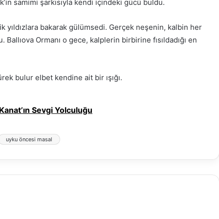
’in samimi şarkısıyla kendi içindeki gücü buldu.
 yıldızlara bakarak gülümsedi. Gerçek neşenin, kalbin her
u. Ballıova Ormanı o gece, kalplerin birbirine fısıldadığı en
ek bulur elbet kendine ait bir ışığı.
anat’ın Sevgi Yolculuğu
uyku öncesi masal