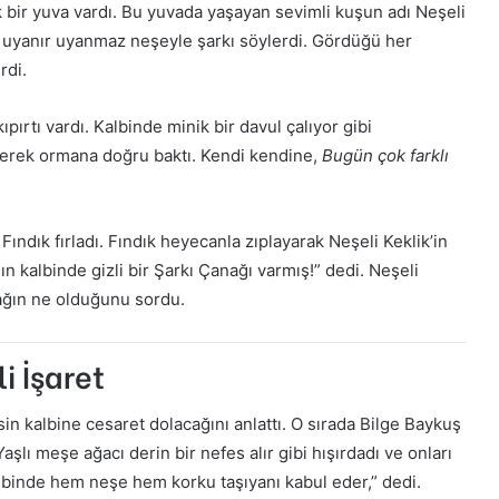
 bir yuva vardı. Bu yuvada yaşayan sevimli kuşun adı Neşeli
rı uyanır uyanmaz neşeyle şarkı söylerdi. Gördüğü her
rdi.
ıpırtı vardı. Kalbinde minik bir davul çalıyor gibi
ererek ormana doğru baktı. Kendi kendine,
Bugün çok farklı
Fındık fırladı. Fındık heyecanla zıplayarak Neşeli Keklik’in
 kalbinde gizli bir Şarkı Çanağı varmış!” dedi. Neşeli
nağın ne olduğunu sordu.
i İşaret
sin kalbine cesaret dolacağını anlattı. O sırada Bilge Baykuş
aşlı meşe ağacı derin bir nefes alır gibi hışırdadı ve onları
lbinde hem neşe hem korku taşıyanı kabul eder,” dedi.