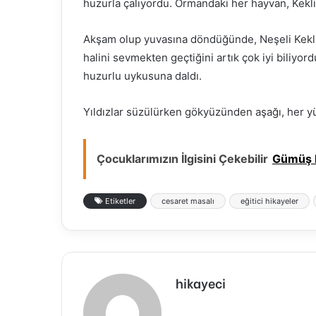
huzurla çalıyordu. Ormandaki her hayvan, Keklik
Akşam olup yuvasına döndüğünde, Neşeli Keklik
halini sevmekten geçtiğini artık çok iyi biliyord
huzurlu uykusuna daldı.
Yıldızlar süzülürken gökyüzünden aşağı, her yür
Çocuklarımızın İlgisini Çekebilir
Gümüş K
Etiketler
cesaret masalı
eğitici hikayeler
hikayeci