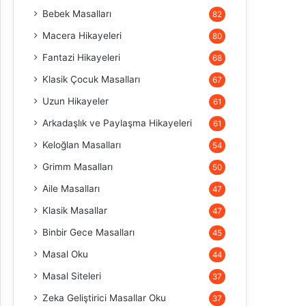
Bebek Masalları
82
Macera Hikayeleri
80
Fantazi Hikayeleri
68
Klasik Çocuk Masalları
67
Uzun Hikayeler
61
Arkadaşlık ve Paylaşma Hikayeleri
61
Keloğlan Masalları
54
Grimm Masalları
50
Aile Masalları
47
Klasik Masallar
47
Binbir Gece Masalları
45
Masal Oku
44
Masal Siteleri
37
Zeka Geliştirici Masallar Oku
37