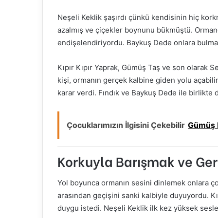
Neşeli Keklik şaşırdı çünkü kendisinin hiç ko
azalmış ve çiçekler boynunu bükmüştü. Ormanda
endişelendiriyordu. Baykuş Dede onlara bulmala
Kıpır Kıpır Yaprak, Gümüş Taş ve son olarak Ses
kişi, ormanın gerçek kalbine giden yolu açabili
karar verdi. Fındık ve Baykuş Dede ile birlikte
Çocuklarımızın İlgisini Çekebilir
Gümüş N
Korkuyla Barışmak ve Ge
Yol boyunca ormanın sesini dinlemek onlara çok f
arasından geçişini sanki kalbiyle duyuyordu. Kı
duygu istedi. Neşeli Keklik ilk kez yüksek ses