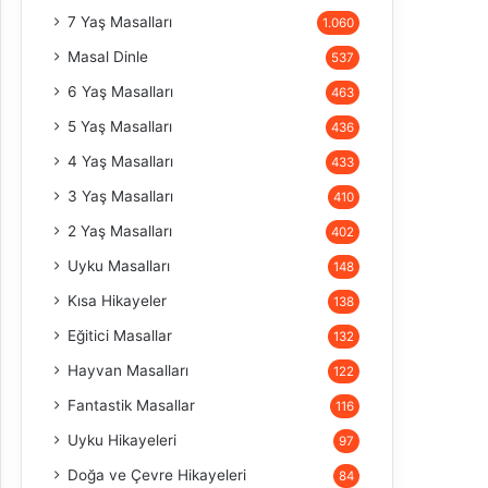
7 Yaş Masalları
1.060
Masal Dinle
537
6 Yaş Masalları
463
5 Yaş Masalları
436
4 Yaş Masalları
433
3 Yaş Masalları
410
2 Yaş Masalları
402
Uyku Masalları
148
Kısa Hikayeler
138
Eğitici Masallar
132
Hayvan Masalları
122
Fantastik Masallar
116
Uyku Hikayeleri
97
Doğa ve Çevre Hikayeleri
84