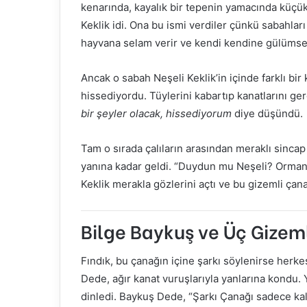
kenarında, kayalık bir tepenin yamacında küçük
Keklik idi. Ona bu ismi verdiler çünkü sabahla
hayvana selam verir ve kendi kendine gülümse
Ancak o sabah Neşeli Keklik’in içinde farklı bir k
hissediyordu. Tüylerini kabartıp kanatlarını g
bir şeyler olacak, hissediyorum
diye düşündü.
Tam o sırada çalıların arasından meraklı sincap 
yanına kadar geldi. “Duydun mu Neşeli? Ormanın
Keklik merakla gözlerini açtı ve bu gizemli ça
Bilge Baykuş ve Üç Gizeml
Fındık, bu çanağın içine şarkı söylenirse herke
Dede, ağır kanat vuruşlarıyla yanlarına kondu. Y
dinledi. Baykuş Dede, “Şarkı Çanağı sadece ka