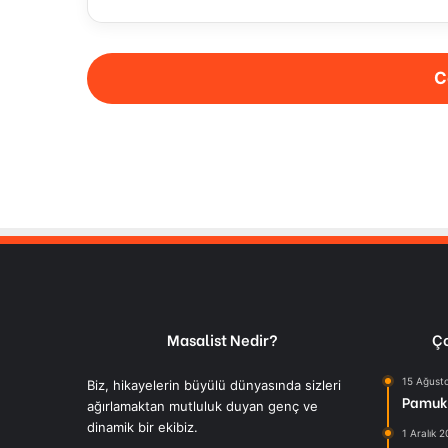
C
Masalist Nedir?
Ço
15 Ağust
Biz, hikayelerin büyülü dünyasında sizleri
Pamuk 
ağırlamaktan mutluluk duyan genç ve
dinamik bir ekibiz.
1 Aralık 