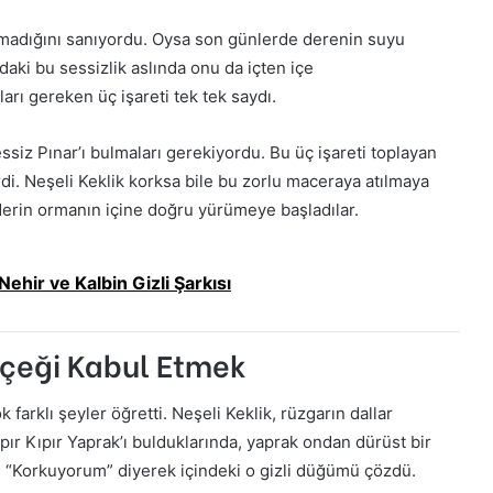
rkmadığını sanıyordu. Oysa son günlerde derenin suyu
ki bu sessizlik aslında onu da içten içe
rı gereken üç işareti tek tek saydı.
siz Pınar’ı bulmaları gerekiyordu. Bu üç işareti toplayan
rdi. Neşeli Keklik korksa bile bu zorlu maceraya atılmaya
 derin ormanın içine doğru yürümeye başladılar.
ehir ve Kalbin Gizli Şarkısı
rçeği Kabul Etmek
arklı şeyler öğretti. Neşeli Keklik, rüzgarın dallar
pır Kıpır Yaprak’ı bulduklarında, yaprak ondan dürüst bir
le “Korkuyorum” diyerek içindeki o gizli düğümü çözdü.