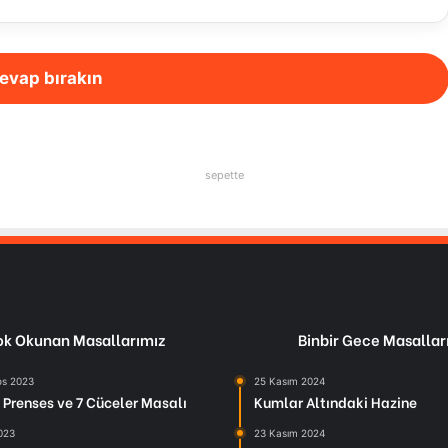
evap bırakın
sepette
k Okunan Masallarımız
Binbir Gece Masallar
os 2023
25 Kasım 2024
Prenses ve 7 Cüceler Masalı
Kumlar Altındaki Hazine
2023
23 Kasım 2024