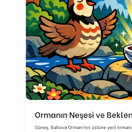
t
a
g
ö
n
d
e
r
m
e
k
Ormanın Neşesi ve Beklen
Güneş, Ballıova Ormanı’nın üstüne yeni tırmanı