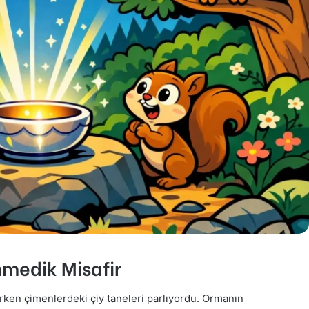
medik Misafir
rken çimenlerdeki çiy taneleri parlıyordu. Ormanın