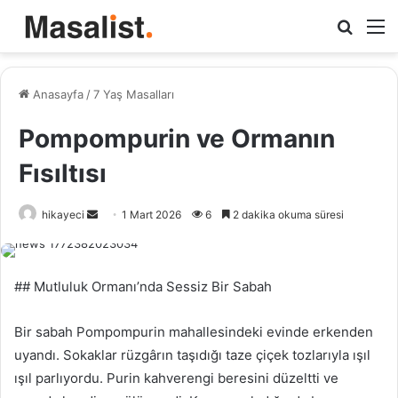
Arama
M
yap
...
Anasayfa
/
7 Yaş Masalları
Pompompurin ve Ormanın
Fısıltısı
hikayeci
B
1 Mart 2026
6
2 dakika okuma süresi
i
r
e
## Mutluluk Ormanı’nda Sessiz Bir Sabah
-
p
Bir sabah Pompompurin mahallesindeki evinde erkenden
o
uyandı. Sokaklar rüzgârın taşıdığı taze çiçek tozlarıyla ışıl
s
ışıl parlıyordu. Purin kahverengi beresini düzeltti ve
t