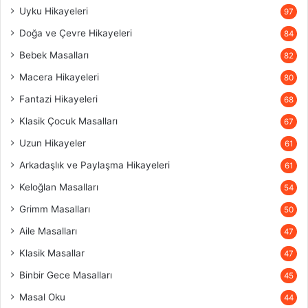
Uyku Hikayeleri
97
Doğa ve Çevre Hikayeleri
84
Bebek Masalları
82
Macera Hikayeleri
80
Fantazi Hikayeleri
68
Klasik Çocuk Masalları
67
Uzun Hikayeler
61
Arkadaşlık ve Paylaşma Hikayeleri
61
Keloğlan Masalları
54
Grimm Masalları
50
Aile Masalları
47
Klasik Masallar
47
Binbir Gece Masalları
45
Masal Oku
44