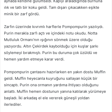
aynada kendine gülümsedi. Kapıyı araladığında burnuna
a
ılık ve tatlı bir koku geldi. Tam dışarı çıkacakken eşikte
g
minik bir zarf gördü.
ö
n
Zarfın üzerinde kıvrımlı harflerle Pompompurin yazılıydı.
d
e
Purin merakla zarfı açtı ve içindeki notu okudu. Notta
r
Mutluluk Ormanı’nın ışığının sönmek üzere olduğu
m
yazıyordu. Altın Çekirdek kaybolduğu için kuşlar şarkı
e
söylemeyi bırakmıştı. Purin bu duruma çok üzüldü ve
k
hemen yardım etmeye karar verdi.
Pompompurin çantasını hazırlarken en yakın dostu Muffin
geldi. Muffin heyecanla kuyruğunu sallayan küçük bir
sincaptı. Purin ona ormanın yardıma ihtiyacı olduğunu
anlattı. Muffin hemen dostunun yanına katılarak yürümeye
başladı. İki arkadaş el ele vererek güneşli yoldan
ilerlediler.