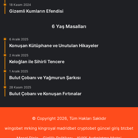
18 Kasım 2024
Gizemli Kumların Efendisi
6 Yaş Masalları
6 Aralık 2025
Konuşan Kütüphane ve Unutulan Hikayeler
2 Aralık 2025
Keloğlan ile Sihirli Tencere
1 Aralık 2025
Bulut Çobanı ve Yağmurun Şarkısı
28 Kasım 2025
Bulut Çobanı ve Konuşan Fırtınalar
© Copyright 2026, Tüm Hakları Saklıdır
wingobet
mrking
kingroyal
madridbet
cryptobet güncel giriş
btcbet
Masal Dinle
Gizlilik Politikası
KVKK Aydınlatma Metni