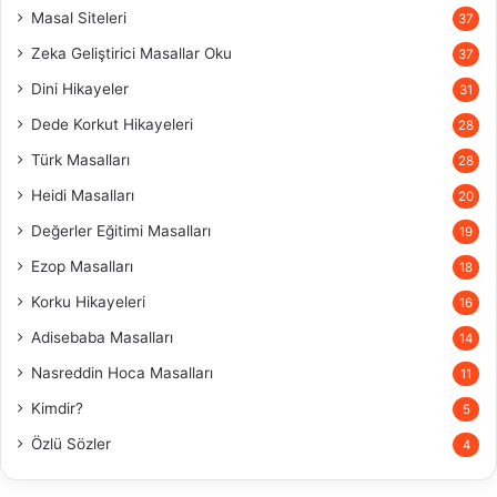
Masal Siteleri
37
Zeka Geliştirici Masallar Oku
37
Dini Hikayeler
31
Dede Korkut Hikayeleri
28
Türk Masalları
28
Heidi Masalları
20
Değerler Eğitimi Masalları
19
Ezop Masalları
18
Korku Hikayeleri
16
Adisebaba Masalları
14
Nasreddin Hoca Masalları
11
Kimdir?
5
Özlü Sözler
4