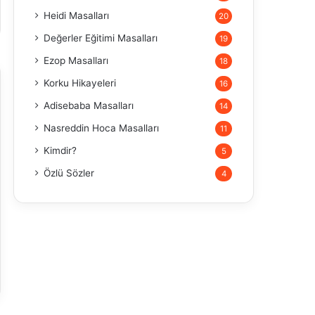
Heidi Masalları
20
Değerler Eğitimi Masalları
19
Ezop Masalları
18
Korku Hikayeleri
16
Adisebaba Masalları
14
Nasreddin Hoca Masalları
11
Kimdir?
5
Özlü Sözler
4