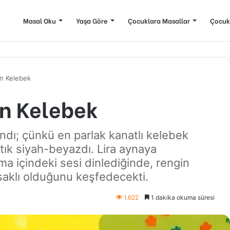
Masal Oku
Yaşa Göre
Çocuklara Masallar
Çocuk
n Kelebek
n Kelebek
dı; çünkü en parlak kanatlı kelebek
rtık siyah-beyazdı. Lira aynaya
a içindeki sesi dinlediğinde, rengin
 saklı olduğunu keşfedecekti.
1.622
1 dakika okuma süresi