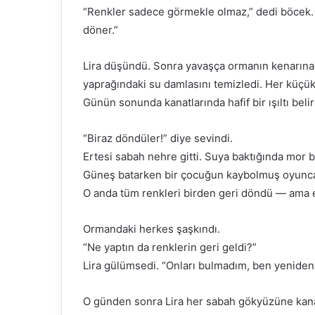
“Renkler sadece görmekle olmaz,” dedi böcek. 
döner.”
Lira düşündü. Sonra yavaşça ormanın kenarına y
yaprağındaki su damlasını temizledi. Her küçük iy
Günün sonunda kanatlarında hafif bir ışıltı belir
“Biraz döndüler!” diye sevindi.
Ertesi sabah nehre gitti. Suya baktığında mor bir
Güneş batarken bir çocuğun kaybolmuş oyunca
O anda tüm renkleri birden geri döndü — ama e
Ormandaki herkes şaşkındı.
“Ne yaptın da renklerin geri geldi?”
Lira gülümsedi. “Onları bulmadım, ben yeniden
O günden sonra Lira her sabah gökyüzüne kanat 