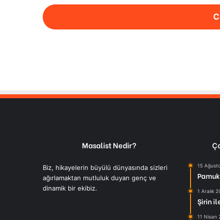
C
Masalist Nedir?
Ço
15 Ağust
Biz, hikayelerin büyülü dünyasında sizleri
Pamuk 
ağırlamaktan mutluluk duyan genç ve
dinamik bir ekibiz.
1 Aralık 
Şirin i
11 Nisan