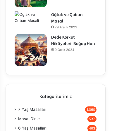
Oğlak ve Çoban
Masalı
29 Aralık 2023
Dede Korkut
Hikâyeleri: Boğaç Han
9 Ocak 2024
Kategorilerimiz
7 Yaş Masalları
1.060
Masal Dinle
537
6 Yaş Masalları
463