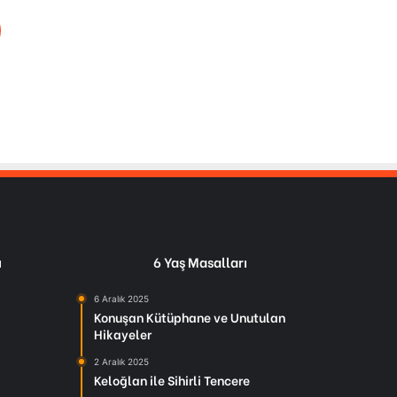
ı
6 Yaş Masalları
6 Aralık 2025
Konuşan Kütüphane ve Unutulan
Hikayeler
2 Aralık 2025
Keloğlan ile Sihirli Tencere