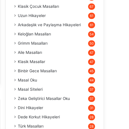
Klasik Çocuk Masalları
67
Uzun Hikayeler
61
Arkadaşlık ve Paylaşma Hikayeleri
61
Keloğlan Masalları
54
Grimm Masalları
50
Aile Masalları
47
Klasik Masallar
47
Binbir Gece Masalları
45
Masal Oku
44
Masal Siteleri
37
Zeka Geliştirici Masallar Oku
37
Dini Hikayeler
31
Dede Korkut Hikayeleri
28
Türk Masalları
28