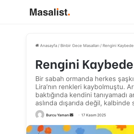
Anasayfa
/
Binbir Gece Masalları
/
Rengini Kaybede
Rengini Kaybede
Bir sabah ormanda herkes şaşkın
Lira’nın renkleri kaybolmuştu. A
baktığında kendini tanıyamadı am
aslında dışarıda değil, kalbinde
Bir
Burcu Yaman
17 Kasım 2025
e-
posta