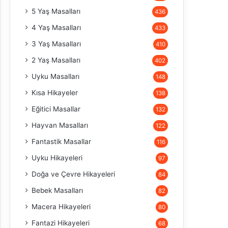
5 Yaş Masalları
436
4 Yaş Masalları
433
3 Yaş Masalları
410
2 Yaş Masalları
402
Uyku Masalları
148
Kısa Hikayeler
138
Eğitici Masallar
132
Hayvan Masalları
122
Fantastik Masallar
116
Uyku Hikayeleri
97
Doğa ve Çevre Hikayeleri
84
Bebek Masalları
82
Macera Hikayeleri
80
Fantazi Hikayeleri
68