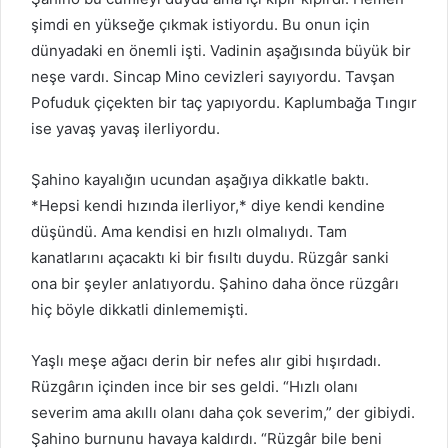
şimdi en yükseğe çıkmak istiyordu. Bu onun için
dünyadaki en önemli işti. Vadinin aşağısında büyük bir
neşe vardı. Sincap Mino cevizleri sayıyordu. Tavşan
Pofuduk çiçekten bir taç yapıyordu. Kaplumbağa Tıngır
ise yavaş yavaş ilerliyordu.
Şahino kayalığın ucundan aşağıya dikkatle baktı.
*Hepsi kendi hızında ilerliyor,* diye kendi kendine
düşündü. Ama kendisi en hızlı olmalıydı. Tam
kanatlarını açacaktı ki bir fısıltı duydu. Rüzgâr sanki
ona bir şeyler anlatıyordu. Şahino daha önce rüzgârı
hiç böyle dikkatli dinlememişti.
Yaşlı meşe ağacı derin bir nefes alır gibi hışırdadı.
Rüzgârın içinden ince bir ses geldi. “Hızlı olanı
severim ama akıllı olanı daha çok severim,” der gibiydi.
Şahino burnunu havaya kaldırdı. “Rüzgâr bile beni