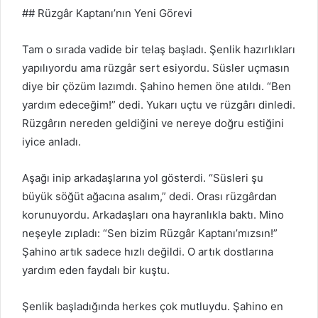
## Rüzgâr Kaptanı’nın Yeni Görevi
Tam o sırada vadide bir telaş başladı. Şenlik hazırlıkları
yapılıyordu ama rüzgâr sert esiyordu. Süsler uçmasın
diye bir çözüm lazımdı. Şahino hemen öne atıldı. “Ben
yardım edeceğim!” dedi. Yukarı uçtu ve rüzgârı dinledi.
Rüzgârın nereden geldiğini ve nereye doğru estiğini
iyice anladı.
Aşağı inip arkadaşlarına yol gösterdi. “Süsleri şu
büyük söğüt ağacına asalım,” dedi. Orası rüzgârdan
korunuyordu. Arkadaşları ona hayranlıkla baktı. Mino
neşeyle zıpladı: “Sen bizim Rüzgâr Kaptanı’mızsın!”
Şahino artık sadece hızlı değildi. O artık dostlarına
yardım eden faydalı bir kuştu.
Şenlik başladığında herkes çok mutluydu. Şahino en