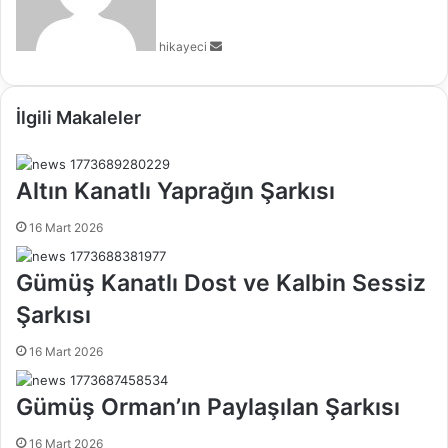
-
p
hikayeci
o
s
t
a
İlgili Makaleler
g
ö
n
Altın Kanatlı Yaprağın Şarkısı
d
e
16 Mart 2026
r
m
Gümüş Kanatlı Dost ve Kalbin Sessiz
e
k
Şarkısı
16 Mart 2026
Gümüş Orman’ın Paylaşılan Şarkısı
16 Mart 2026