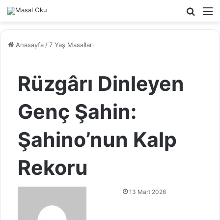
Arama
M
yap
...
Anasayfa
/
7 Yaş Masalları
Rüzgârı Dinleyen
Genç Şahin:
Şahino’nun Kalp
Rekoru
B
13 Mart 2026
i
r