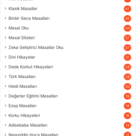
Klasik Masallar
47
Binbir Gece Masalları
45
Masal Oku
44
Masal Siteleri
37
Zeka Geliştirici Masallar Oku
37
Dini Hikayeler
31
Dede Korkut Hikayeleri
28
Türk Masalları
28
Heidi Masalları
20
Değerler Eğitimi Masalları
19
Ezop Masalları
18
Korku Hikayeleri
16
Adisebaba Masalları
14
Nasreddin Hoca Masalları
11