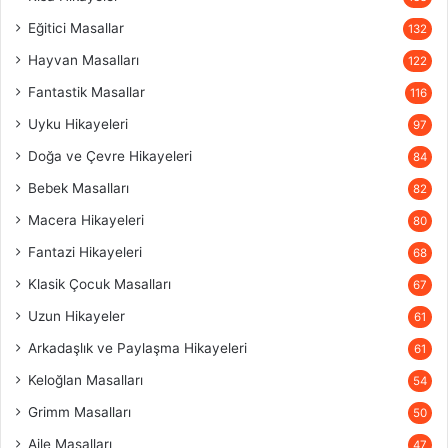
Eğitici Masallar
132
Hayvan Masalları
122
Fantastik Masallar
116
Uyku Hikayeleri
97
Doğa ve Çevre Hikayeleri
84
Bebek Masalları
82
Macera Hikayeleri
80
Fantazi Hikayeleri
68
Klasik Çocuk Masalları
67
Uzun Hikayeler
61
Arkadaşlık ve Paylaşma Hikayeleri
61
Keloğlan Masalları
54
Grimm Masalları
50
Aile Masalları
47