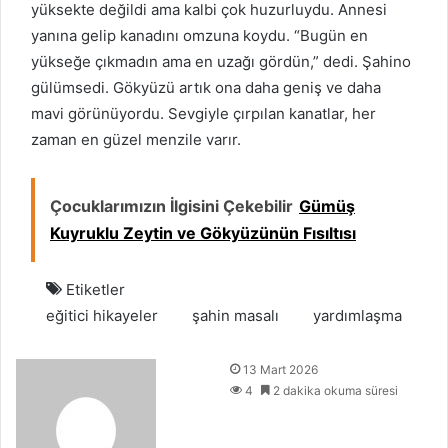
yüksekte değildi ama kalbi çok huzurluydu. Annesi
yanına gelip kanadını omzuna koydu. “Bugün en
yükseğe çıkmadın ama en uzağı gördün,” dedi. Şahino
gülümsedi. Gökyüzü artık ona daha geniş ve daha
mavi görünüyordu. Sevgiyle çırpılan kanatlar, her
zaman en güzel menzile varır.
Çocuklarımızın İlgisini Çekebilir
Gümüş
Kuyruklu Zeytin ve Gökyüzünün Fısıltısı
Etiketler
eğitici hikayeler
şahin masalı
yardımlaşma
B
13 Mart 2026
i
4
2 dakika okuma süresi
r
e