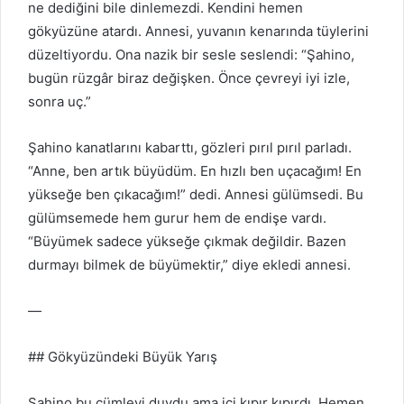
ne dediğini bile dinlemezdi. Kendini hemen
gökyüzüne atardı. Annesi, yuvanın kenarında tüylerini
düzeltiyordu. Ona nazik bir sesle seslendi: “Şahino,
bugün rüzgâr biraz değişken. Önce çevreyi iyi izle,
sonra uç.”
Şahino kanatlarını kabarttı, gözleri pırıl pırıl parladı.
“Anne, ben artık büyüdüm. En hızlı ben uçacağım! En
yükseğe ben çıkacağım!” dedi. Annesi gülümsedi. Bu
gülümsemede hem gurur hem de endişe vardı.
“Büyümek sadece yükseğe çıkmak değildir. Bazen
durmayı bilmek de büyümektir,” diye ekledi annesi.
—
## Gökyüzündeki Büyük Yarış
Şahino bu cümleyi duydu ama içi kıpır kıpırdı. Hemen