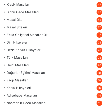
Klasik Masallar
47
Binbir Gece Masalları
45
Masal Oku
44
Masal Siteleri
37
Zeka Geliştirici Masallar Oku
37
Dini Hikayeler
31
Dede Korkut Hikayeleri
28
Türk Masalları
28
Heidi Masalları
20
Değerler Eğitimi Masalları
19
Ezop Masalları
18
Korku Hikayeleri
16
Adisebaba Masalları
14
Nasreddin Hoca Masalları
11