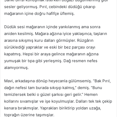
sesler geliyormuş. Pırıl, cebindeki düdüğü çıkarıp
mağaranın içine doğru hafifçe üflemiş.
Düdük sesi mağaranın içinde yankılanmış ama sonra
aniden kesilmiş. Mağara ağzına iyice yaklaşınca, taşların
arasına sıkışmış kuru dalları görmüşler. Rüzgârın
sürüklediği yapraklar ve eski bir bez parçası orayı
kapatmış. Hepsi bir araya gelince mağaranın ağzına
yumuşak bir tıpa gibi yerleşmiş. Dağ resmen nefes
alamıyormuş.
Mavi, arkadaşına dönüp heyecanla gülümsemiş. “Bak Pırıl,
dağın nefesi tam burada sıkışıp kalmış,” demiş. “Bunu
temizlersek belki o güzel şarkısı geri gelir.” Hemen
kollarını sıvamışlar ve işe koyulmuşlar. Dalları tek tek çekip
kenara bırakmışlar. Yaprakları biriktirip yoldan uzağa,
toprağın üzerine taşımışlar.