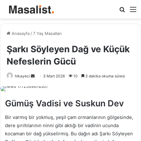
Arama
M
yap
...
Anasayfa
/
7 Yaş Masalları
Şarkı Söyleyen Dağ ve Küçük
Nefeslerin Gücü
hikayeci
B
3 Mart 2026
10
3 dakika okuma süresi
i
r
e
Gümüş Vadisi ve Suskun Dev
-
p
Bir varmış bir yokmuş, yeşil çam ormanlarının gölgesinde,
o
dere şırıltılarının ninni gibi aktığı bir vadinin ucunda
s
kocaman bir dağ yükselirmiş. Bu dağın adı Şarkı Söyleyen
t