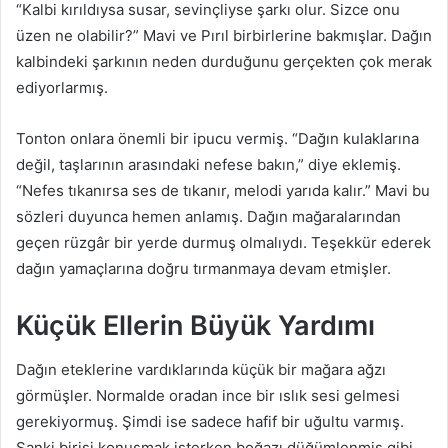
“Kalbi kırıldıysa susar, sevinçliyse şarkı olur. Sizce onu
üzen ne olabilir?” Mavi ve Pırıl birbirlerine bakmışlar. Dağın
kalbindeki şarkının neden durduğunu gerçekten çok merak
ediyorlarmış.
Tonton onlara önemli bir ipucu vermiş. “Dağın kulaklarına
değil, taşlarının arasındaki nefese bakın,” diye eklemiş.
“Nefes tıkanırsa ses de tıkanır, melodi yarıda kalır.” Mavi bu
sözleri duyunca hemen anlamış. Dağın mağaralarından
geçen rüzgâr bir yerde durmuş olmalıydı. Teşekkür ederek
dağın yamaçlarına doğru tırmanmaya devam etmişler.
Küçük Ellerin Büyük Yardımı
Dağın eteklerine vardıklarında küçük bir mağara ağzı
görmüşler. Normalde oradan ince bir ıslık sesi gelmesi
gerekiyormuş. Şimdi ise sadece hafif bir uğultu varmış.
Sanki birisi konuşmak isterken boğazı düğümlenmiş gibi