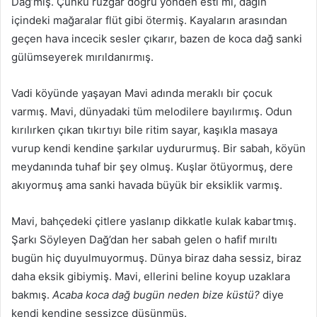
Dağ’mış. Çünkü rüzgâr doğru yönden esti mi, dağın
a
içindeki mağaralar flüt gibi ötermiş. Kayaların arasından
g
geçen hava incecik sesler çıkarır, bazen de koca dağ sanki
ö
gülümseyerek mırıldanırmış.
n
d
e
Vadi köyünde yaşayan Mavi adında meraklı bir çocuk
r
varmış. Mavi, dünyadaki tüm melodilere bayılırmış. Odun
m
kırılırken çıkan tıkırtıyı bile ritim sayar, kaşıkla masaya
e
vurup kendi kendine şarkılar uydururmuş. Bir sabah, köyün
k
meydanında tuhaf bir şey olmuş. Kuşlar ötüyormuş, dere
akıyormuş ama sanki havada büyük bir eksiklik varmış.
Mavi, bahçedeki çitlere yaslanıp dikkatle kulak kabartmış.
Şarkı Söyleyen Dağ’dan her sabah gelen o hafif mırıltı
bugün hiç duyulmuyormuş. Dünya biraz daha sessiz, biraz
daha eksik gibiymiş. Mavi, ellerini beline koyup uzaklara
bakmış.
Acaba koca dağ bugün neden bize küstü?
diye
kendi kendine sessizce düşünmüş.