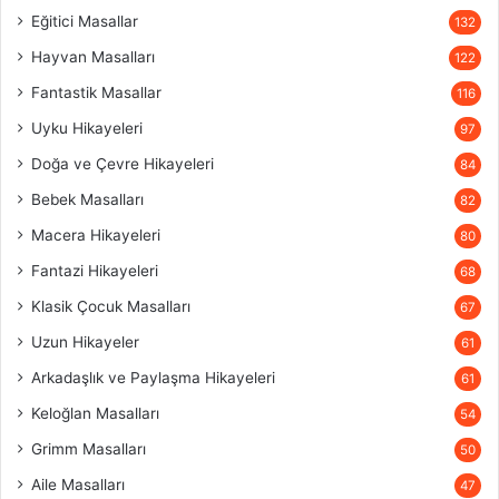
Eğitici Masallar
132
Hayvan Masalları
122
Fantastik Masallar
116
Uyku Hikayeleri
97
Doğa ve Çevre Hikayeleri
84
Bebek Masalları
82
Macera Hikayeleri
80
Fantazi Hikayeleri
68
Klasik Çocuk Masalları
67
Uzun Hikayeler
61
Arkadaşlık ve Paylaşma Hikayeleri
61
Keloğlan Masalları
54
Grimm Masalları
50
Aile Masalları
47