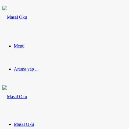
Menü
Arama yap ...
Masal Oku