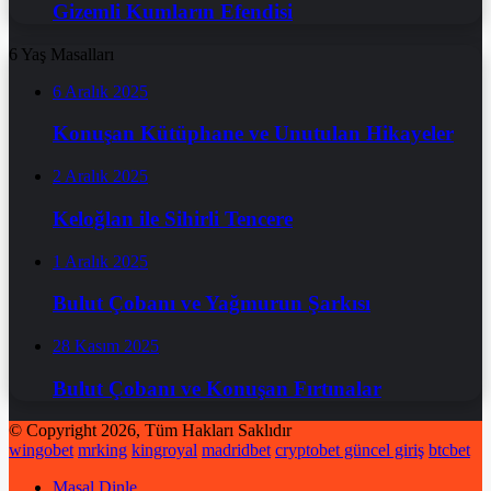
Gizemli Kumların Efendisi
6 Yaş Masalları
6 Aralık 2025
Konuşan Kütüphane ve Unutulan Hikayeler
2 Aralık 2025
Keloğlan ile Sihirli Tencere
1 Aralık 2025
Bulut Çobanı ve Yağmurun Şarkısı
28 Kasım 2025
Bulut Çobanı ve Konuşan Fırtınalar
© Copyright 2026, Tüm Hakları Saklıdır
wingobet
mrking
kingroyal
madridbet
cryptobet güncel giriş
btcbet
Masal Dinle