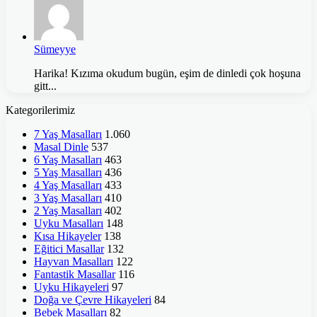
Sümeyye
Harika! Kızıma okudum bugün, eşim de dinledi çok hoşuna
gitt...
Kategorilerimiz
7 Yaş Masalları
1.060
Masal Dinle
537
6 Yaş Masalları
463
5 Yaş Masalları
436
4 Yaş Masalları
433
3 Yaş Masalları
410
2 Yaş Masalları
402
Uyku Masalları
148
Kısa Hikayeler
138
Eğitici Masallar
132
Hayvan Masalları
122
Fantastik Masallar
116
Uyku Hikayeleri
97
Doğa ve Çevre Hikayeleri
84
Bebek Masalları
82