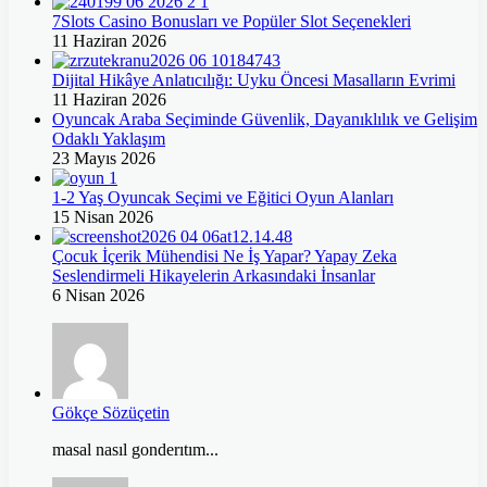
7Slots Casino Bonusları ve Popüler Slot Seçenekleri
11 Haziran 2026
Dijital Hikâye Anlatıcılığı: Uyku Öncesi Masalların Evrimi
11 Haziran 2026
Oyuncak Araba Seçiminde Güvenlik, Dayanıklılık ve Gelişim
Odaklı Yaklaşım
23 Mayıs 2026
1-2 Yaş Oyuncak Seçimi ve Eğitici Oyun Alanları
15 Nisan 2026
Çocuk İçerik Mühendisi Ne İş Yapar? Yapay Zeka
Seslendirmeli Hikayelerin Arkasındaki İnsanlar
6 Nisan 2026
Gökçe Sözüçetin
masal nasıl gonderıtım...