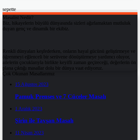
sepette
Masalist Nedir?
Biz, hikayelerin büyülü dünyasında sizleri ağırlamaktan mutluluk
duyan genç ve dinamik bir ekibiz.
Renkli dünyaları keşfederken, onların hayal gücünü geliştirmeye ve
öğrenmeyi eğlenceli bir serüvene dönüştürmeye yardımcı oluyor,
ailelerin çocuklarıyla birlikte keyifli zaman geçireceği, değerlerin ön
plana çıktığı masallar dolu bir dünya vaat ediyoruz.
Çok Okunan Masallarımız
15 Ağustos 2023
Pamuk Prenses ve 7 Cüceler Masalı
1 Aralık 2023
Şirin ile Tavşan Masalı
11 Nisan 2023