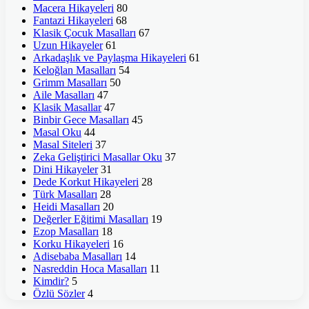
Macera Hikayeleri
80
Fantazi Hikayeleri
68
Klasik Çocuk Masalları
67
Uzun Hikayeler
61
Arkadaşlık ve Paylaşma Hikayeleri
61
Keloğlan Masalları
54
Grimm Masalları
50
Aile Masalları
47
Klasik Masallar
47
Binbir Gece Masalları
45
Masal Oku
44
Masal Siteleri
37
Zeka Geliştirici Masallar Oku
37
Dini Hikayeler
31
Dede Korkut Hikayeleri
28
Türk Masalları
28
Heidi Masalları
20
Değerler Eğitimi Masalları
19
Ezop Masalları
18
Korku Hikayeleri
16
Adisebaba Masalları
14
Nasreddin Hoca Masalları
11
Kimdir?
5
Özlü Sözler
4