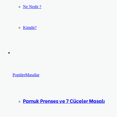
Ne Nedir ?
Kimdir?
Popüler
Masallar
Pamuk Prenses ve 7 Cüceler Masalı