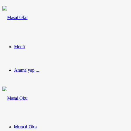
Menü
Arama yap ...
Masal Oku