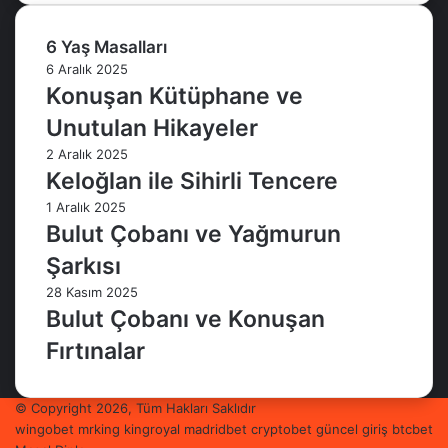
6 Yaş Masalları
6 Aralık 2025
Konuşan Kütüphane ve
Unutulan Hikayeler
2 Aralık 2025
Keloğlan ile Sihirli Tencere
1 Aralık 2025
Bulut Çobanı ve Yağmurun
Şarkısı
28 Kasım 2025
Bulut Çobanı ve Konuşan
Fırtınalar
© Copyright 2026, Tüm Hakları Saklıdır
wingobet
mrking
kingroyal
madridbet
cryptobet güncel giriş
btcbet