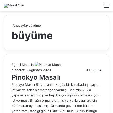
Arama
M
yap
...
Anasayfa
/
büyüme
büyüme
Eğitici Masallar
hipecraft
6 Ağustos 2023
0
12.034
Pinokyo Masalı
Pinokyo Masalı Bir zamanlar küçük bir kasabada yaşayan
ihtiyar ve fakir bir marangoz varmış. Geçimini kukla
yaparak sağlıyormuş ve hep bir çocuğunun olmasını çok
istiyormuş. Bir gün ormana gitmiş ve kukla yapmak için
kütük aramaya başlamış. Ormanda gezinirken birden
yerde tam istediği gibi bir kütük bulmuş. Bütün kütüğü