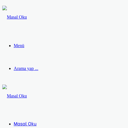
Menü
Arama yap ...
Masal Oku