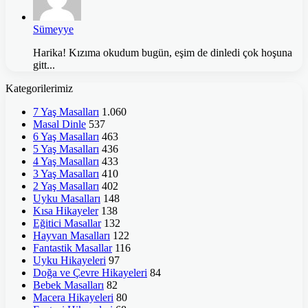
Sümeyye
Harika! Kızıma okudum bugün, eşim de dinledi çok hoşuna
gitt...
Kategorilerimiz
7 Yaş Masalları
1.060
Masal Dinle
537
6 Yaş Masalları
463
5 Yaş Masalları
436
4 Yaş Masalları
433
3 Yaş Masalları
410
2 Yaş Masalları
402
Uyku Masalları
148
Kısa Hikayeler
138
Eğitici Masallar
132
Hayvan Masalları
122
Fantastik Masallar
116
Uyku Hikayeleri
97
Doğa ve Çevre Hikayeleri
84
Bebek Masalları
82
Macera Hikayeleri
80