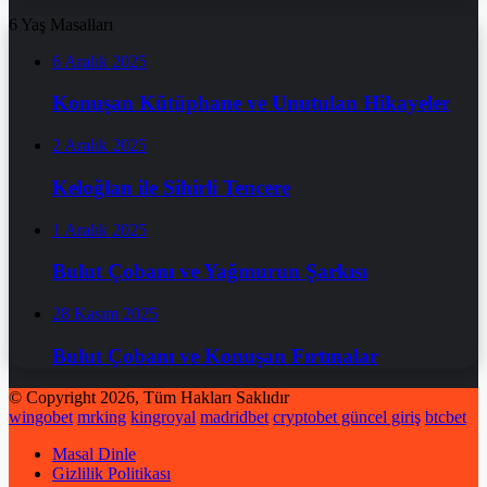
6 Yaş Masalları
6 Aralık 2025
Konuşan Kütüphane ve Unutulan Hikayeler
2 Aralık 2025
Keloğlan ile Sihirli Tencere
1 Aralık 2025
Bulut Çobanı ve Yağmurun Şarkısı
28 Kasım 2025
Bulut Çobanı ve Konuşan Fırtınalar
© Copyright 2026, Tüm Hakları Saklıdır
wingobet
mrking
kingroyal
madridbet
cryptobet güncel giriş
btcbet
Masal Dinle
Gizlilik Politikası