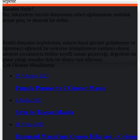
sepette
Masalist Nedir?
Biz, hikayelerin büyülü dünyasında sizleri ağırlamaktan mutluluk
duyan genç ve dinamik bir ekibiz.
Renkli dünyaları keşfederken, onların hayal gücünü geliştirmeye ve
öğrenmeyi eğlenceli bir serüvene dönüştürmeye yardımcı oluyor,
ailelerin çocuklarıyla birlikte keyifli zaman geçireceği, değerlerin ön
plana çıktığı masallar dolu bir dünya vaat ediyoruz.
Çok Okunan Masallarımız
15 Ağustos 2023
Pamuk Prenses ve 7 Cüceler Masalı
1 Aralık 2023
Şirin ile Tavşan Masalı
11 Nisan 2023
Rapunzel Masalı’nın Gerçek Hikayesi – Grimm