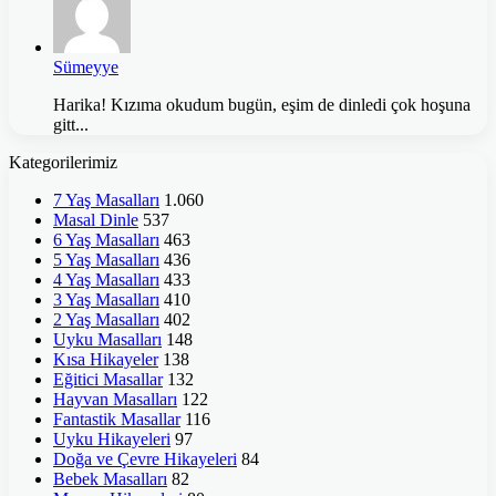
Sümeyye
Harika! Kızıma okudum bugün, eşim de dinledi çok hoşuna
gitt...
Kategorilerimiz
7 Yaş Masalları
1.060
Masal Dinle
537
6 Yaş Masalları
463
5 Yaş Masalları
436
4 Yaş Masalları
433
3 Yaş Masalları
410
2 Yaş Masalları
402
Uyku Masalları
148
Kısa Hikayeler
138
Eğitici Masallar
132
Hayvan Masalları
122
Fantastik Masallar
116
Uyku Hikayeleri
97
Doğa ve Çevre Hikayeleri
84
Bebek Masalları
82