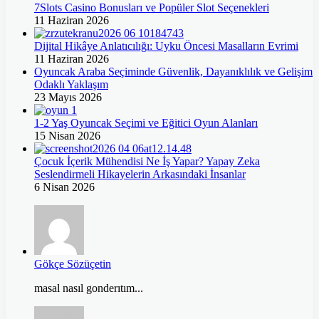
7Slots Casino Bonusları ve Popüler Slot Seçenekleri
11 Haziran 2026
Dijital Hikâye Anlatıcılığı: Uyku Öncesi Masalların Evrimi
11 Haziran 2026
Oyuncak Araba Seçiminde Güvenlik, Dayanıklılık ve Gelişim
Odaklı Yaklaşım
23 Mayıs 2026
1-2 Yaş Oyuncak Seçimi ve Eğitici Oyun Alanları
15 Nisan 2026
Çocuk İçerik Mühendisi Ne İş Yapar? Yapay Zeka
Seslendirmeli Hikayelerin Arkasındaki İnsanlar
6 Nisan 2026
Gökçe Sözüçetin
masal nasıl gonderıtım...