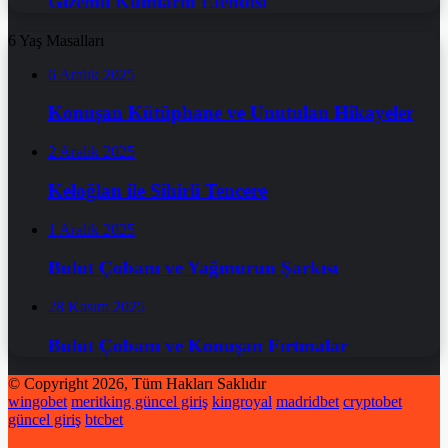
Gizemli Kumların Efendisi
6 Yaş Masalları
6 Aralık 2025
Konuşan Kütüphane ve Unutulan Hikayeler
2 Aralık 2025
Keloğlan ile Sihirli Tencere
1 Aralık 2025
Bulut Çobanı ve Yağmurun Şarkısı
28 Kasım 2025
Bulut Çobanı ve Konuşan Fırtınalar
© Copyright 2026, Tüm Hakları Saklıdır
wingobet
meritking güncel giriş
kingroyal
madridbet
cryptobet
güncel giriş
btcbet