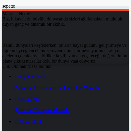
sepette
Masalist Nedir?
Biz, hikayelerin büyülü dünyasında sizleri ağırlamaktan mutluluk
duyan genç ve dinamik bir ekibiz.
Renkli dünyaları keşfederken, onların hayal gücünü geliştirmeye ve
öğrenmeyi eğlenceli bir serüvene dönüştürmeye yardımcı oluyor,
ailelerin çocuklarıyla birlikte keyifli zaman geçireceği, değerlerin ön
plana çıktığı masallar dolu bir dünya vaat ediyoruz.
Çok Okunan Masallarımız
15 Ağustos 2023
Pamuk Prenses ve 7 Cüceler Masalı
1 Aralık 2023
Şirin ile Tavşan Masalı
11 Nisan 2023