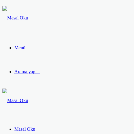
Menü
Arama yap ...
Masal Oku