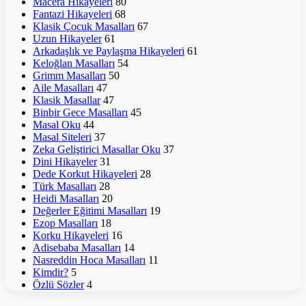
Macera Hikayeleri
80
Fantazi Hikayeleri
68
Klasik Çocuk Masalları
67
Uzun Hikayeler
61
Arkadaşlık ve Paylaşma Hikayeleri
61
Keloğlan Masalları
54
Grimm Masalları
50
Aile Masalları
47
Klasik Masallar
47
Binbir Gece Masalları
45
Masal Oku
44
Masal Siteleri
37
Zeka Geliştirici Masallar Oku
37
Dini Hikayeler
31
Dede Korkut Hikayeleri
28
Türk Masalları
28
Heidi Masalları
20
Değerler Eğitimi Masalları
19
Ezop Masalları
18
Korku Hikayeleri
16
Adisebaba Masalları
14
Nasreddin Hoca Masalları
11
Kimdir?
5
Özlü Sözler
4