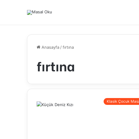
Anasayfa
/
fırtına
fırtına
Klasik Çocuk Masa