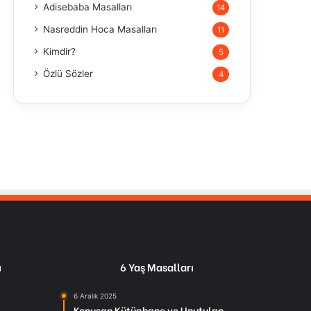
Adisebaba Masalları
14
Nasreddin Hoca Masalları
11
Kimdir?
5
Özlü Sözler
4
ı
6 Yaş Masalları
6 Aralık 2025
Konuşan Kütüphane ve Unutulan