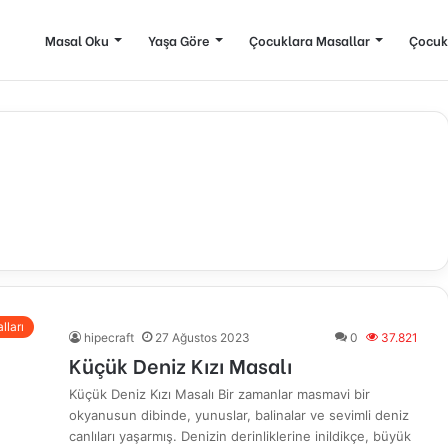
Masal Oku
Yaşa Göre
Çocuklara Masallar
Çocuk
lları
hipecraft
27 Ağustos 2023
0
37.821
Küçük Deniz Kızı Masalı
Küçük Deniz Kızı Masalı Bir zamanlar masmavi bir
okyanusun dibinde, yunuslar, balinalar ve sevimli deniz
canlıları yaşarmış. Denizin derinliklerine inildikçe, büyük