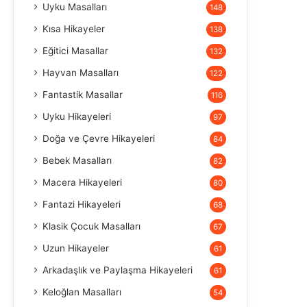
Uyku Masalları
148
Kısa Hikayeler
138
Eğitici Masallar
132
Hayvan Masalları
122
Fantastik Masallar
116
Uyku Hikayeleri
97
Doğa ve Çevre Hikayeleri
84
Bebek Masalları
82
Macera Hikayeleri
80
Fantazi Hikayeleri
68
Klasik Çocuk Masalları
67
Uzun Hikayeler
61
Arkadaşlık ve Paylaşma Hikayeleri
61
Keloğlan Masalları
54