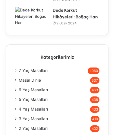
29 Aralık 2023
Dede Korkut
Hikâyeleri: Boğaç Han
9 Ocak 2024
Kategorilerimiz
7 Yaş Masalları
1.060
Masal Dinle
537
6 Yaş Masalları
463
5 Yaş Masalları
436
4 Yaş Masalları
433
3 Yaş Masalları
410
2 Yaş Masalları
402