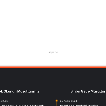
sepette
k Okunan Masallarımız
Binbir Gece Masallar
os 2023
25 Kasım 2024
Prenses ve 7 Cüceler Masalı
Kumlar Altındaki Hazine