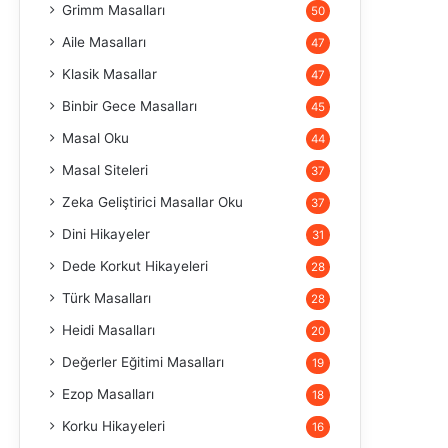
Grimm Masalları
50
Aile Masalları
47
Klasik Masallar
47
Binbir Gece Masalları
45
Masal Oku
44
Masal Siteleri
37
Zeka Geliştirici Masallar Oku
37
Dini Hikayeler
31
Dede Korkut Hikayeleri
28
Türk Masalları
28
Heidi Masalları
20
Değerler Eğitimi Masalları
19
Ezop Masalları
18
Korku Hikayeleri
16