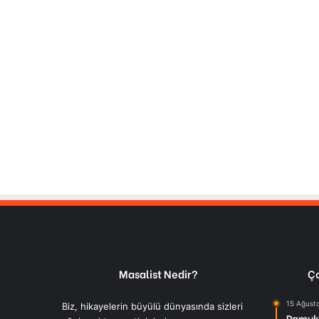
Masalist Nedir?
Ço
15 Ağust
Biz, hikayelerin büyülü dünyasında sizleri
Pamuk 