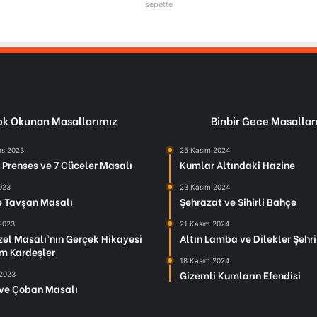
sepette
k Okunan Masallarımız
Binbir Gece Masallar
os 2023
25 Kasım 2024
Prenses ve 7 Cüceler Masalı
Kumlar Altındaki Hazine
2023
23 Kasım 2024
le Tavşan Masalı
Şehrazat ve Sihirli Bahçe
 2023
21 Kasım 2024
el Masalı’nın Gerçek Hikayesi
Altın Lamba ve Dilekler Şehri
m Kardeşler
18 Kasım 2024
Gizemli Kumların Efendisi
 2023
ve Çoban Masalı