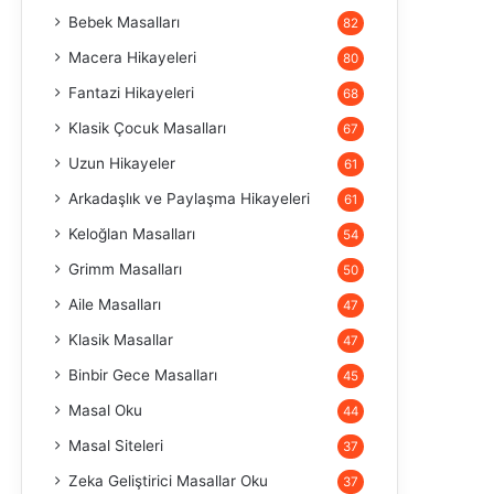
Bebek Masalları
82
Macera Hikayeleri
80
Fantazi Hikayeleri
68
Klasik Çocuk Masalları
67
Uzun Hikayeler
61
Arkadaşlık ve Paylaşma Hikayeleri
61
Keloğlan Masalları
54
Grimm Masalları
50
Aile Masalları
47
Klasik Masallar
47
Binbir Gece Masalları
45
Masal Oku
44
Masal Siteleri
37
Zeka Geliştirici Masallar Oku
37