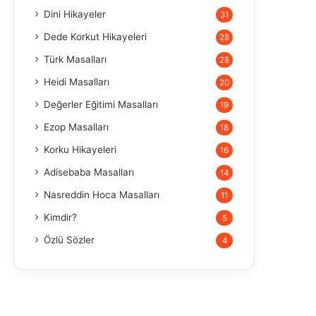
Dini Hikayeler
31
Dede Korkut Hikayeleri
28
Türk Masalları
28
Heidi Masalları
20
Değerler Eğitimi Masalları
19
Ezop Masalları
18
Korku Hikayeleri
16
Adisebaba Masalları
14
Nasreddin Hoca Masalları
11
Kimdir?
5
Özlü Sözler
4