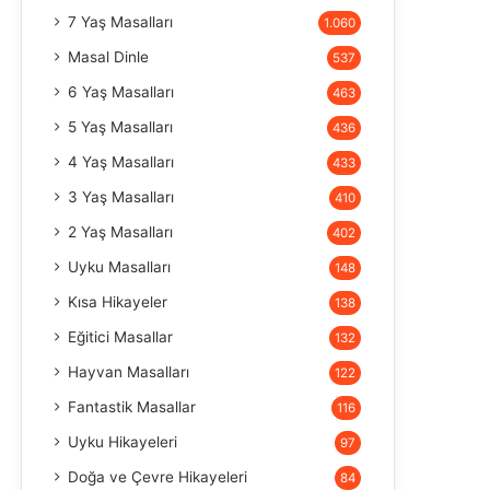
7 Yaş Masalları
1.060
Masal Dinle
537
6 Yaş Masalları
463
5 Yaş Masalları
436
4 Yaş Masalları
433
3 Yaş Masalları
410
2 Yaş Masalları
402
Uyku Masalları
148
Kısa Hikayeler
138
Eğitici Masallar
132
Hayvan Masalları
122
Fantastik Masallar
116
Uyku Hikayeleri
97
Doğa ve Çevre Hikayeleri
84