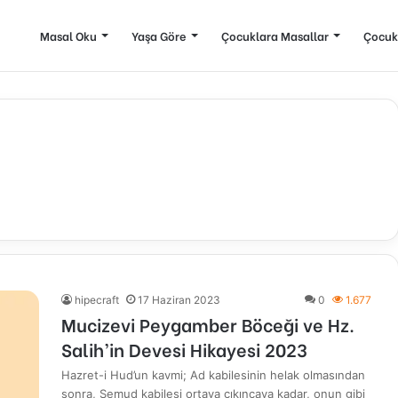
Masal Oku
Yaşa Göre
Çocuklara Masallar
Çocuk
hipecraft
17 Haziran 2023
0
1.677
Mucizevi Peygamber Böceği ve Hz.
Salih’in Devesi Hikayesi 2023
Hazret-i Hud’un kavmi; Ad kabilesinin helak olmasından
sonra, Semud kabilesi ortaya çıkıncaya kadar, onun gibi