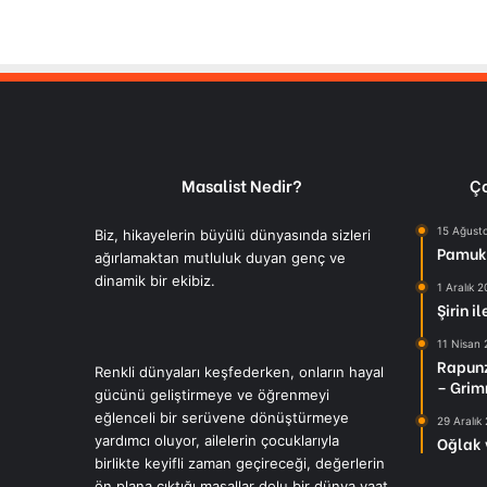
Masalist Nedir?
Ço
15 Ağust
Biz, hikayelerin büyülü dünyasında sizleri
Pamuk 
ağırlamaktan mutluluk duyan genç ve
dinamik bir ekibiz.
1 Aralık 
Şirin i
11 Nisan
Rapunz
Renkli dünyaları keşfederken, onların hayal
– Grim
gücünü geliştirmeye ve öğrenmeyi
eğlenceli bir serüvene dönüştürmeye
29 Aralık
yardımcı oluyor, ailelerin çocuklarıyla
Oğlak 
birlikte keyifli zaman geçireceği, değerlerin
ön plana çıktığı masallar dolu bir dünya vaat