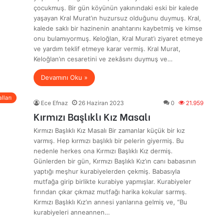
çocukmuş. Bir gün köyünün yakınındaki eski bir kalede
yaşayan Kral Murat’ın huzursuz olduğunu duymuş. Kral,
kalede saklı bir hazinenin anahtarını kaybetmiş ve kimse
onu bulamıyormuş. Keloğlan, Kral Murat’ı ziyaret etmeye
ve yardım teklif etmeye karar vermiş. Kral Murat,
Keloğlan’ın cesaretini ve zekâsını duymuş ve…
Devamını Oku »
ları
Ece Efnaz
26 Haziran 2023
0
21.959
Kırmızı Başlıklı Kız Masalı
Kırmızı Başlıklı Kız Masalı Bir zamanlar küçük bir kız
varmış. Hep kırmızı başlıklı bir pelerin giyermiş. Bu
nedenle herkes ona Kırmızı Başlıklı Kız dermiş.
Günlerden bir gün, Kırmızı Başlıklı Kız’ın canı babasının
yaptığı meşhur kurabiyelerden çekmiş. Babasıyla
mutfağa girip birlikte kurabiye yapmışlar. Kurabiyeler
fırından çıkar çıkmaz mutfağı harika kokular sarmış.
Kırmızı Başlıklı Kız’ın annesi yanlarına gelmiş ve, “Bu
kurabiyeleri anneannen…