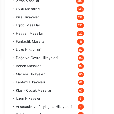
2 Yaş Masalları
402
Uyku Masalları
148
Kısa Hikayeler
138
Eğitici Masallar
132
Hayvan Masalları
122
Fantastik Masallar
116
Uyku Hikayeleri
97
Doğa ve Çevre Hikayeleri
84
Bebek Masalları
82
Macera Hikayeleri
80
Fantazi Hikayeleri
68
Klasik Çocuk Masalları
67
Uzun Hikayeler
61
Arkadaşlık ve Paylaşma Hikayeleri
61