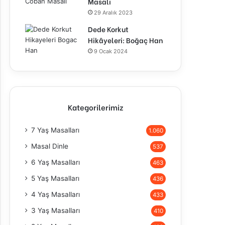
Masalı
29 Aralık 2023
Dede Korkut
Hikâyeleri: Boğaç Han
9 Ocak 2024
Kategorilerimiz
7 Yaş Masalları
1.060
Masal Dinle
537
6 Yaş Masalları
463
5 Yaş Masalları
436
4 Yaş Masalları
433
3 Yaş Masalları
410