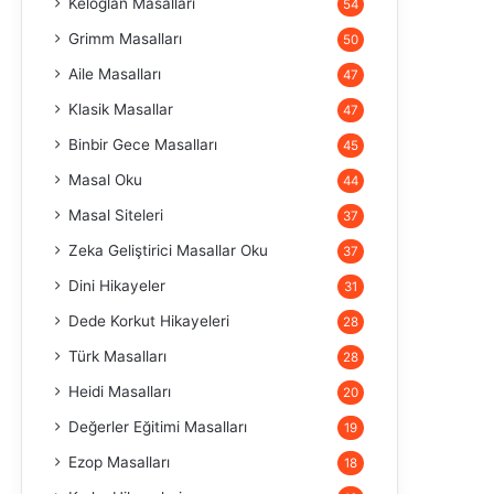
Keloğlan Masalları
54
Grimm Masalları
50
Aile Masalları
47
Klasik Masallar
47
Binbir Gece Masalları
45
Masal Oku
44
Masal Siteleri
37
Zeka Geliştirici Masallar Oku
37
Dini Hikayeler
31
Dede Korkut Hikayeleri
28
Türk Masalları
28
Heidi Masalları
20
Değerler Eğitimi Masalları
19
Ezop Masalları
18