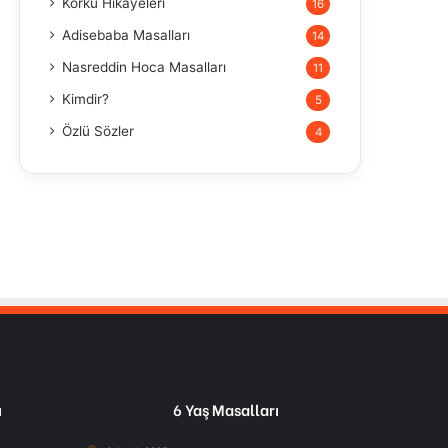
Korku Hikayeleri
16
Adisebaba Masalları
14
Nasreddin Hoca Masalları
11
Kimdir?
5
Özlü Sözler
4
ı
6 Yaş Masalları