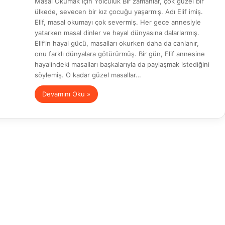
Masal Okumak İçin Yolculuk Bir zamanlar, çok güzel bir
ülkede, sevecen bir kız çocuğu yaşarmış. Adı Elif imiş.
Elif, masal okumayı çok severmiş. Her gece annesiyle
yatarken masal dinler ve hayal dünyasına dalarlarmış.
Elif’in hayal gücü, masalları okurken daha da canlanır,
onu farklı dünyalara götürürmüş. Bir gün, Elif annesine
hayalindeki masalları başkalarıyla da paylaşmak istediğini
söylemiş. O kadar güzel masallar…
Devamını Oku »