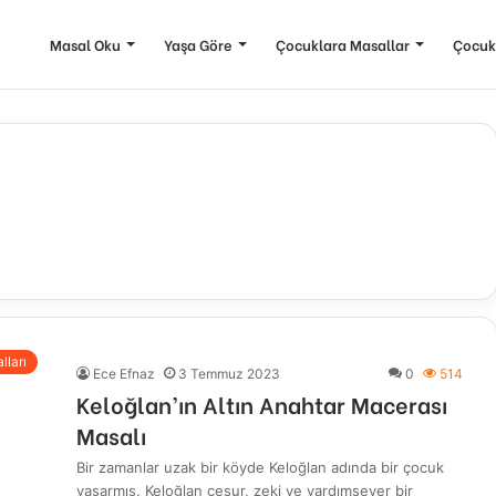
Masal Oku
Yaşa Göre
Çocuklara Masallar
Çocuk
lları
Ece Efnaz
3 Temmuz 2023
0
514
Keloğlan’ın Altın Anahtar Macerası
Masalı
Bir zamanlar uzak bir köyde Keloğlan adında bir çocuk
yaşarmış. Keloğlan cesur, zeki ve yardımsever bir