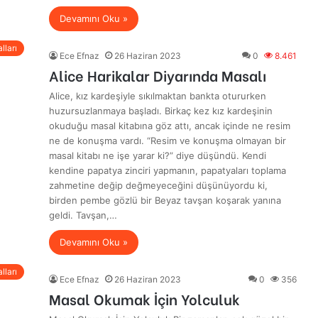
Devamını Oku »
lları
Ece Efnaz
26 Haziran 2023
0
8.461
Alice Harikalar Diyarında Masalı
Alice, kız kardeşiyle sıkılmaktan bankta otururken
huzursuzlanmaya başladı. Birkaç kez kız kardeşinin
okuduğu masal kitabına göz attı, ancak içinde ne resim
ne de konuşma vardı. “Resim ve konuşma olmayan bir
masal kitabı ne işe yarar ki?” diye düşündü. Kendi
kendine papatya zinciri yapmanın, papatyaları toplama
zahmetine değip değmeyeceğini düşünüyordu ki,
birden pembe gözlü bir Beyaz tavşan koşarak yanına
geldi. Tavşan,…
Devamını Oku »
lları
Ece Efnaz
26 Haziran 2023
0
356
Masal Okumak İçin Yolculuk