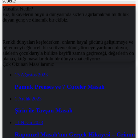
sepette
Masalist Nedir?
Biz, hikayelerin büyülü dünyasında sizleri ağırlamaktan mutluluk
duyan genç ve dinamik bir ekibiz.
Renkli dünyaları keşfederken, onların hayal gücünü geliştirmeye ve
öğrenmeyi eğlenceli bir serüvene dönüştürmeye yardımcı oluyor,
ailelerin çocuklarıyla birlikte keyifli zaman geçireceği, değerlerin ön
plana çıktığı masallar dolu bir dünya vaat ediyoruz.
Çok Okunan Masallarımız
15 Ağustos 2023
Pamuk Prenses ve 7 Cüceler Masalı
1 Aralık 2023
Şirin ile Tavşan Masalı
11 Nisan 2023
Rapunzel Masalı’nın Gerçek Hikayesi – Grimm