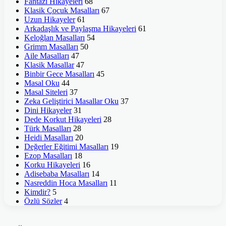
Fantazi Hikayeleri
68
Klasik Çocuk Masalları
67
Uzun Hikayeler
61
Arkadaşlık ve Paylaşma Hikayeleri
61
Keloğlan Masalları
54
Grimm Masalları
50
Aile Masalları
47
Klasik Masallar
47
Binbir Gece Masalları
45
Masal Oku
44
Masal Siteleri
37
Zeka Geliştirici Masallar Oku
37
Dini Hikayeler
31
Dede Korkut Hikayeleri
28
Türk Masalları
28
Heidi Masalları
20
Değerler Eğitimi Masalları
19
Ezop Masalları
18
Korku Hikayeleri
16
Adisebaba Masalları
14
Nasreddin Hoca Masalları
11
Kimdir?
5
Özlü Sözler
4