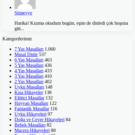
Sümeyye
Harika! Kızıma okudum bugün, eşim de dinledi çok hoşuna
gitt...
Kategorilerimiz
7 Yaş Masalları
1.060
Masal Dinle
537
6 Yaş Masalları
463
5 Yaş Masalları
436
4 Yaş Masalları
433
3 Yaş Masalları
410
2 Yaş Masalları
402
Uyku Masalları
148
Kısa Hikayeler
138
Eğitici Masallar
132
Hayvan Masalları
122
Fantastik Masallar
116
Uyku Hikayeleri
97
Doğa ve Çevre Hikayeleri
84
Bebek Masalları
82
Macera Hikayeleri
80