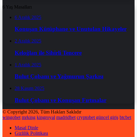
6 Yaş Masalları
6 Aralık 2025
Konuşan Kütüphane ve Unutulan Hikayeler
2 Aralık 2025
Keloğlan ile Sihirli Tencere
1 Aralık 2025
Bulut Çobanı ve Yağmurun Şarkısı
28 Kasım 2025
Bulut Çobanı ve Konuşan Fırtınalar
© Copyright 2026, Tüm Hakları Saklıdır
wingobet
mrking
kingroyal
madridbet
cryptobet güncel giriş
btcbet
Masal Dinle
Gizlilik Politikası