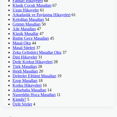
Fantazi Hikayeleri
68
Klasik Çocuk Masalları
67
Uzun Hikayeler
61
Arkadaşlık ve Paylaşma Hikayeleri
61
Keloğlan Masalları
54
Grimm Masalları
50
Aile Masalları
47
Klasik Masallar
47
Binbir Gece Masalları
45
Masal Oku
44
Masal Siteleri
37
Zeka Geliştirici Masallar Oku
37
Dini Hikayeler
31
Dede Korkut Hikayeleri
28
Türk Masalları
28
Heidi Masalları
20
Değerler Eğitimi Masalları
19
Ezop Masalları
18
Korku Hikayeleri
16
Adisebaba Masalları
14
Nasreddin Hoca Masalları
11
Kimdir?
5
Özlü Sözler
4