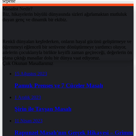
sepette
Masalist Nedir?
Biz, hikayelerin büyülü dünyasında sizleri ağırlamaktan mutluluk
duyan genç ve dinamik bir ekibiz.
Renkli dünyaları keşfederken, onların hayal gücünü geliştirmeye ve
öğrenmeyi eğlenceli bir serüvene dönüştürmeye yardımcı oluyor,
ailelerin çocuklarıyla birlikte keyifli zaman geçireceği, değerlerin ön
plana çıktığı masallar dolu bir dünya vaat ediyoruz.
Çok Okunan Masallarımız
15 Ağustos 2023
Pamuk Prenses ve 7 Cüceler Masalı
1 Aralık 2023
Şirin ile Tavşan Masalı
11 Nisan 2023
Rapunzel Masalı’nın Gerçek Hikayesi – Grimm