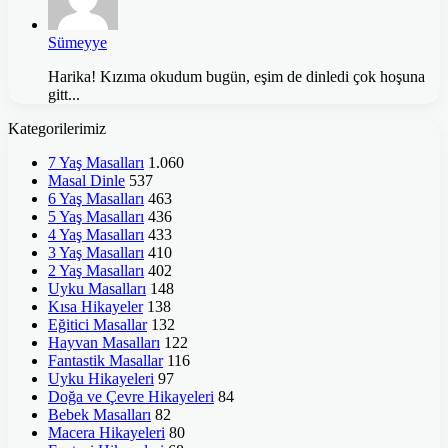
Sümeyye
Harika! Kızıma okudum bugün, eşim de dinledi çok hoşuna
gitt...
Kategorilerimiz
7 Yaş Masalları
1.060
Masal Dinle
537
6 Yaş Masalları
463
5 Yaş Masalları
436
4 Yaş Masalları
433
3 Yaş Masalları
410
2 Yaş Masalları
402
Uyku Masalları
148
Kısa Hikayeler
138
Eğitici Masallar
132
Hayvan Masalları
122
Fantastik Masallar
116
Uyku Hikayeleri
97
Doğa ve Çevre Hikayeleri
84
Bebek Masalları
82
Macera Hikayeleri
80