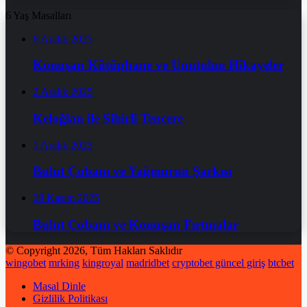
6 Yaş Masalları
6 Aralık 2025
Konuşan Kütüphane ve Unutulan Hikayeler
2 Aralık 2025
Keloğlan ile Sihirli Tencere
1 Aralık 2025
Bulut Çobanı ve Yağmurun Şarkısı
28 Kasım 2025
Bulut Çobanı ve Konuşan Fırtınalar
© Copyright 2026, Tüm Hakları Saklıdır
wingobet
mrking
kingroyal
madridbet
cryptobet güncel giriş
btcbet
Masal Dinle
Gizlilik Politikası