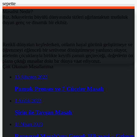
sepette
Masalist Nedir?
Biz, hikayelerin büyülü dünyasında sizleri ağırlamaktan mutluluk
duyan genç ve dinamik bir ekibiz.
Renkli dünyaları keşfederken, onların hayal gücünü geliştirmeye ve
öğrenmeyi eğlenceli bir serüvene dönüştürmeye yardımcı oluyor,
ailelerin çocuklarıyla birlikte keyifli zaman geçireceği, değerlerin ön
plana çıktığı masallar dolu bir dünya vaat ediyoruz.
Çok Okunan Masallarımız
15 Ağustos 2023
Pamuk Prenses ve 7 Cüceler Masalı
1 Aralık 2023
Şirin ile Tavşan Masalı
11 Nisan 2023
Rapunzel Masalı’nın Gerçek Hikayesi – Grimm