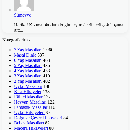
Sümeyye
Harika! Kızıma okudum bugün, eşim de dinledi çok hoşuna
gitt...
Kategorilerimiz
7 Yaş Masalları
1.060
Masal Dinle
537
6 Yaş Masalları
463
5 Yaş Masalları
436
4 Yaş Masalları
433
3 Yaş Masalları
410
2 Yaş Masalları
402
Uyku Masalları
148
Kısa Hikayeler
138
Eğitici Masallar
132
Hayvan Masalları
122
Fantastik Masallar
116
Uyku Hikayeleri
97
Doğa ve Çevre Hikayeleri
84
Bebek Masalları
82
Macera Hikayeleri
80