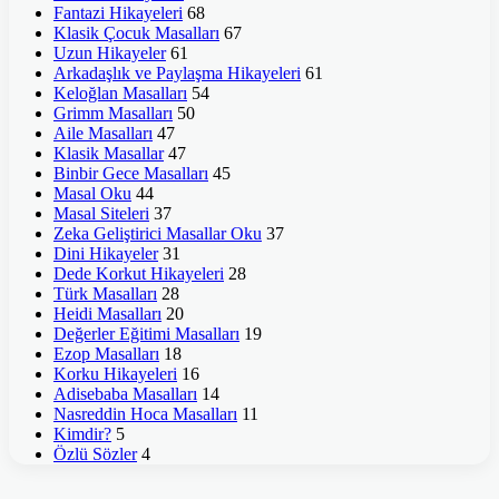
Fantazi Hikayeleri
68
Klasik Çocuk Masalları
67
Uzun Hikayeler
61
Arkadaşlık ve Paylaşma Hikayeleri
61
Keloğlan Masalları
54
Grimm Masalları
50
Aile Masalları
47
Klasik Masallar
47
Binbir Gece Masalları
45
Masal Oku
44
Masal Siteleri
37
Zeka Geliştirici Masallar Oku
37
Dini Hikayeler
31
Dede Korkut Hikayeleri
28
Türk Masalları
28
Heidi Masalları
20
Değerler Eğitimi Masalları
19
Ezop Masalları
18
Korku Hikayeleri
16
Adisebaba Masalları
14
Nasreddin Hoca Masalları
11
Kimdir?
5
Özlü Sözler
4