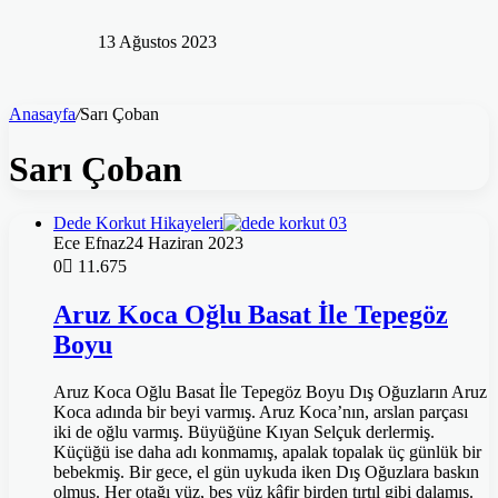
13 Ağustos 2023
Anasayfa
/
Sarı Çoban
Sarı Çoban
Dede Korkut Hikayeleri
Ece Efnaz
24 Haziran 2023
0
11.675
Aruz Koca Oğlu Basat İle Tepegöz
Boyu
Aruz Koca Oğlu Basat İle Tepegöz Boyu Dış Oğuzların Aruz
Koca adında bir beyi varmış. Aruz Koca’nın, arslan parçası
iki de oğlu varmış. Büyüğüne Kıyan Selçuk derlermiş.
Küçüğü ise daha adı konmamış, apalak topalak üç günlük bir
bebekmiş. Bir gece, el gün uykuda iken Dış Oğuzlara baskın
olmuş. Her otağı yüz, beş yüz kâfir birden tırtıl gibi dalamış.