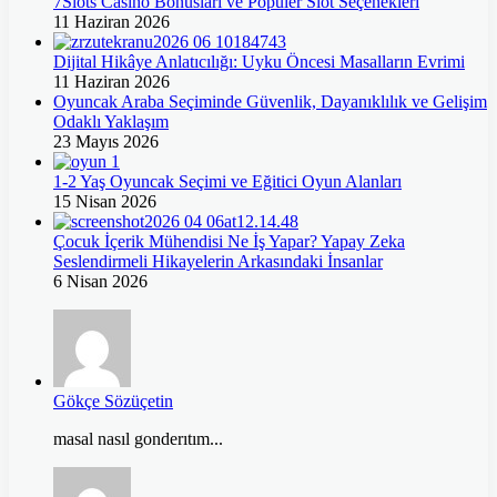
7Slots Casino Bonusları ve Popüler Slot Seçenekleri
11 Haziran 2026
Dijital Hikâye Anlatıcılığı: Uyku Öncesi Masalların Evrimi
11 Haziran 2026
Oyuncak Araba Seçiminde Güvenlik, Dayanıklılık ve Gelişim
Odaklı Yaklaşım
23 Mayıs 2026
1-2 Yaş Oyuncak Seçimi ve Eğitici Oyun Alanları
15 Nisan 2026
Çocuk İçerik Mühendisi Ne İş Yapar? Yapay Zeka
Seslendirmeli Hikayelerin Arkasındaki İnsanlar
6 Nisan 2026
Gökçe Sözüçetin
masal nasıl gonderıtım...