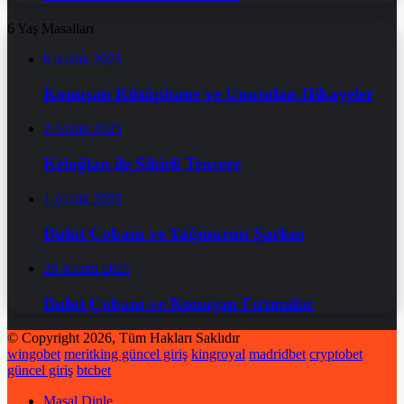
6 Yaş Masalları
6 Aralık 2025
Konuşan Kütüphane ve Unutulan Hikayeler
2 Aralık 2025
Keloğlan ile Sihirli Tencere
1 Aralık 2025
Bulut Çobanı ve Yağmurun Şarkısı
28 Kasım 2025
Bulut Çobanı ve Konuşan Fırtınalar
© Copyright 2026, Tüm Hakları Saklıdır
wingobet
meritking güncel giriş
kingroyal
madridbet
cryptobet
güncel giriş
btcbet
Masal Dinle