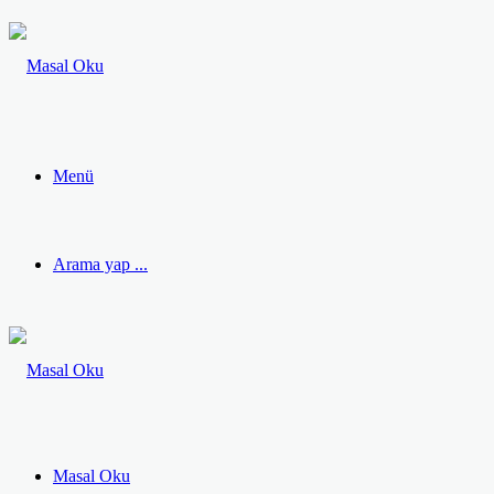
Menü
Arama yap ...
Masal Oku