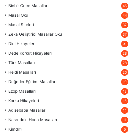
Binbir Gece Masalları
45
Masal Oku
44
Masal Siteleri
37
Zeka Geliştirici Masallar Oku
37
Dini Hikayeler
31
Dede Korkut Hikayeleri
28
Türk Masalları
28
Heidi Masalları
20
Değerler Eğitimi Masalları
19
Ezop Masalları
18
Korku Hikayeleri
16
Adisebaba Masalları
14
Nasreddin Hoca Masalları
11
Kimdir?
5