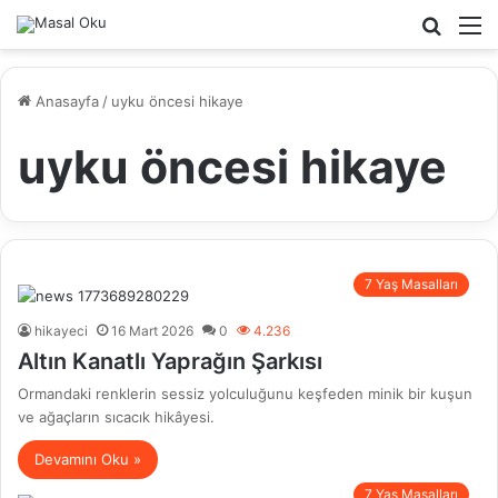
Arama
M
yap
...
Anasayfa
/
uyku öncesi hikaye
uyku öncesi hikaye
7 Yaş Masalları
hikayeci
16 Mart 2026
0
4.236
Altın Kanatlı Yaprağın Şarkısı
Ormandaki renklerin sessiz yolculuğunu keşfeden minik bir kuşun
ve ağaçların sıcacık hikâyesi.
Devamını Oku »
7 Yaş Masalları