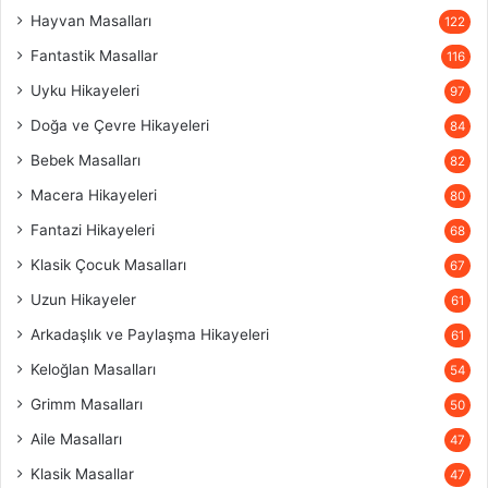
Hayvan Masalları
122
Fantastik Masallar
116
Uyku Hikayeleri
97
Doğa ve Çevre Hikayeleri
84
Bebek Masalları
82
Macera Hikayeleri
80
Fantazi Hikayeleri
68
Klasik Çocuk Masalları
67
Uzun Hikayeler
61
Arkadaşlık ve Paylaşma Hikayeleri
61
Keloğlan Masalları
54
Grimm Masalları
50
Aile Masalları
47
Klasik Masallar
47