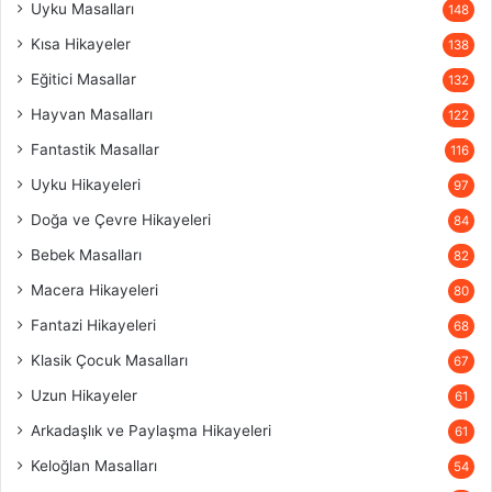
Uyku Masalları
148
Kısa Hikayeler
138
Eğitici Masallar
132
Hayvan Masalları
122
Fantastik Masallar
116
Uyku Hikayeleri
97
Doğa ve Çevre Hikayeleri
84
Bebek Masalları
82
Macera Hikayeleri
80
Fantazi Hikayeleri
68
Klasik Çocuk Masalları
67
Uzun Hikayeler
61
Arkadaşlık ve Paylaşma Hikayeleri
61
Keloğlan Masalları
54