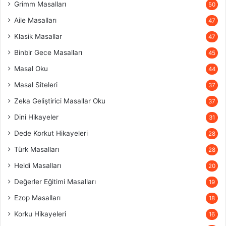
Grimm Masalları
50
Aile Masalları
47
Klasik Masallar
47
Binbir Gece Masalları
45
Masal Oku
44
Masal Siteleri
37
Zeka Geliştirici Masallar Oku
37
Dini Hikayeler
31
Dede Korkut Hikayeleri
28
Türk Masalları
28
Heidi Masalları
20
Değerler Eğitimi Masalları
19
Ezop Masalları
18
Korku Hikayeleri
16