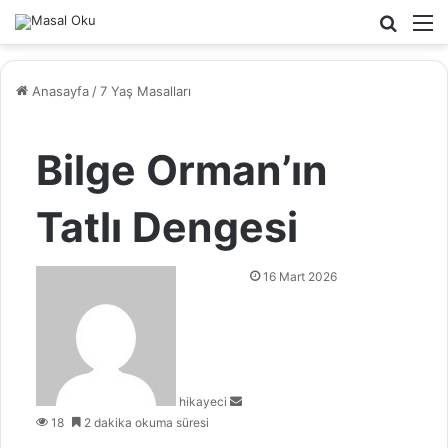
Arama
M
yap
...
Anasayfa
/
7 Yaş Masalları
Bilge Orman’ın
Tatlı Dengesi
B
16 Mart 2026
i
r
e
-
p
hikayeci
o
18
2 dakika okuma süresi
s
t