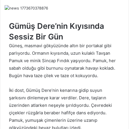
a
g
ö
n
Gümüş Dere’nin Kıyısında
d
Sessiz Bir Gün
e
r
Güneş, masmavi gökyüzünde altın bir portakal gibi
m
parlıyordu. Ormanın kıyısında, uzun kulaklı Tavşan
e
k
Pamuk ve minik Sincap Fındık yaşıyordu. Pamuk, her
sabah olduğu gibi burnunu oynatarak havayı kokladı.
Bugün hava taze çilek ve taze ot kokuyordu.
İki dost, Gümüş Dere’nin kenarına gidip suyun
şarkısını dinlemeye karar verdiler. Dere, taşların
üzerinden atlarken neşeyle şırıldıyordu. Çevredeki
çiçekler rüzgârla beraber hafifçe dans ediyordu.
Pamuk, yumuşak çimenlerin üzerine uzanıp
gökyüzündeki beyaz bulutları izledi.