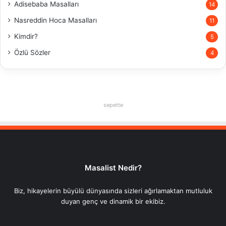
Adisebaba Masalları
14
Nasreddin Hoca Masalları
11
Kimdir?
5
Özlü Sözler
4
sepette
Masalist Nedir?
Biz, hikayelerin büyülü dünyasında sizleri ağırlamaktan mutluluk
duyan genç ve dinamik bir ekibiz.