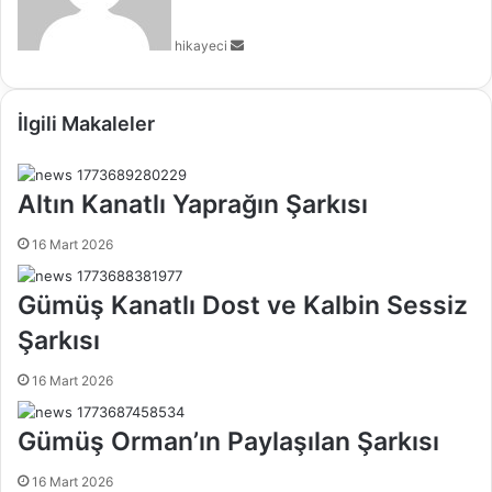
-
p
hikayeci
o
s
t
a
İlgili Makaleler
g
ö
n
Altın Kanatlı Yaprağın Şarkısı
d
e
16 Mart 2026
r
m
Gümüş Kanatlı Dost ve Kalbin Sessiz
e
k
Şarkısı
16 Mart 2026
Gümüş Orman’ın Paylaşılan Şarkısı
16 Mart 2026