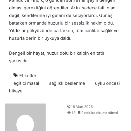
Pamuk ve Fındık, o günden sonra her şeyin dengeli
olması gerektiğini öğrendiler. Artık sadece tatlı olanı
değil, kendilerine iyi geleni de seçiyorlardı. Güneş
batarken ormanda huzurlu bir sessizlik hakim oldu.
Yıldızlar gökyüzünde parlarken, tüm canlılar sağlık ve
huzurla derin bir uykuya daldı.
Dengeli bir hayat, huzur dolu bir kalbin en tatlı
şarkısıdır.
Etiketler
eğitici masal
sağlıklı beslenme
uyku öncesi
hikaye
B
16 Mart 2026
i
18
2 dakika okuma süresi
r
e